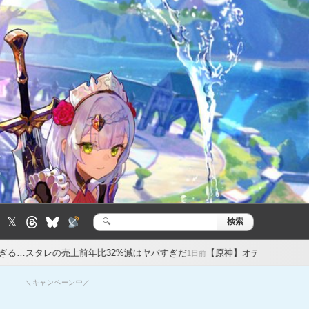
𝕏
検索
検
索:
前年比32%減はヤバすぎだ
【原神】オデットの餅武器美しい…が性能微
1日前
＼キャンペーン中／