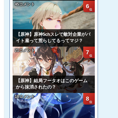
45コメント
6
【原神】原神5chスレで敵対企業がバ
イト雇って荒らしてるってマジ？
21コメント
7
【原神】結局フータオはこのゲーム
から抹消されたの？
18コメント
8