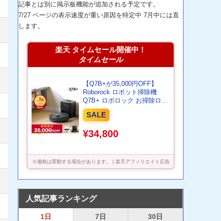
記事とは別に掲示板機能が追加される予定です。
7/27 ページの表示速度が重い原因を特定中 7月中には直
します。
楽天 タイムセール開催中！
タイムセール
【Q7B+が35,000円OFF】
Roborock ロボット掃除機
Q7B+ ロボロック お掃除ロボ
ット 水拭き対応 強力吸引 ゴ
SALE
ミ収集 静音設計 時短掃除 ペ
ット対応 自動充電 高性能 お
¥34,800
すすめモデル
※価格は変動する場合があります。 | 楽天アフィリエイト広告
人気記事ランキング
1日
7日
30日