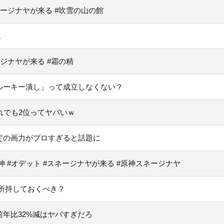
ネージナヤが来る #吹雪の山の館
。
ジナヤが来る #霜の精
ルーキー潰し」って成立しなくない？
れでも2位ってヤバいｗ
定の画力がプロすぎると話題に
原神 #オデット #スネージナヤが来る #原神スネージナヤ
所持しておくべき？
年比32%減はヤバすぎだろ