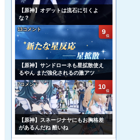
【原神】オデットは流石に引くよ
な？
13コメント
9
【原神】サンドローネも星拡散使え
るやん まだ強化されるの激アツ
7コメント
10
【原神】スネージナヤにもお胸格差
があるんだね 酷いね