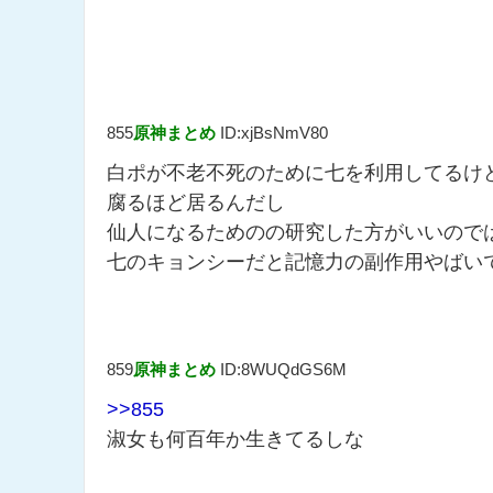
855
原神まとめ
ID:xjBsNmV80
白ポが不老不死のために七を利用してるけど
腐るほど居るんだし
仙人になるためのの研究した方がいいので
七のキョンシーだと記憶力の副作用やばい
859
原神まとめ
ID:8WUQdGS6M
>>855
淑女も何百年か生きてるしな