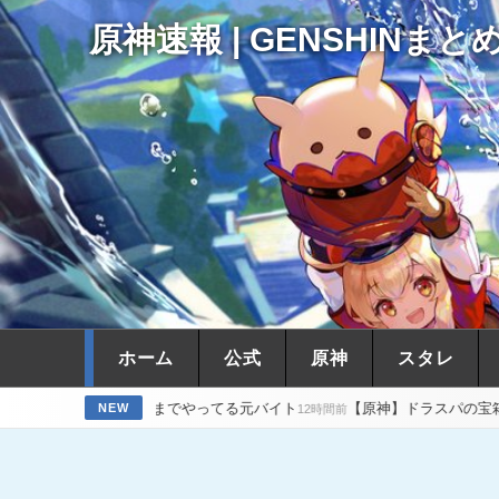
原神速報 | GENSHINまと
ホーム
公式
原神
スタレ
ってまでやってる元バイト
【原神】ドラスパの宝箱の最後の一個が見
NEW
12時間前