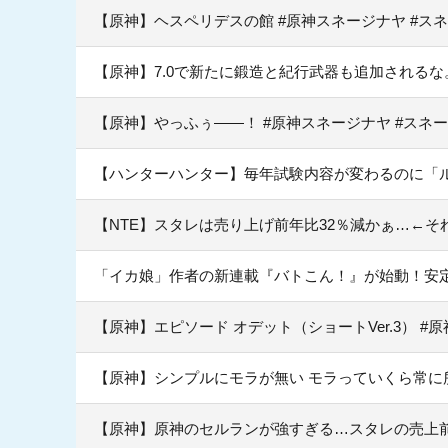
【原神】ヘスペリデスの館 #原神スネージナヤ #ス
【原神】7.0で新たに鍛造と紀行武器も追加されるな
【原神】やっふぅ——！ #原神スネージナヤ #スネー
【ハンターハンター】毎年試験内容が変わるのに「
【NTE】スタレは売り上げ前年比32％減かぁ…←そ
「イカ娘」作者の新連載『バトこん！』が始動！安
【原神】エピソード オデット（ショートVer.3） #
【原神】シンプルにモラが無い モラっていくら常に
【原神】原神のセルランが強すぎる…スタレの売上前