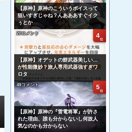
【原神】原神のこういうボイスって
狙いすぎじゃね？んあああすぐイク
ぅとか
20コメント
4
【原神】オデットの餅武器美しい…
が性能微妙？旅人専用武器強すぎワ
ロタ
49コメント
5
【原神】原神の『雷電将軍』が許さ
れた理由、誰も分からないし何故人
気なのかも分からない