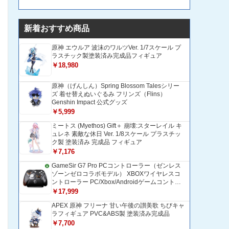
新着おすすめ商品
原神 エウルア 波沫のワルツVer. 1/7スケール プ
ラスチック製塗装済み完成品フィギュア
￥18,980
原神（げんしん）Spring Blossom Talesシリー
ズ 着せ替えぬいぐるみ フリンズ（Flins）
Genshin Impact 公式グッズ
￥5,999
ミートス (Myethos) Gift＋ 崩壊:スターレイル キ
ュレネ 素敵な休日 Ver. 1/8スケール プラスチッ
ク製 塗装済み 完成品 フィギュア
￥7,176
GameSir G7 Pro PCコントローラー（ゼンレス
ゾーンゼロコラボモデル） XBOXワイヤレスコ
ントローラー PC/Xbox/Androidゲームコントロ
ーラー 1200mAH大容量バッテリー TMRホール
￥17,999
効果スティック 1000Hzポーリングレート ZZZ
APEX 原神 フリーナ 甘い午後の讃美歌 ちびキャ
コントローラー 追加ボタン＆トリガー/グリップ
ラフィギュア PVC&ABS製 塗装済み完成品
振動モーター搭載 トリガーストップ＆背面ボタ
ンロック付きゲームパッド 光学式マイクロスイ
￥7,700