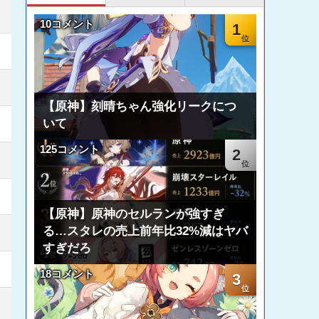
10コメント
1
【原神】刻晴ちゃん強化リークにつ
いて
125コメント
2
【原神】原神のセルランが強すぎ
る…スタレの売上前年比32%減はヤバ
すぎだろ
18コメント
3