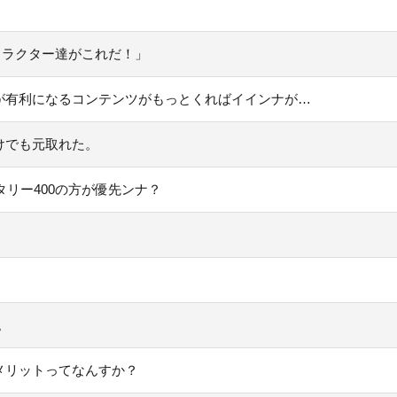
ャラクター達がこれだ！」
が有利になるコンテンツがもっとくればイインナが…
けでも元取れた。
タリー400の方が優先ンナ？
。
メリットってなんすか？