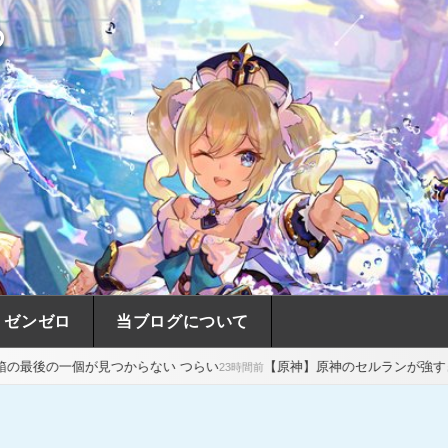
め
ゼンゼロ
当ブログについて
つからない つらい
【原神】原神のセルランが強すぎる…スタレの売上
23時間前