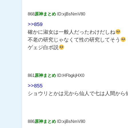
868
原神まとめ
ID:xjBsNmV80
>>859
確かに淑女は一般人だったわけだしね
不老の研究じゃなくて性の研究してそう
ゲェジ白ポ説
861
原神まとめ
ID:HFbgkjHX0
>>855
ショウリとかは元から仙人で七は人間から
886
原神まとめ
ID:xjBsNmV80