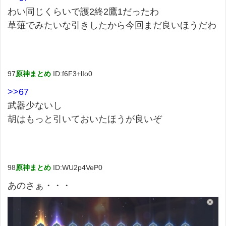
わい同じくらいで護2終2鷹1だったわ
草薙でみたいな引きしたから今回まだ良いほうだわ
97
原神まとめ
ID:f6F3+lIo0
>>67
武器少ないし
胡はもっと引いておいたほうが良いぞ
98
原神まとめ
ID:WU2p4VeP0
あのさぁ・・・