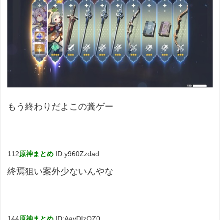
もう終わりだよこの糞ゲー
112
原神まとめ
ID:y960Zzdad
終焉狙い案外少ないんやな
144
原神まとめ
ID:AavDIzOZ0