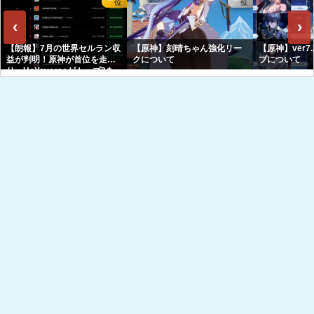
‹
›
【朗報】7月の世界セルラン収
【原神】刻晴ちゃん強化リー
【原神】ver7
益が判明！原神が首位を走
クについて
プについて
り、HoYoverseがトップ3を
独占へｗｗｗｗｗｗ