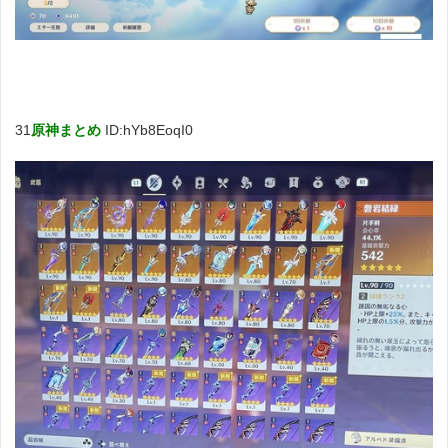
31
原神まとめ
ID:hYb8EoqI0