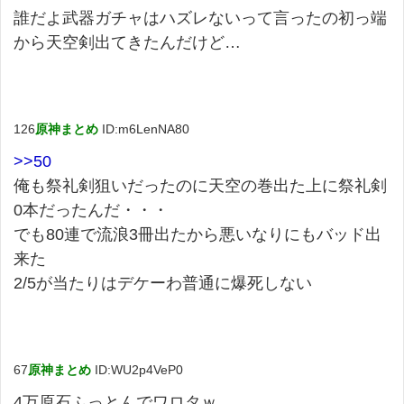
誰だよ武器ガチャはハズレないって言ったの初っ端
から天空剣出てきたんだけど…
126
原神まとめ
ID:m6LenNA80
>>50
俺も祭礼剣狙いだったのに天空の巻出た上に祭礼剣
0本だったんだ・・・
でも80連で流浪3冊出たから悪いなりにもバッド出
来た
2/5が当たりはデケーわ普通に爆死しない
67
原神まとめ
ID:WU2p4VeP0
4万原石ふっとんでワロタｗ