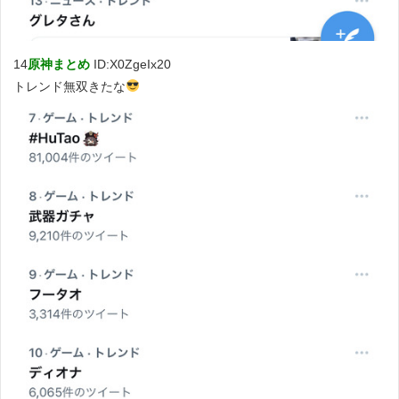
14
原神まとめ
ID:X0ZgeIx20
トレンド無双きたな