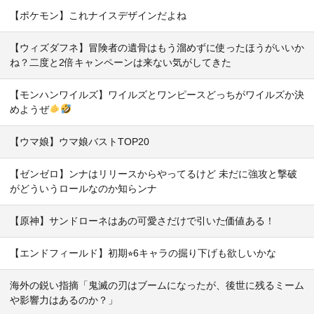
【ポケモン】これナイスデザインだよね
【ウィズダフネ】冒険者の遺骨はもう溜めずに使ったほうがいいか
ね？二度と2倍キャンペーンは来ない気がしてきた
【モンハンワイルズ】ワイルズとワンピースどっちがワイルズか決
めようぜ
【ウマ娘】ウマ娘バストTOP20
【ゼンゼロ】ンナはリリースからやってるけど 未だに強攻と撃破
がどういうロールなのか知らンナ
【原神】サンドローネはあの可愛さだけで引いた価値ある！
【エンドフィールド】初期⭐︎6キャラの掘り下げも欲しいかな
海外の鋭い指摘「鬼滅の刃はブームになったが、後世に残るミーム
や影響力はあるのか？」