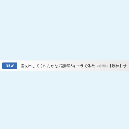
してくれんかな 稲妻星5キャラで氷欲
【原神】サンド八重七七オデッ
NEW
17時間前