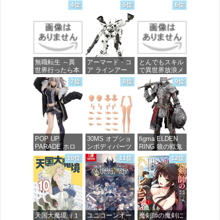
ース』 宝多六
FREEDOM マ
4位
5位
6位
花 wall figure
イティーストラ
価格：¥99
1/7スケール プ
イクフリーダム
ラスチック製
ガンダム 1/144
塗装済み完成品
スケール 色分
フィギュア
け済みプラモデ
ル
価格：¥13,756
無職転生 ～異
アーマード・コ
とんでもスキル
価格：¥4,800
世界行ったら本
ア ラインアー
で異世界放浪メ
気だす～ 20
ク ホワイト・
シ 10 (ガルドコ
7位
8位
9位
(MFコミック
グリント 全高
ミックス)
ス フラッパー
約160mm 1/72
シリーズ)
スケール プラ
価格：¥726
モデル
価格：¥748
価格：¥7,367
POP UP
30MS オプショ
figma ELDEN
PARADE ホロ
ンボディパーツ
RING 狼の戦鬼
ライブプロダク
アームパーツ&
ノンスケール
10位
11位
12位
ション 獅白ぼ
レッグパーツ
プラスチック製
たん ノンスケ
[カラーC] 色分
塗装済み可動フ
ール プラスチ
け済みプラモデ
ィギュア
ック製 塗装済
ル
み完成品フィギ
価格：¥13,115
ュア
価格：¥1,949
天国大魔境（１
ユニコーンオー
魔剣師の魔剣に
価格：¥4,676