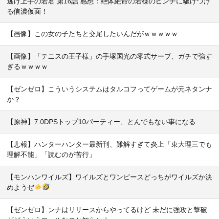
逃げ上手の若君 第16話 感想：絶体絶命の若様のピンチに駆けつけ
る信濃仮面！
【画像】この女の子たちと交尾したいんだがｗｗｗｗｗ
【画像】「テニスの王子様」の手塚国光の零式サーブ、ガチで強す
ぎるｗｗｗｗ
【ゼンゼロ】こういうシステムはタルコフってゲームが元ネタンナ
か？
【原神】7.0DPSトップ10パーティー、とんでもない事になる
【悲報】ハンターハンター最新刊、難解すぎて炎上「東大理三でも
理解不能」「読むのが苦行」
【モンハンワイルズ】ワイルズとワンピースどっちがワイルズか決
めようぜ
【ゼンゼロ】ンナはリリースからやってるけど 未だに強攻と撃破