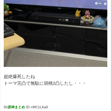
超絶爆死したね
トーマ完凸で無駄に胡桃2凸したし・・・
50
原神まとめ
ID:+8fC1LKa0