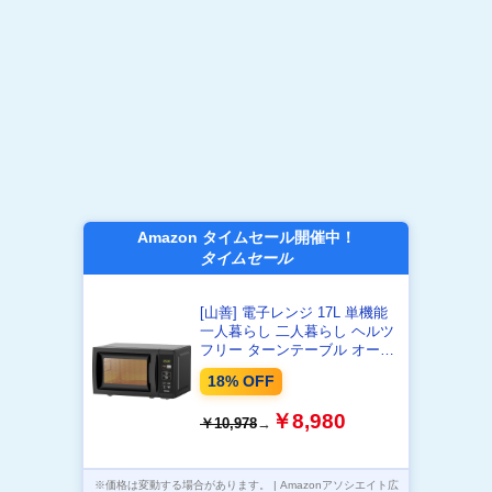
Amazon タイムセール開催中！
タイムセール
[山善] 電子レンジ 17L 単機能
一人暮らし 二人暮らし ヘルツ
フリー ターンテーブル オート
メニュー搭載 全国対応 タイマ
18% OFF
ー機能付き ブラック YRM-
HF171(B)
￥8,980
￥10,978
→
※価格は変動する場合があります。 | Amazonアソシエイト広