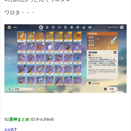
ワロタ・・・
92
原神まとめ
ID:lFmJNlvl0
>>67