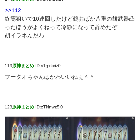
>>112
終焉狙いで10連回したけど鶴おばか八重の餅武器凸
ったほうがよくねって冷静になって辞めたぞ
胡イラネんだわ
113
原神まとめ
ID:v1g+kxiz0
フータオちゃんはかわいいねぇ＾＾
123
原神まとめ
ID:zTNnwz5l0