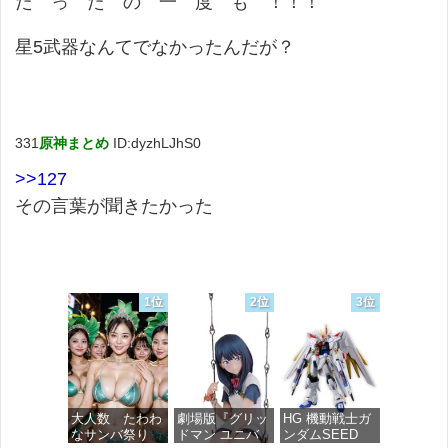
た っ た の 一 度 も ！！！
星5武器なんてでなかったんだが？
331
原神まとめ
ID:dyzhLJhS0
>>127
その言葉が聞きたかった
1位
2位
3位
大人数 たわわ
劇場版『グリッ
HG 機動戦士ガ
なサンバ祭り
ドマン ユニバ
ンダムSEED