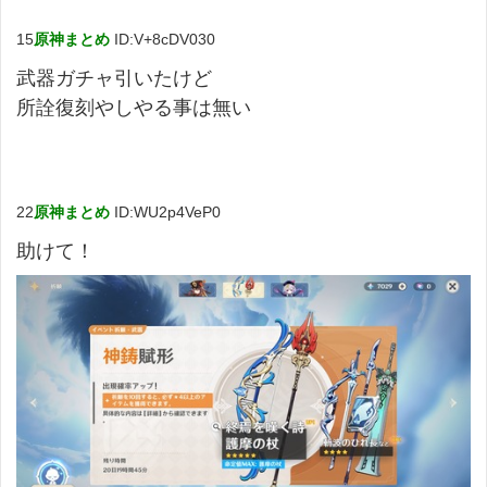
15
原神まとめ
ID:V+8cDV030
武器ガチャ引いたけど
所詮復刻やしやる事は無い
22
原神まとめ
ID:WU2p4VeP0
助けて！