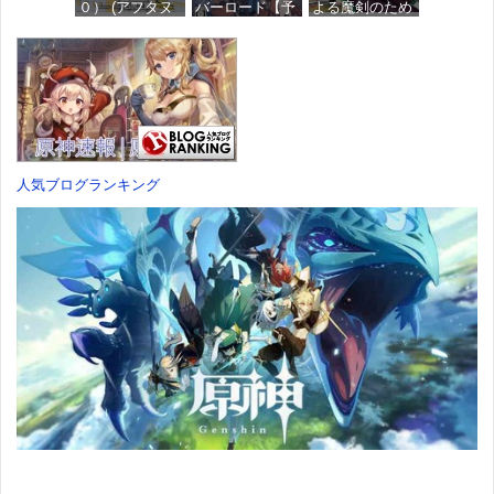
０） (アフタヌ
バーロード【予
よる魔剣のため
ーンコミック
約特典】
のハーレムライ
ス)
DLC「アトラス
フ (1) (バンブー
×ヴァニラウェ
コミックス)
ア 紋章セッ
価格：¥759
ト」 同梱 -
価格：¥535
Switch
価格：¥7,182
人気ブログランキング