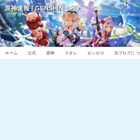
原神速報 | GENSHINまとめ
ホーム
公式
原神
スタレ
ゼンゼロ
当ブログにつ