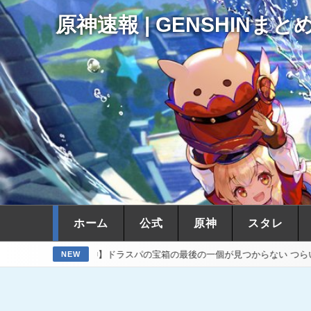
原神速報 | GENSHINまと
ホーム
公式
原神
スタレ
【原神】ドラスパの宝箱の最後の一個が見つからない つらい
【原神】
NEW
16時間前