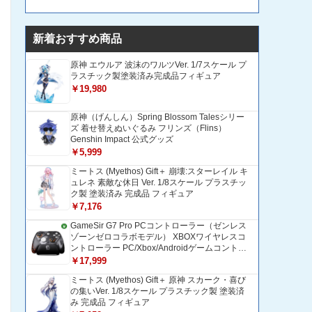
新着おすすめ商品
原神 エウルア 波沫のワルツVer. 1/7スケール プ
ラスチック製塗装済み完成品フィギュア
￥19,980
原神（げんしん）Spring Blossom Talesシリー
ズ 着せ替えぬいぐるみ フリンズ（Flins）
Genshin Impact 公式グッズ
￥5,999
ミートス (Myethos) Gift＋ 崩壊:スターレイル キ
ュレネ 素敵な休日 Ver. 1/8スケール プラスチッ
ク製 塗装済み 完成品 フィギュア
￥7,176
GameSir G7 Pro PCコントローラー（ゼンレス
ゾーンゼロコラボモデル） XBOXワイヤレスコ
ントローラー PC/Xbox/Androidゲームコントロ
ーラー 1200mAH大容量バッテリー TMRホール
￥17,999
効果スティック 1000Hzポーリングレート ZZZ
ミートス (Myethos) Gift＋ 原神 スカーク・喜び
コントローラー 追加ボタン＆トリガー/グリップ
の集いVer. 1/8スケール プラスチック製 塗装済
振動モーター搭載 トリガーストップ＆背面ボタ
み 完成品 フィギュア
ンロック付きゲームパッド 光学式マイクロスイ