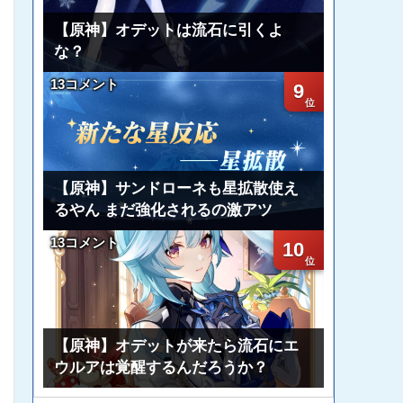
【原神】オデットは流石に引くよ
な？
13コメント
9
【原神】サンドローネも星拡散使え
るやん まだ強化されるの激アツ
13コメント
10
【原神】オデットが来たら流石にエ
ウルアは覚醒するんだろうか？