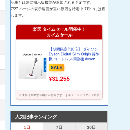
記事とは別に掲示板機能が追加される予定です。
7/27 ページの表示速度が重い原因を特定中 7月中には直
します。
楽天 タイムセール開催中！
タイムセール
【期間限定P10倍】 ダイソン
Dyson Digital Slim Origin 掃除
機 コードレス掃除機 dyson
SV18FFOR2 ダイソン公式 新
SALE
品 ダイソン掃除機 掃除機ダ
イソン スティック掃除機 コ
¥31,255
ードレスクリーナー ハンディ
掃除機 軽量 フロアドック無
※価格は変動する場合があります。 | 楽天アフィリエイト広告
人気記事ランキング
1日
7日
30日