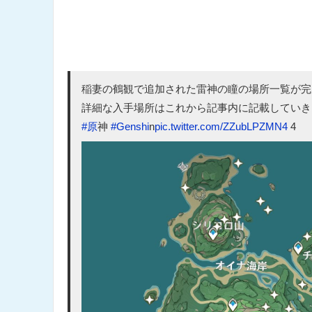
稲妻の鶴観で追加された雷神の瞳の場所一覧が完
詳細な入手場所はこれから記事内に記載していきますᕦ
#原
神
#Genshi
n
pic.twitter.com/ZZubLPZMN4
4