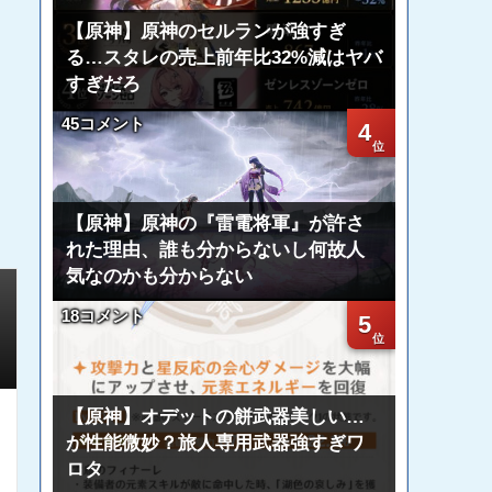
【原神】原神のセルランが強すぎ
る…スタレの売上前年比32%減はヤバ
すぎだろ
45コメント
4
【原神】原神の『雷電将軍』が許さ
れた理由、誰も分からないし何故人
気なのかも分からない
18コメント
5
【原神】オデットの餅武器美しい…
が性能微妙？旅人専用武器強すぎワ
ロタ