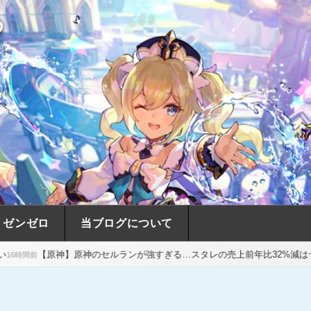
め
ゼンゼロ
当ブログについて
原神のセルランが強すぎる…スタレの売上前年比32%減はヤバすぎだ
17時間前