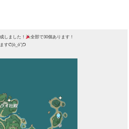
成しました！
全部で30個あります！
(ò_óˇ)ᕤ