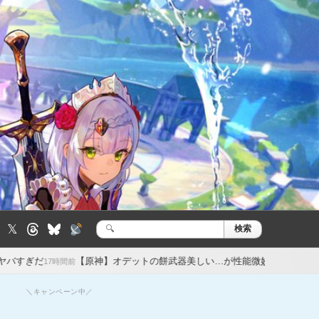
𝕏
検索
検
索:
【原神】オデットの餅武器美しい…が性能微妙？旅人専用武器強すぎワロタ
1
＼キャンペーン中／