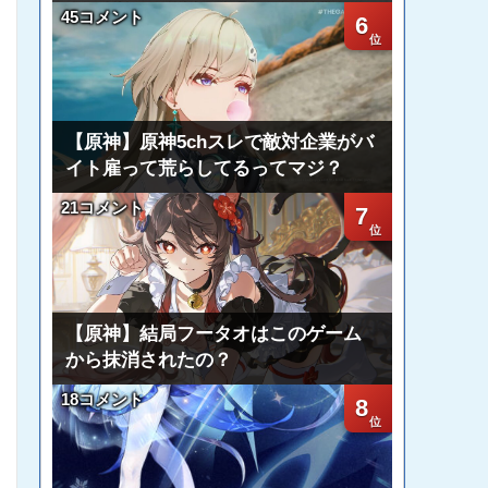
45コメント
6
【原神】原神5chスレで敵対企業がバ
イト雇って荒らしてるってマジ？
21コメント
7
【原神】結局フータオはこのゲーム
から抹消されたの？
18コメント
8