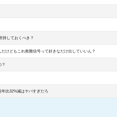
所持しておくべき？
んだけどもこれ救難信号って好きなだけ出していいん？
の？
年比32%減はヤバすぎだろ