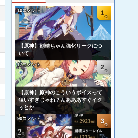
10コメント
1
【原神】刻晴ちゃん強化リークにつ
いて
17コメント
2
【原神】原神のこういうボイスって
狙いすぎじゃね？んあああすぐイク
ぅとか
90コメント
3