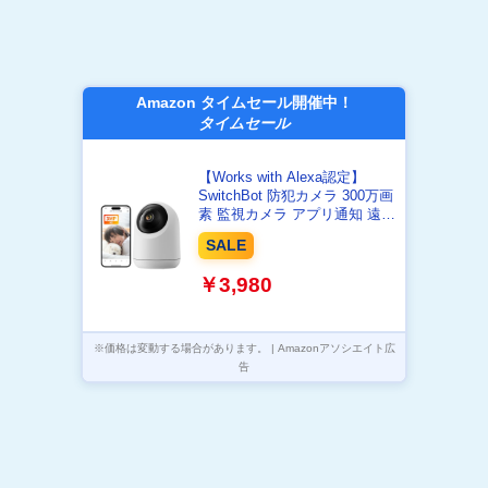
Amazon タイムセール開催中！
タイムセール
【Works with Alexa認定】
SwitchBot 防犯カメラ 300万画
素 監視カメラ アプリ通知 遠隔
確認 動体検知 自動追跡 ナイト
SALE
ビジョン 双方向音声通話 パン/
チルト カラーナイトビジョン
￥3,980
室内 スイッチボット 見守りカ
メラ Plus 3MP 3年保証
※価格は変動する場合があります。 | Amazonアソシエイト広
告