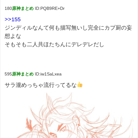
180
原神まとめ
ID:PQB9RE+Dr
>>155
ジンディルなんて何も描写無いし完全にカプ厨の妄
想よな
そもそも二人共ほたちんにデレデレだし
595
原神まとめ
ID:iw1SaLxea
サラ瀧めっちゃ流行ってるな