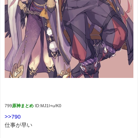
799
原神まとめ
ID:MJ1I+u/K0
>>790
仕事が早い