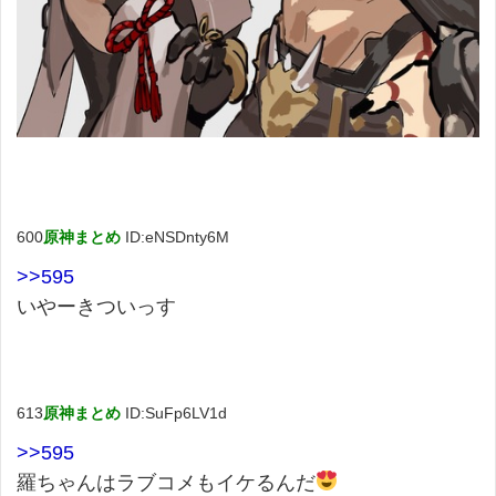
600
原神まとめ
ID:eNSDnty6M
>>595
いやーきついっす
613
原神まとめ
ID:SuFp6LV1d
>>595
羅ちゃんはラブコメもイケるんだ