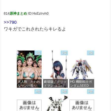
814
原神まとめ
ID:HsEzIrvh0
>>790
ワキガでこれされたらキレるよ
1位
2位
3位
大人数 たわわ
劇場版『グリッ
HG 機動戦士ガ
なサンバ祭り
ドマン ユニバ
ンダムSEED
ース』 宝多六
FREEDOM マ
4位
5位
6位
花 wall figure
イティーストラ
価格：¥99
1/7スケール プ
イクフリーダム
ラスチック製
ガンダム 1/144
塗装済み完成品
スケール 色分
フィギュア
け済みプラモデ