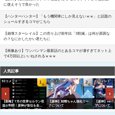
に使えそうで良かった
【ハンターハンター】「もう機関車にしか見えないｗｗ」と話題の
シュールすぎるコマがこちら
【崩壊スターレイル】この売り上げ前年比「3割減」は何が原因な
の？なにかしたかい君たちに
【画像あり】ワンパンマン最新話のとあるコマが凄すぎてネット上
で4万回以上いいねされるｗｗｗ
人気記事
93コメント
10コメント
43コメント
1
2
‹
›
【朗報】7月の世界セルラン収
【原神】刻晴ちゃん強化リー
【原神】ver7
益が判明！原神が首位を走
クについて
プについて
り、HoYoverseがトップ3を
独占へｗｗｗｗｗｗ