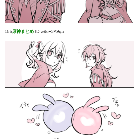
155
原神まとめ
ID:w9e+3A9qa