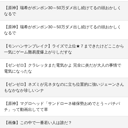
【原神】瑞希がポンポン30～50万ダメ出し続けてるの頭おかしく
なるで
【原神】瑞希がポンポン30～50万ダメ出し続けてるの頭おかしく
なるで
【モンハンサンブレイク】ライズで上位★７まできたけどここから
一気にゲーム難易度爆上がりしだすな
【ゼンゼロ】クラレッタまた電気かよ 完全に炎だが大人の事情で
電気になったな
【ゼンゼロ】ネズミが元ネタなのに立ち位置的に強いジェーンさん
もなかなか珍しいンナ
【原神】マグロヘッド「サンドローネ確保勢おめでとう～パチパ
チ」って動画出してて草
【画像】この中で一番若い人は誰だ？