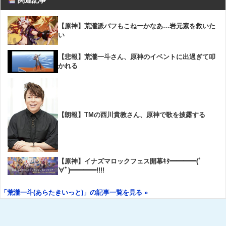
関連記事
【原神】荒瀧派バフもこねーかなあ…岩元素を救いた
い
【悲報】荒瀧一斗さん、原神のイベントに出過ぎて叩
かれる
【朗報】TMの西川貴教さん、原神で歌を披露する
【原神】イナズマロックフェス開幕ｷﾀ━━━━(ﾟ
∀ﾟ)━━━━!!!!
「荒瀧一斗(あらたきいっと)」の記事一覧を見る »