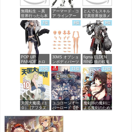
ル
価格：¥13,756
無職転生 ～異
アーマード・コ
とんでもスキル
価格：¥4,800
世界行ったら本
ア ラインアー
で異世界放浪メ
気だす～ 20
ク ホワイト・
シ 10 (ガルドコ
7位
8位
9位
(MFコミック
グリント 全高
ミックス)
ス フラッパー
約160mm 1/72
シリーズ)
スケール プラ
価格：¥726
モデル
価格：¥748
価格：¥7,367
POP UP
30MS オプショ
figma ELDEN
PARADE ホロ
ンボディパーツ
RING 狼の戦鬼
ライブプロダク
アームパーツ&
ノンスケール
10位
11位
12位
ション 獅白ぼ
レッグパーツ
プラスチック製
たん ノンスケ
[カラーC] 色分
塗装済み可動フ
ール プラスチ
け済みプラモデ
ィギュア
ック製 塗装済
ル
み完成品フィギ
価格：¥13,115
ュア
価格：¥1,949
天国大魔境（１
ユニコーンオー
魔剣師の魔剣に
価格：¥4,676
０） (アフタヌ
バーロード【予
よる魔剣のため
ーンコミック
約特典】
のハーレムライ
ス)
DLC「アトラス
フ (1) (バンブー
×ヴァニラウェ
コミックス)
ア 紋章セッ
価格：¥759
ト」 同梱 -
価格：¥535