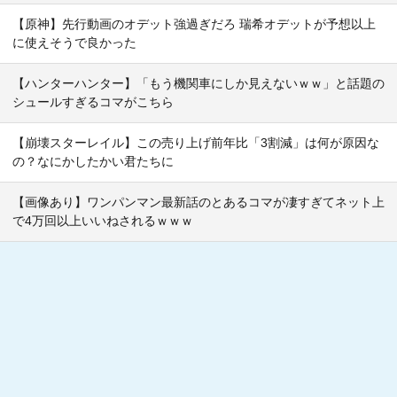
【原神】先行動画のオデット強過ぎだろ 瑞希オデットが予想以上
に使えそうで良かった
【ハンターハンター】「もう機関車にしか見えないｗｗ」と話題の
シュールすぎるコマがこちら
【崩壊スターレイル】この売り上げ前年比「3割減」は何が原因な
の？なにかしたかい君たちに
【画像あり】ワンパンマン最新話のとあるコマが凄すぎてネット上
で4万回以上いいねされるｗｗｗ