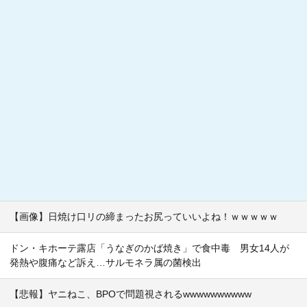
【画像】日焼け口リの締まったお尻っていいよね！ｗｗｗｗｗ
ドン・キホーテ露店「うなぎのかば焼き」で食中毒 男女14人が
発熱や腹痛など訴え…サルモネラ属の菌検出
【悲報】ヤニねこ、BPOで問題視されるwwwwwwwwww