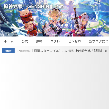
原神速報 | GENSHINまとめ
ホーム
公式
原神
スタレ
ゼンゼロ
当ブログにつ
崩壊スターレイル】この売り上げ前年比「3割減」は何が原因なの？なにか
NEW