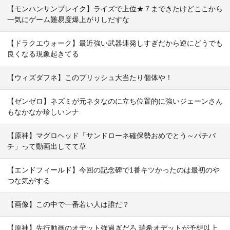
【モンハンサンブレイク】ライズで上位★７まできたけどここから
一気にゲーム難易度爆上がりしだすな
【ドラクエウォーク】最近強い武器連発しすぎだから逆にどうでも
良くなる現象起きてる
【ウィズダフネ】このプリッシュ大当たり個体や！
【ゼンゼロ】ネズミが元ネタなのに立ち位置的に強いジェーンさん
もなかなか珍しいンナ
【原神】マグロヘッド「サンドローネ確保勢おめでとう～パチパ
チ」って動画出してて草
【エンドフィールド】今回の記念碑で1番キツかったのは最初のや
つな気がする
【画像】この中で一番若い人は誰だ？
【原神】先行動画のオデット強過ぎだろ 瑞希オデットが予想以上