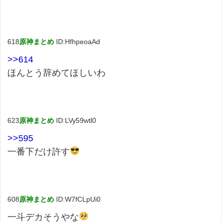
618
原神まとめ
ID:HfhpeoaAd
>>614
ほんとう辞めてほしいわ
623
原神まとめ
ID:LVy59wtl0
>>595
一番下だけ許す
608
原神まとめ
ID:W7fCLpUi0
一斗デカそうやな