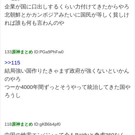
企業が国に口出しするくらい力付けてきたからやろ
北朝鮮とかカンボジアみたいに国民が等しく貧しけ
れば誰も何も言わんのや
133
原神まとめ
ID:PGa9PhFw0
>>115
結局強い国作りたきゃまず政府が強くないといかん
のやろ
つーか4000年間ずっとそうやって統治してきた国や
ろうし
118
原神まとめ
ID:gKB6b4pf0
中国の検索エンジンって今もBaiduと奇虎360なん