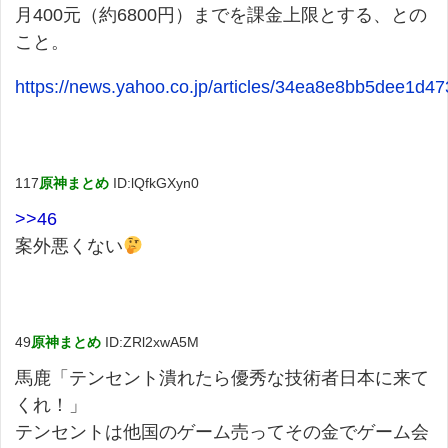
月400元（約6800円）までを課金上限とする、との
こと。
https://news.yahoo.co.jp/articles/34ea8e8bb5dee1
117
原神まとめ
ID:lQfkGXyn0
>>46
案外悪くない
49
原神まとめ
ID:ZRl2xwA5M
馬鹿「テンセント潰れたら優秀な技術者日本に来て
くれ！」
テンセントは他国のゲーム売ってその金でゲーム会