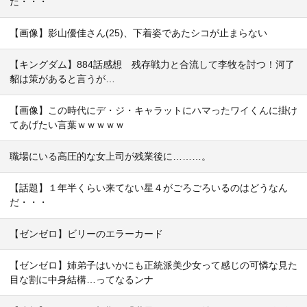
だ・・・
【画像】影山優佳さん(25)、下着姿であたシコが止まらない
【キングダム】884話感想 残存戦力と合流して李牧を討つ！河了
貂は策があると言うが…
【画像】この時代にデ・ジ・キャラットにハマったワイくんに掛け
てあげたい言葉ｗｗｗｗｗ
職場にいる高圧的な女上司が残業後に………。
【話題】１年半くらい来てない星４がごろごろいるのはどうなん
だ・・・
【ゼンゼロ】ビリーのエラーカード
【ゼンゼロ】姉弟子はいかにも正統派美少女って感じの可憐な見た
目な割に中身結構…ってなるンナ