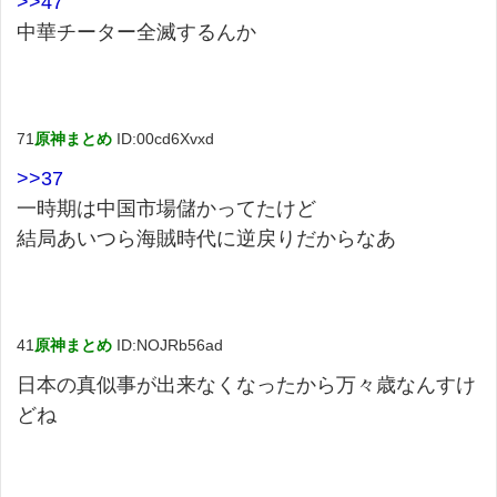
>>47
中華チーター全滅するんか
71
原神まとめ
ID:00cd6Xvxd
>>37
一時期は中国市場儲かってたけど
結局あいつら海賊時代に逆戻りだからなあ
41
原神まとめ
ID:NOJRb56ad
日本の真似事が出来なくなったから万々歳なんすけ
どね