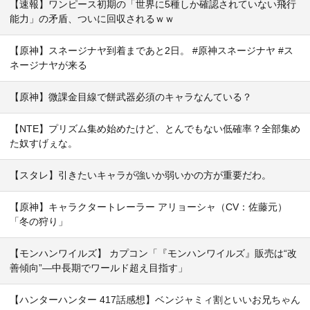
【速報】ワンピース初期の「世界に5種しか確認されていない飛行
能力」の矛盾、ついに回収されるｗｗ
【原神】スネージナヤ到着まであと2日。 #原神スネージナヤ #ス
ネージナヤが来る
【原神】微課金目線で餅武器必須のキャラなんている？
【NTE】プリズム集め始めたけど、とんでもない低確率？全部集め
た奴すげぇな。
【スタレ】引きたいキャラが強いか弱いかの方が重要だわ。
【原神】キャラクタートレーラー アリョーシャ（CV：佐藤元）
「冬の狩り」
【モンハンワイルズ】 カプコン「『モンハンワイルズ』販売は“改
善傾向”―中長期でワールド超え目指す」
【ハンターハンター 417話感想】ベンジャミィ割といいお兄ちゃん