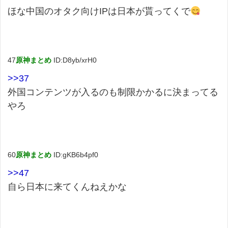
ほな中国のオタク向けIPは日本が貰ってくで
47
原神まとめ
ID:D8yb/xrH0
>>37
外国コンテンツが入るのも制限かかるに決まってる
やろ
60
原神まとめ
ID:gKB6b4pf0
>>47
自ら日本に来てくんねえかな