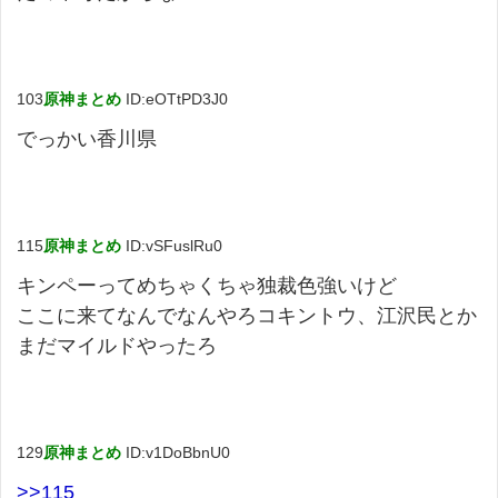
103
原神まとめ
ID:eOTtPD3J0
でっかい香川県
115
原神まとめ
ID:vSFuslRu0
キンペーってめちゃくちゃ独裁色強いけど
ここに来てなんでなんやろコキントウ、江沢民とか
まだマイルドやったろ
129
原神まとめ
ID:v1DoBbnU0
>>115