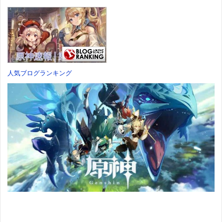
ーンコミック
約特典】
のハーレムライ
ス)
DLC「アトラス
フ (1) (バンブー
×ヴァニラウェ
コミックス)
ア 紋章セッ
価格：¥759
ト」 同梱 -
価格：¥535
Switch
価格：¥7,182
人気ブログランキング