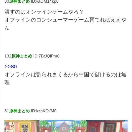
80
原神まとめ
ID:wtOM14kp0
潰すのはオンラインゲームやろ？
オフラインのコンシューマーゲーム育てればええや
ん
132
原神まとめ
ID:7BtJQlPm0
>>80
オフラインは割られまくるから中国で儲けるのは無
理
81
原神まとめ
ID:kzpKCt/M0