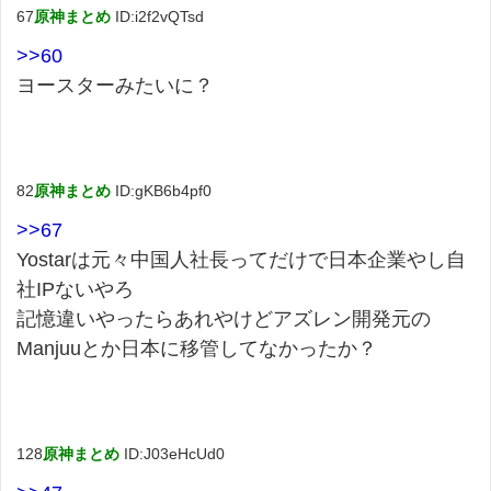
67
原神まとめ
ID:i2f2vQTsd
>>60
ヨースターみたいに？
82
原神まとめ
ID:gKB6b4pf0
>>67
Yostarは元々中国人社長ってだけで日本企業やし自
社IPないやろ
記憶違いやったらあれやけどアズレン開発元の
Manjuuとか日本に移管してなかったか？
128
原神まとめ
ID:J03eHcUd0