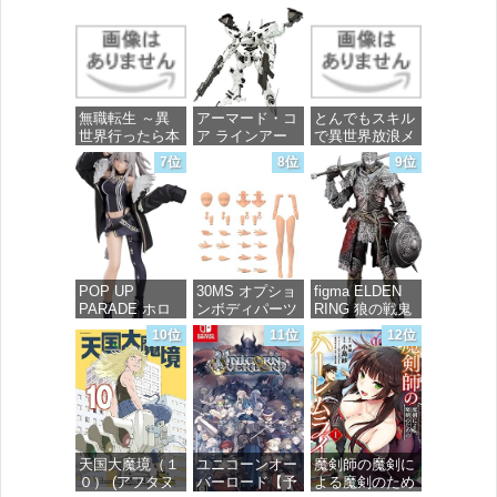
価格：¥99
1/7スケール プ
イクフリーダム
ラスチック製
ガンダム 1/144
塗装済み完成品
スケール 色分
フィギュア
け済みプラモデ
ル
価格：¥13,756
無職転生 ～異
アーマード・コ
とんでもスキル
価格：¥4,800
世界行ったら本
ア ラインアー
で異世界放浪メ
気だす～ 20
ク ホワイト・
シ 10 (ガルドコ
7位
8位
9位
(MFコミック
グリント 全高
ミックス)
ス フラッパー
約160mm 1/72
シリーズ)
スケール プラ
価格：¥726
モデル
価格：¥748
価格：¥7,367
POP UP
30MS オプショ
figma ELDEN
PARADE ホロ
ンボディパーツ
RING 狼の戦鬼
ライブプロダク
アームパーツ&
ノンスケール
10位
11位
12位
ション 獅白ぼ
レッグパーツ
プラスチック製
たん ノンスケ
[カラーC] 色分
塗装済み可動フ
ール プラスチ
け済みプラモデ
ィギュア
ック製 塗装済
ル
み完成品フィギ
価格：¥13,115
ュア
価格：¥1,949
天国大魔境（１
ユニコーンオー
魔剣師の魔剣に
価格：¥4,676
０） (アフタヌ
バーロード【予
よる魔剣のため