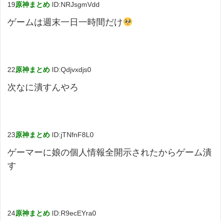
19
原神まとめ
ID:NRJsgmVdd
ゲームは週末一日一時間だけ
22
原神まとめ
ID:Qdjvxdjs0
次なに潰すんやろ
23
原神まとめ
ID:jTNfnF8L0
ゲーマーに娘の個人情報全開示されたからゲーム潰
す
24
原神まとめ
ID:R9ecEYra0