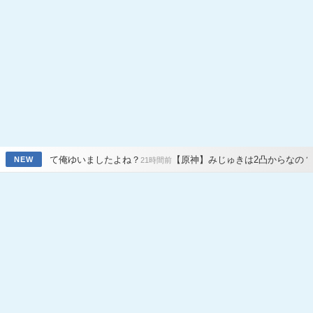
ゆいましたよね？
【原神】みじゅきは2凸からなの？無凸じゃだめす
NEW
21時間前