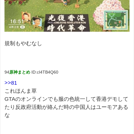
規制もやむなし
94
原神まとめ
ID:cI4TB4Q60
>>81
これほんま草
GTAのオンラインでも服の色統一して香港デモして
たり反政府活動が絡んだ時の中国人はユーモアある
な