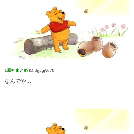
1
原神まとめ
ID:BgcgjVo70
なんでや…