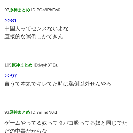
97
原神まとめ
ID:PGa9PhFw0
>>81
中国人ってセンスないよな
直接的な罵倒しかできん
105
原神まとめ
ID:ivtyh3TEa
>>97
言うて本気でキレてた時は罵倒以外せんやろ
93
原神まとめ
ID:7mIndN0id
ゲームやってる奴ってタバコ吸ってる奴と同じでた
だの中毒だからな