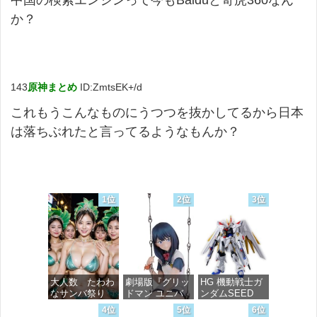
か？
143
原神まとめ
ID:ZmtsEK+/d
これもうこんなものにうつつを抜かしてるから日本
は落ちぶれたと言ってるようなもんか？
1位
2位
3位
大人数 たわわ
劇場版『グリッ
HG 機動戦士ガ
なサンバ祭り
ドマン ユニバ
ンダムSEED
ース』 宝多六
FREEDOM マ
4位
5位
6位
花 wall figure
イティーストラ