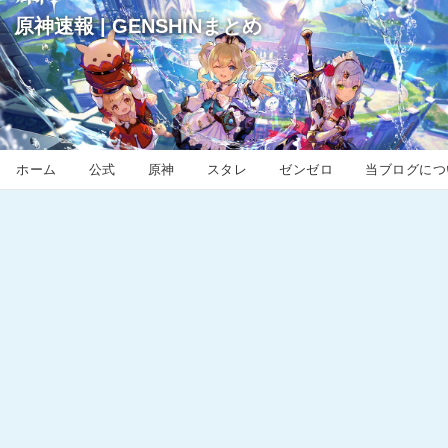
原神速報 | GENSHINまとめ
ホーム
公式
原神
スタレ
ゼンゼロ
当ブログにつ