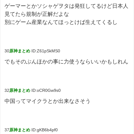
ゲーマーとかソシャゲヲタは発狂してるけど日本人
見てたら規制が正解だよな
別にゲーム産業なんてほっとけば生えてくるし
30
原神まとめ
ID:Z61pSkMS0
でもそのぶんほかの事に力使うならいいかもしれん
32
原神まとめ
ID:oCR0Gw9s0
中国ってマイクラとか出来なさそう
37
原神まとめ
ID:gKB6b4pf0