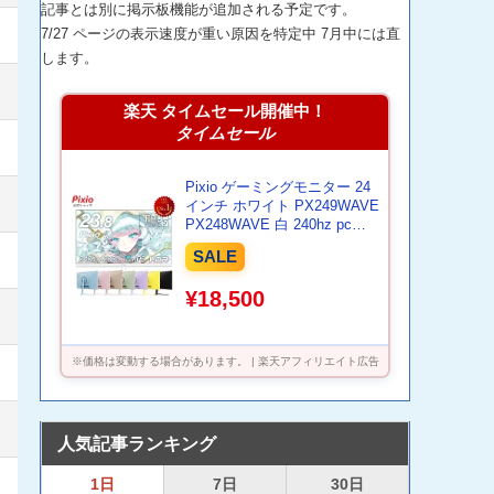
記事とは別に掲示板機能が追加される予定です。
7/27 ページの表示速度が重い原因を特定中 7月中には直
します。
楽天 タイムセール開催中！
タイムセール
Pixio ゲーミングモニター 24
インチ ホワイト PX249WAVE
PX248WAVE 白 240hz pcモ
ニター 120Hz 144Hz 165Hz
SALE
対応 モニター ピンク ブルー
ベージュ フルHD IPS HDR ノ
¥18,500
ングレア スピーカー内蔵
VESA 23.8インチ 液晶 ディ
スプレイ ピクシオ 公式 【最
大5年保証】
※価格は変動する場合があります。 | 楽天アフィリエイト広告
人気記事ランキング
1日
7日
30日