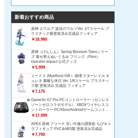
新着おすすめ商品
原神 エウルア 波沫のワルツVer. 1/7スケール プ
ラスチック製塗装済み完成品フィギュア
￥18,980
原神（げんしん）Spring Blossom Talesシリー
ズ 着せ替えぬいぐるみ フリンズ（Flins）
Genshin Impact 公式グッズ
￥5,999
ミートス (Myethos) Gift＋ 崩壊:スターレイル キ
ュレネ 素敵な休日 Ver. 1/8スケール プラスチッ
ク製 塗装済み 完成品 フィギュア
￥7,176
GameSir G7 Pro PCコントローラー（ゼンレス
ゾーンゼロコラボモデル） XBOXワイヤレスコ
ントローラー PC/Xbox/Androidゲームコントロ
ーラー 1200mAH大容量バッテリー TMRホール
￥17,999
効果スティック 1000Hzポーリングレート ZZZ
APEX 原神 フリーナ 甘い午後の讃美歌 ちびキャ
コントローラー 追加ボタン＆トリガー/グリップ
ラフィギュア PVC&ABS製 塗装済み完成品
振動モーター搭載 トリガーストップ＆背面ボタ
ンロック付きゲームパッド 光学式マイクロスイ
￥7,700