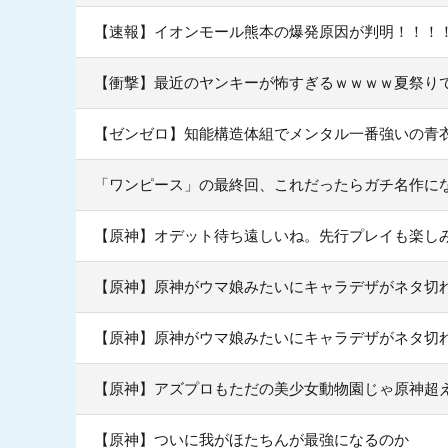
【速報】イオンモール熊本の爆発原因が判明！！！
【衝撃】最近のヤンキーが怖すぎるｗｗｗｗ夏祭り
【ゼンゼロ】知能構造体組でメンタル一番強いの青
「ワンピース」の最終回、これだったらガチ名作に
【原神】オデット待ち遠しいね。先行プレイも楽し
【原神】原神がウマ娘みたいにキャラデザがネタ切
【原神】原神がウマ娘みたいにキャラデザがネタ切
【原神】アズプロもただの美少女動物園じゃ原神超
【原神】ついに我がほたちんが最強になるのか