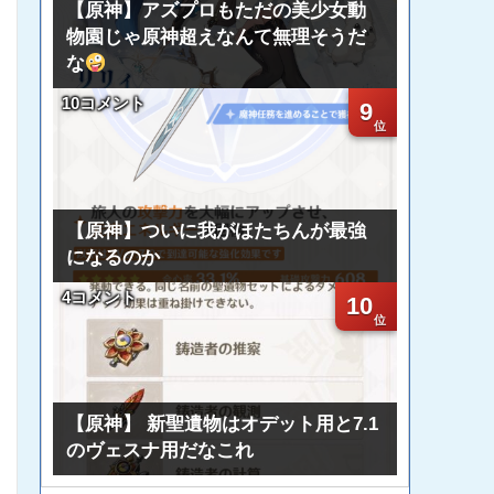
【原神】アズプロもただの美少女動
物園じゃ原神超えなんて無理そうだ
な
10コメント
9
【原神】ついに我がほたちんが最強
になるのか
4コメント
10
【原神】 新聖遺物はオデット用と7.1
のヴェスナ用だなこれ