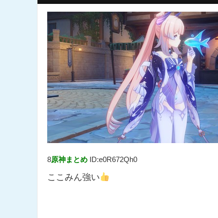
8
原神まとめ
ID:e0R672Qh0
ここみん強い