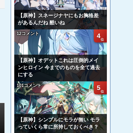
【原神】スネージナヤにもお胸格差
があるんだね 酷いね
12コメント
4
【原神】オデットこれは圧倒的メイ
ンヒロイン 今までのものを全て過去
にする
101コメント
5
【原神】シンプルにモラが無い モラ
っていくら常に所持しておくべき？