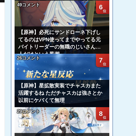
49コメント
6
【原神】必死にサンドローネ下げし
てるのはVPN使ってまでやってる元
バイトリーダーの無職のじいさん一
人だけという風潮
26コメント
7
【原神】星拡散実装でチャスカまた
活躍するね ただチャスカは強さとか
以前にケバくて無理
29コメント
8