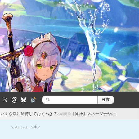
𝕏
検索
検
索:
ておくべき？
【原神】スネージナヤにもお胸格差があるんだね 酷いね
23時間前
＼キャンペーン中／