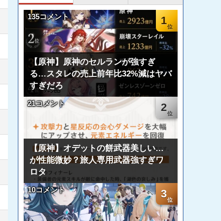
135コメント
1
【原神】原神のセルランが強すぎ
る…スタレの売上前年比32%減はヤバ
すぎだろ
21コメント
2
【原神】オデットの餅武器美しい…
が性能微妙？旅人専用武器強すぎワ
ロタ
10コメント
3