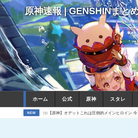
原神速報 | GENSHINまと
ホーム
公式
原神
スタレ
【原神】オデットこれは圧倒的メインヒロイン 今までのものを全て
NEW
13時間前