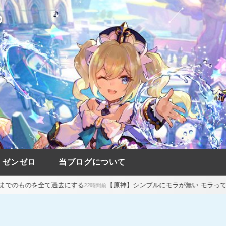
め
ゼンゼロ
当ブログについて
過去にする
【原神】シンプルにモラが無い モラっていくら常に所持し
22時間前