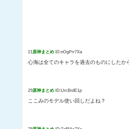
21
原神まとめ
ID:nOgPrr7Xa
心海は全てのキャラを過去のものにしたか
29
原神まとめ
ID:UrcBrdE1p
ここみのモデル使い回しだよね？
79
原神まとめ
ID:ZalBAx7Xa