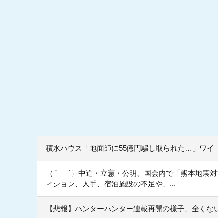
積水ハウス「地面師に55億円騙し取られた…」ワイ
（ ´_ゝ`）中道・立憲・公明、国会内で「熊本地
ィション、人手、宿泊施設の不足や、...
【悲報】ハンターハンター連載再開の様子、全くな