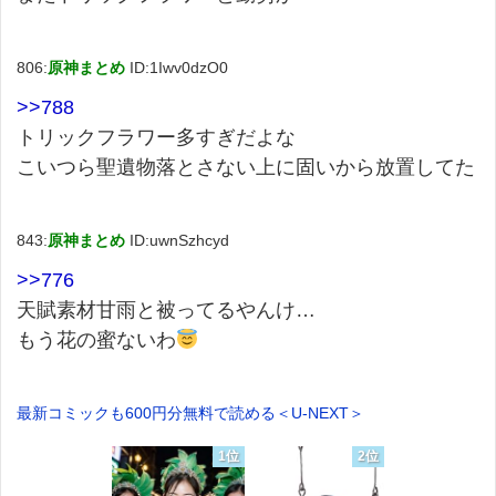
806:
原神まとめ
ID:1Iwv0dzO0
>>788
トリックフラワー多すぎだよな
こいつら聖遺物落とさない上に固いから放置してた
843:
原神まとめ
ID:uwnSzhcyd
>>776
天賦素材甘雨と被ってるやんけ…
もう花の蜜ないわ
最新コミックも600円分無料で読める＜U-NEXT＞
1位
2位