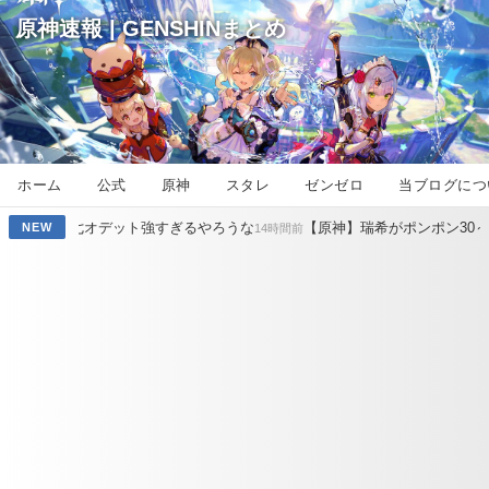
原神速報 | GENSHINまとめ
ホーム
公式
原神
スタレ
ゼンゼロ
当ブログにつ
ト強すぎるやろうな
【原神】瑞希がポンポン30～50万ダメ出し続け
NEW
14時間前