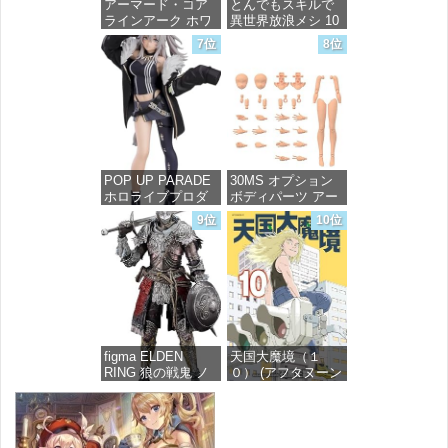
アーマード・コア
とんでもスキルで
ラインアーク ホワ
異世界放浪メシ 10
イト・グリント 全
(ガルドコミックス)
7位
8位
高約160mm 1/72ス
ケール プラモデル
価格：¥726
価格：¥7,367
POP UP PARADE
30MS オプション
ホロライブプロダ
ボディパーツ アー
クション 獅白ぼた
ムパーツ&レッグパ
9位
10位
ん ノンスケール プ
ーツ [カラーC] 色
ラスチック製 塗装
分け済みプラモデ
済み完成品フィギ
ル
ュア
価格：¥1,949
価格：¥4,676
figma ELDEN
天国大魔境（１
RING 狼の戦鬼 ノ
０） (アフタヌーン
ンスケール プラス
コミックス)
チック製 塗装済み
可動フィギュア
価格：¥759