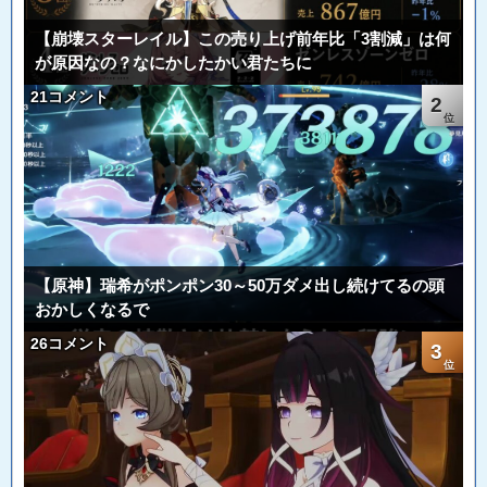
【崩壊スターレイル】この売り上げ前年比「3割減」は何
が原因なの？なにかしたかい君たちに
21コメント
2
【原神】瑞希がポンポン30～50万ダメ出し続けてるの頭
おかしくなるで
26コメント
3