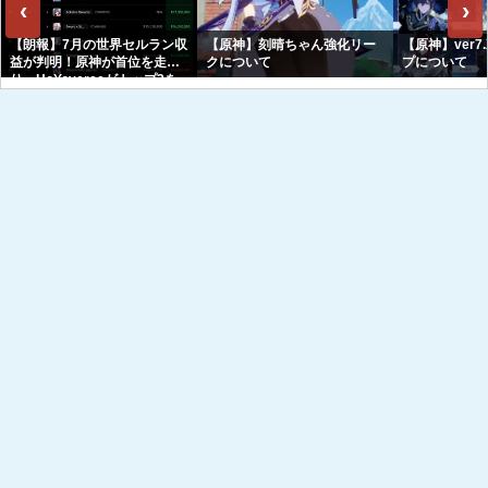
‹
›
【朗報】7月の世界セルラン収
【原神】刻晴ちゃん強化リー
【原神】ver7
益が判明！原神が首位を走
クについて
プについて
り、HoYoverseがトップ3を
独占へｗｗｗｗｗｗ