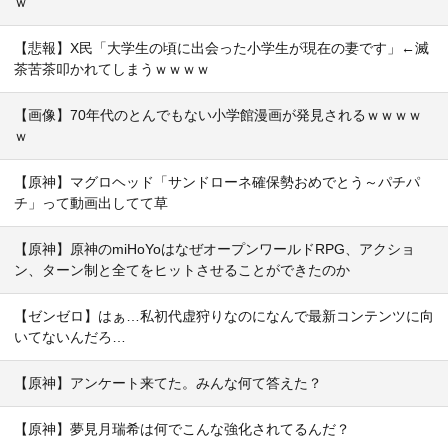
ｗ
【悲報】X民「大学生の頃に出会った小学生が現在の妻です」←滅
茶苦茶叩かれてしまうｗｗｗｗ
【画像】70年代のとんでもない小学館漫画が発見されるｗｗｗｗ
ｗ
【原神】マグロヘッド「サンドローネ確保勢おめでとう～パチパ
チ」って動画出してて草
【原神】原神のmiHoYoはなぜオープンワールドRPG、アクショ
ン、ターン制と全てをヒットさせることができたのか
【ゼンゼロ】はぁ…私初代虚狩りなのになんで最新コンテンツに向
いてないんだろ…
【原神】アンケート来てた。みんな何て答えた？
【原神】夢見月瑞希は何でこんな強化されてるんだ？