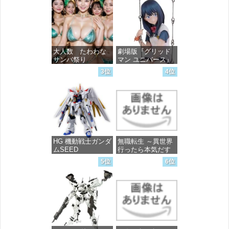
大人数 たわわな
劇場版『グリッド
サンバ祭り
マン ユニバース』
宝多六花 wall figure
3位
4位
1/7スケール プラス
価格：¥99
チック製 塗装済み
完成品フィギュア
価格：¥13,756
HG 機動戦士ガンダ
無職転生 ～異世界
ムSEED
行ったら本気だす
FREEDOM マイテ
～ 20 (MFコミック
5位
6位
ィーストライクフ
ス フラッパーシ
リーダムガンダム
リーズ)
1/144スケール 色分
け済みプラモデル
価格：¥748
価格：¥4,800