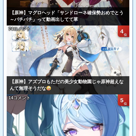
【原神】マグロヘッド「サンドローネ確保勢おめでとう
～パチパチ」って動画出してて草
74コメント
4
【原神】アズプロもただの美少女動物園じゃ原神超えな
んて無理そうだな
14コメント
5