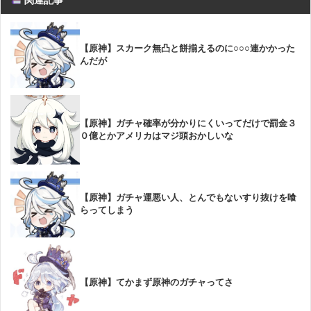
【原神】スカーク無凸と餅揃えるのに○○○連かかった
んだが
【原神】ガチャ確率が分かりにくいってだけで罰金３
０億とかアメリカはマジ頭おかしいな
【原神】ガチャ運悪い人、とんでもないすり抜けを喰
らってしまう
【原神】てかまず原神のガチャってさ