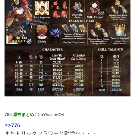
788:
原神まとめ
ID:nYh/vJmCM
>>776
またトリックフラワーと勤労か・・・