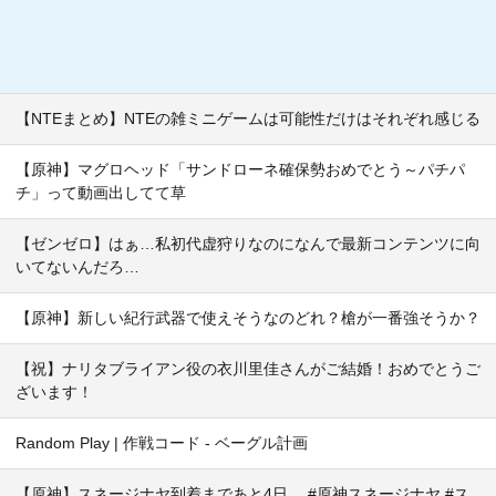
【NTEまとめ】NTEの雑ミニゲームは可能性だけはそれぞれ感じる
【原神】マグロヘッド「サンドローネ確保勢おめでとう～パチパ
チ」って動画出してて草
【ゼンゼロ】はぁ…私初代虚狩りなのになんで最新コンテンツに向
いてないんだろ…
【原神】新しい紀行武器で使えそうなのどれ？槍が一番強そうか？
【祝】ナリタブライアン役の衣川里佳さんがご結婚！おめでとうご
ざいます！
Random Play | 作戦コード - ベーグル計画
【原神】スネージナヤ到着まであと4日。 #原神スネージナヤ #ス