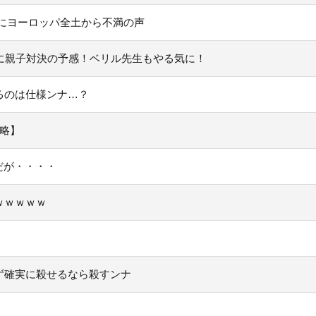
にヨーロッパ全土から不満の声
いに親子対決の予感！ベリル先生もやる気に！
るのは仕様ンナ…？
略】
だが・・・・
ｗｗｗｗｗ
ず確実に殺せるなら殺すンナ