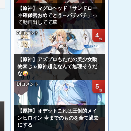
【原神】マグロヘッド「サンドロー
ネ確保勢おめでとう～パチパチ」っ
て動画出してて草
74コメント
4
【原神】アズプロもただの美少女動
物園じゃ原神超えなんて無理そうだ
な
14コメント
5
【原神】オデットこれは圧倒的メイ
ンヒロイン 今までのものを全て過去
にする