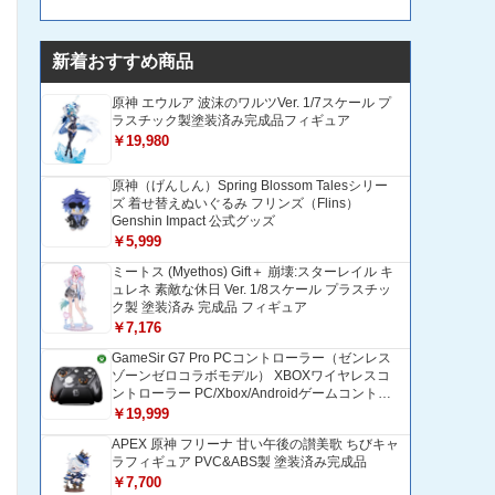
新着おすすめ商品
原神 エウルア 波沫のワルツVer. 1/7スケール プ
ラスチック製塗装済み完成品フィギュア
￥19,980
原神（げんしん）Spring Blossom Talesシリー
ズ 着せ替えぬいぐるみ フリンズ（Flins）
Genshin Impact 公式グッズ
￥5,999
ミートス (Myethos) Gift＋ 崩壊:スターレイル キ
ュレネ 素敵な休日 Ver. 1/8スケール プラスチッ
ク製 塗装済み 完成品 フィギュア
￥7,176
GameSir G7 Pro PCコントローラー（ゼンレス
ゾーンゼロコラボモデル） XBOXワイヤレスコ
ントローラー PC/Xbox/Androidゲームコントロ
ーラー 1200mAH大容量バッテリー TMRホール
￥19,999
効果スティック 1000Hzポーリングレート ZZZ
APEX 原神 フリーナ 甘い午後の讃美歌 ちびキャ
コントローラー 追加ボタン＆トリガー/グリップ
ラフィギュア PVC&ABS製 塗装済み完成品
振動モーター搭載 トリガーストップ＆背面ボタ
ンロック付きゲームパッド 光学式マイクロスイ
￥7,700