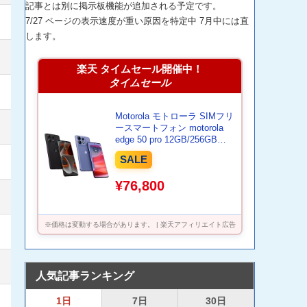
記事とは別に掲示板機能が追加される予定です。
7/27 ページの表示速度が重い原因を特定中 7月中には直
します。
楽天 タイムセール開催中！
タイムセール
Motorola モトローラ SIMフリ
ースマートフォン motorola
edge 50 pro 12GB/256GB
125W TurboPowerチャージャ
SALE
ー同梱【数量限定】
¥76,800
※価格は変動する場合があります。 | 楽天アフィリエイト広告
人気記事ランキング
1日
7日
30日