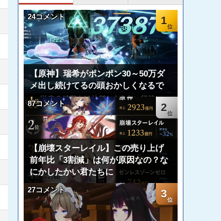
24コメント
1
【原神】瑞希がポンポン30～50万ダ
メ出し続けてるの頭おかしくなるで
87コメント
2
【崩壊スターレイル】この売り上げ
前年比「3割減」は何が原因なの？な
にかしたかい君たちに
27コメント
3