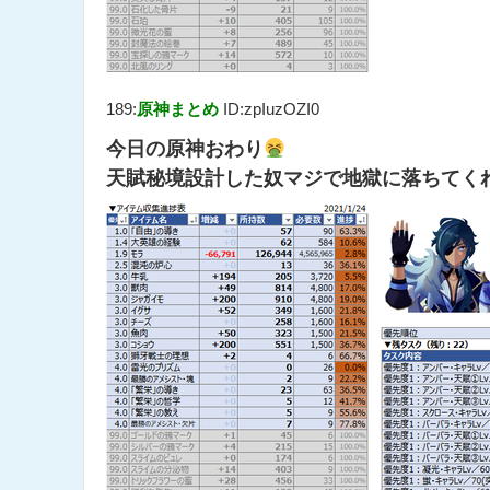
189:
原神まとめ
ID:zpIuzOZI0
今日の原神おわり
天賦秘境設計した奴マジで地獄に落ちてく