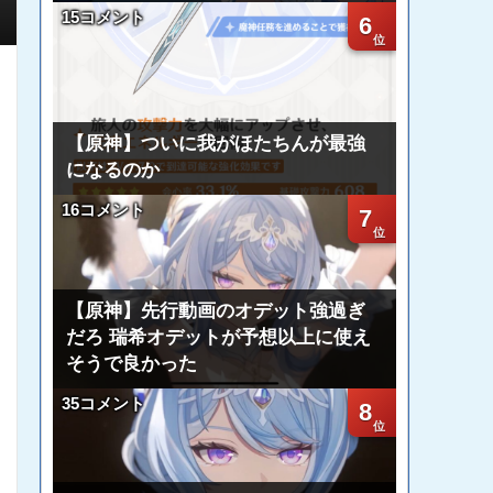
15コメント
6
【原神】ついに我がほたちんが最強
になるのか
16コメント
7
【原神】先行動画のオデット強過ぎ
だろ 瑞希オデットが予想以上に使え
そうで良かった
35コメント
8