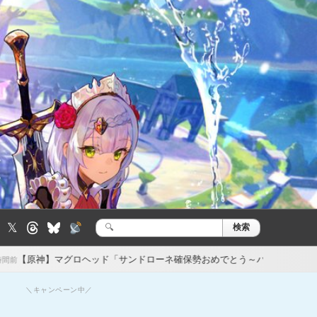
𝕏
検索
検
索:
ロヘッド「サンドローネ確保勢おめでとう～パチパチ」って動画出
【
20時間前
＼キャンペーン中／