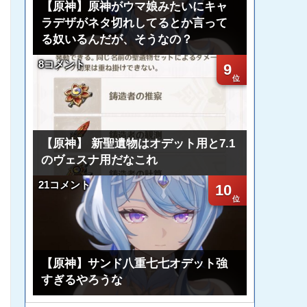
【原神】原神がウマ娘みたいにキャ
ラデザがネタ切れしてるとか言って
る奴いるんだが、そうなの？
8コメント
9
【原神】 新聖遺物はオデット用と7.1
のヴェスナ用だなこれ
21コメント
10
【原神】サンド八重七七オデット強
すぎるやろうな