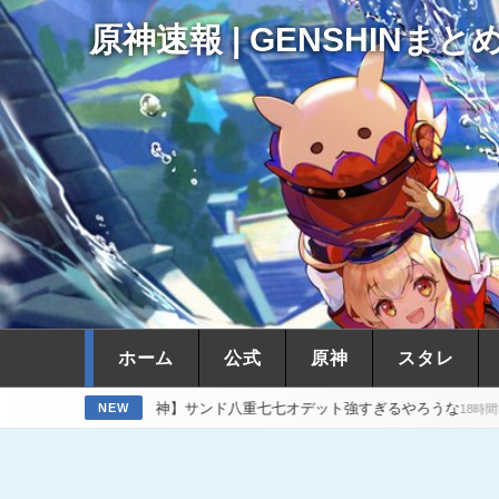
原神速報 | GENSHINまと
ホーム
公式
原神
スタレ
【原神】サンド八重七七オデット強すぎるやろうな
【原神】瑞希がポ
NEW
18時間前