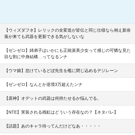
【ウィズダフネ】レリックの全変造が皆伝と同じ仕様なら例え新奈
落が来ても武器を更新できる気がしないな
【ゼンゼロ】姉弟子はいかにも正統派美少女って感じの可憐な見た
目な割に中身結構…ってなるンナ
【ウマ娘】怠けているどぼ先生を檻に閉じ込めるデジレーン
【ゼンゼロ】なんとか逆境3万超えたンナ
【原神】オデットの武器は何持たせるか悩んでる。
【NTE】実装される残虹はどういう存在なの？【ネタバレ】
【話題】あのキャラ待ってんだけどなあ・・・・・