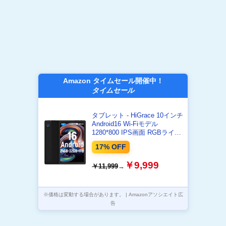
Amazon タイムセール開催中！
タイムセール
タブレット - HiGrace 10インチ
Android16 Wi-Fiモデル
1280*800 IPS画面 RGBライト
搭載 24GB+32GB+1TB拡張
17% OFF
6000mAhバッテリー
Bluetooth5.4 アンドロイド タ
￥9,999
￥11,999
→
ブレット Type-C OTG 無線投
影 顔認識 Widevine L1対応
GMS認証 日本語説明書
※価格は変動する場合があります。 | Amazonアソシエイト広
告