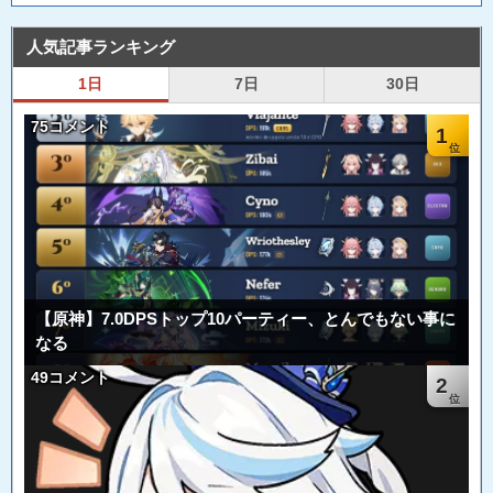
人気記事ランキング
1日
7日
30日
75コメント
1
【原神】7.0DPSトップ10パーティー、とんでもない事に
なる
49コメント
2