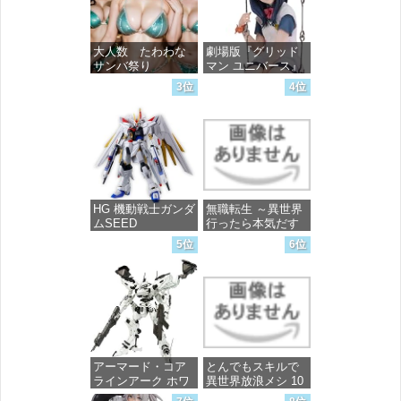
大人数 たわわな
劇場版『グリッド
サンバ祭り
マン ユニバース』
宝多六花 wall figure
3位
4位
1/7スケール プラス
価格：¥99
チック製 塗装済み
完成品フィギュア
価格：¥13,756
HG 機動戦士ガンダ
無職転生 ～異世界
ムSEED
行ったら本気だす
FREEDOM マイテ
～ 20 (MFコミック
5位
6位
ィーストライクフ
ス フラッパーシ
リーダムガンダム
リーズ)
1/144スケール 色分
け済みプラモデル
価格：¥748
価格：¥4,800
アーマード・コア
とんでもスキルで
ラインアーク ホワ
異世界放浪メシ 10
イト・グリント 全
(ガルドコミックス)