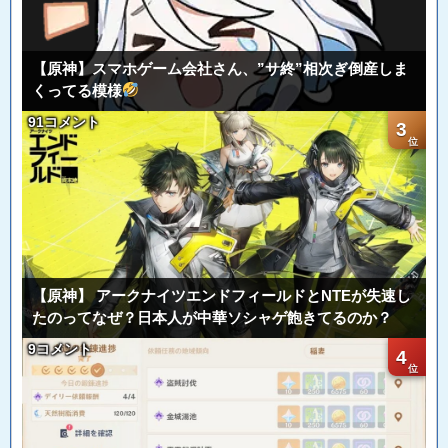
【原神】スマホゲーム会社さん、”サ終”相次ぎ倒産しま
くってる模様
91コメント
3
【原神】 アークナイツエンドフィールドとNTEが失速し
たのってなぜ？日本人が中華ソシャゲ飽きてるのか？
9コメント
4