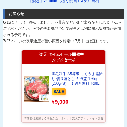
【緊急】Audible（聴く読書）3ヶ月無料
お知らせ
6/12にサーバー移転しました。不具合などがまだ出るかもしれませんが
ご了承ください。今後の実装機能予定で記事とは別に掲示板機能が追加
される予定です。
7/27 ページの表示速度が重い原因を特定中 7月中には直します。
楽天 タイムセール開催中！
タイムセール
黒毛和牛 A5等級 こくうま霜降
り 切り落とし ギガ盛 1.6kg
(200g×8） 【 送料無料 お歳暮
肉 牛肉 お肉 ギフト 内祝い す
SALE
き焼き 和牛 しゃぶしゃぶ お取
り寄せグルメ 食べ物 カルビ 切
¥9,000
落し 国産 贈り物 お中元 御歳
暮 大容量】
※価格は変動する場合があります。 | 楽天アフィリエイト広告