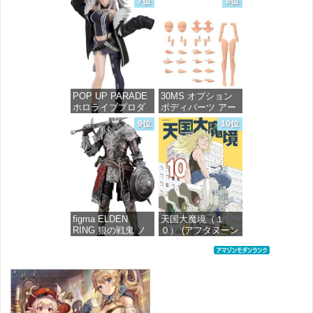
7位
8位
高約160mm 1/72ス
ケール プラモデル
価格：¥726
価格：¥7,367
POP UP PARADE
30MS オプション
ホロライブプロダ
ボディパーツ アー
クション 獅白ぼた
ムパーツ&レッグパ
9位
10位
ん ノンスケール プ
ーツ [カラーC] 色
ラスチック製 塗装
分け済みプラモデ
済み完成品フィギ
ル
ュア
価格：¥1,949
価格：¥4,676
figma ELDEN
天国大魔境（１
RING 狼の戦鬼 ノ
０） (アフタヌーン
ンスケール プラス
コミックス)
チック製 塗装済み
可動フィギュア
価格：¥759
価格：¥13,115