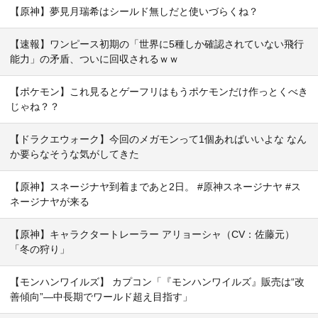
【原神】夢見月瑞希はシールド無しだと使いづらくね？
【速報】ワンピース初期の「世界に5種しか確認されていない飛行
能力」の矛盾、ついに回収されるｗｗ
【ポケモン】これ見るとゲーフリはもうポケモンだけ作っとくべき
じゃね？？
【ドラクエウォーク】今回のメガモンって1個あればいいよな なん
か要らなそうな気がしてきた
【原神】スネージナヤ到着まであと2日。 #原神スネージナヤ #ス
ネージナヤが来る
【原神】キャラクタートレーラー アリョーシャ（CV：佐藤元）
「冬の狩り」
【モンハンワイルズ】 カプコン「『モンハンワイルズ』販売は“改
善傾向”―中長期でワールド超え目指す」