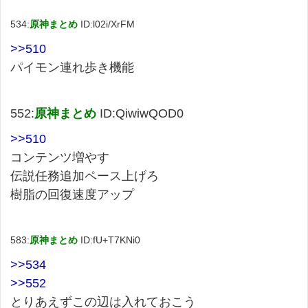
534:
原神まとめ
ID:l02i/XrFM
>>510
パイモン連れ歩き機能
552:
原神まとめ
ID:QiwiwQOD0
>>510
コンテンツ増やす
伝説任務追加ペース上げろ
樹脂の回復速度アップ
583:
原神まとめ
ID:fU+T7KNi0
>>534
>>552
とりあえずこの辺は入れておこう