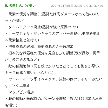
6. 名無しのパイモン
2021年01月05日 23:29
ID:CuK12DNq0
・元素の優劣を調整(（蒸発だけ高ダメージが出て他のメリ
ットが薄い）
・タイムアタック廃止(蒸発が強い原因の1つ）
・ナーフじゃなく弱いキャラのアッパー調整(ホモ優遇廃止
＆元素格差と並行で）
・消費樹脂の緩和、脆弱樹脂の入手数増加
・根本的な武器種の優劣を見直し少し調整(弓が微妙、両手
だけ多芸過ぎるなど）
・敵の種類追加（同じ敵ばかりだとどうしても飽きが早い、
キャラ育成も重いから余計に）
・ウーバーイーツ系イベ＆クエ、旅館の例のデイリーみたい
なクソクエ廃止
・マップピン増加
・花の移動と敵配置のパターンを増加（敵の種類追加の恩恵
も増す）