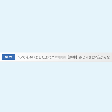
て俺ゆいましたよね？
【原神】みじゅきは2凸からなの？無凸じゃだ
NEW
22時間前