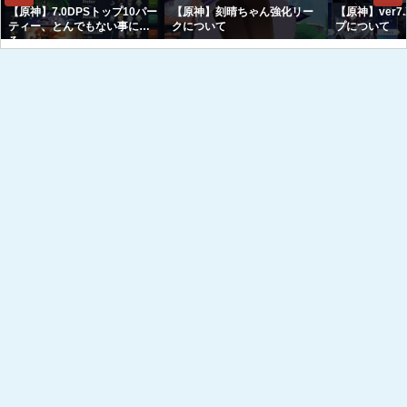
【原神】7.0DPSトップ10パー
【原神】刻晴ちゃん強化リー
【原神】ver7
ティー、とんでもない事にな
クについて
プについて
る