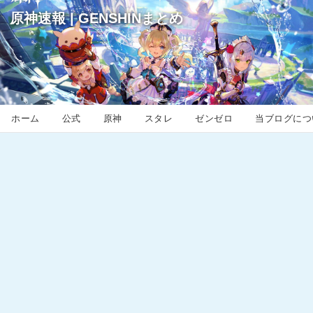
原神速報 | GENSHINまとめ
ホーム
公式
原神
スタレ
ゼンゼロ
当ブログにつ