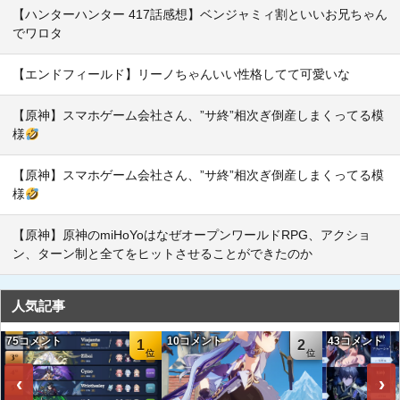
【ハンターハンター 417話感想】ベンジャミィ割といいお兄ちゃん
でワロタ
【エンドフィールド】リーノちゃんいい性格してて可愛いな
【原神】スマホゲーム会社さん、”サ終”相次ぎ倒産しまくってる模
様
【原神】スマホゲーム会社さん、”サ終”相次ぎ倒産しまくってる模
様
【原神】原神のmiHoYoはなぜオープンワールドRPG、アクショ
ン、ターン制と全てをヒットさせることができたのか
人気記事
75コメント
10コメント
43コメント
1
2
‹
›