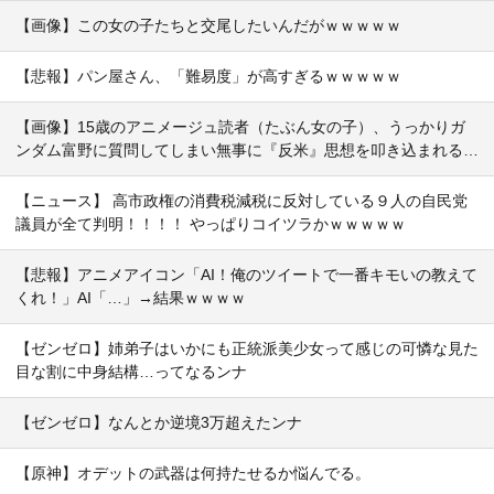
【画像】この女の子たちと交尾したいんだがｗｗｗｗｗ
【悲報】パン屋さん、「難易度」が高すぎるｗｗｗｗｗ
【画像】15歳のアニメージュ読者（たぶん女の子）、うっかりガ
ンダム富野に質問してしまい無事に『反米』思想を叩き込まれる…
【ニュース】 高市政権の消費税減税に反対している９人の自民党
議員が全て判明！！！！ やっぱりコイツラかｗｗｗｗｗ
【悲報】アニメアイコン「AI！俺のツイートで一番キモいの教えて
くれ！」AI「…」→結果ｗｗｗｗ
【ゼンゼロ】姉弟子はいかにも正統派美少女って感じの可憐な見た
目な割に中身結構…ってなるンナ
【ゼンゼロ】なんとか逆境3万超えたンナ
【原神】オデットの武器は何持たせるか悩んでる。