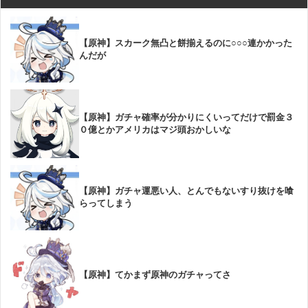
【原神】スカーク無凸と餅揃えるのに○○○連かかった
んだが
【原神】ガチャ確率が分かりにくいってだけで罰金３
０億とかアメリカはマジ頭おかしいな
【原神】ガチャ運悪い人、とんでもないすり抜けを喰
らってしまう
【原神】てかまず原神のガチャってさ