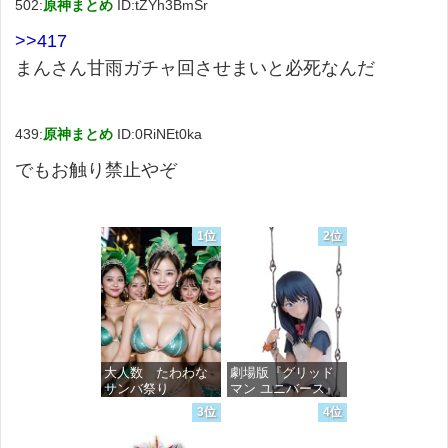
502:
原神まとめ
ID:tZYh3BmSr
>>417
まんさん甘雨ガチャ回させまいと必死なんだ
439:
原神まとめ
ID:0RiNEt0ka
でもお触り禁止やぞ
1位
2位
大人数 たわわな
劇場版『グリッド
サンバ祭り
マン ユニバース』
宝多六花 wall figure
3位
4位
1/7スケール プラス
価格：¥99
チック製 塗装済み