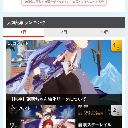
※価格は変動する場合があります。 | 楽天アフィリエイト広告
人気記事ランキング
1日
7日
30日
10コメント
1
【原神】刻晴ちゃん強化リークについて
125コメント
2