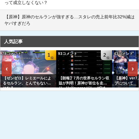
って成立しなくない？
【原神】原神のセルランが強すぎる…スタレの売上前年比32%減は
ヤバすぎだろ
人気記事
78コメント
93コメント
43コメント
1
2
‹
›
【ゼンゼロ】レミエールによ
【朗報】7月の世界セルラン収
【原神】ver7
るセルラン、とんでもない事
益が判明！原神が首位を走
プについて
になる
り、HoYoverseがトップ3を
独占へｗｗｗｗｗｗ