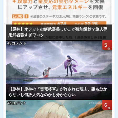
【原神】オデットの餅武器美しい…が性能微妙？旅人専
用武器強すぎワロタ
49コメント
5
【原神】原神の『雷電将軍』が許された理由、誰も分か
らないし何故人気なのかも分からない
45コメント
6