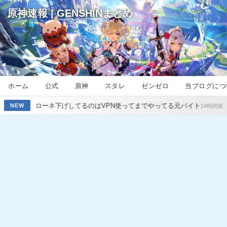
原神速報 | GENSHINまとめ
ホーム
公式
原神
スタレ
ゼンゼロ
当ブログにつ
げしてるのはVPN使ってまでやってる元バイト
【原神】ドラスパの宝
NEW
14時間前