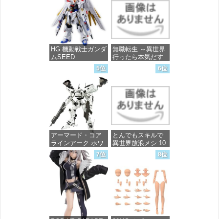
完成品フィギュア
価格：¥13,756
HG 機動戦士ガンダ
無職転生 ～異世界
ムSEED
行ったら本気だす
FREEDOM マイテ
～ 20 (MFコミック
5位
6位
ィーストライクフ
ス フラッパーシ
リーダムガンダム
リーズ)
1/144スケール 色分
け済みプラモデル
価格：¥748
価格：¥4,800
アーマード・コア
とんでもスキルで
ラインアーク ホワ
異世界放浪メシ 10
イト・グリント 全
(ガルドコミックス)
7位
8位
高約160mm 1/72ス
ケール プラモデル
価格：¥726
価格：¥7,367