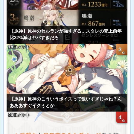
【原神】原神のセルランが強すぎる…スタレの売上前年
比32%減はヤバすぎだろ
18コメント
3
【原神】原神のこういうボイスって狙いすぎじゃね？ん
あああすぐイクぅとか
20コメント
4