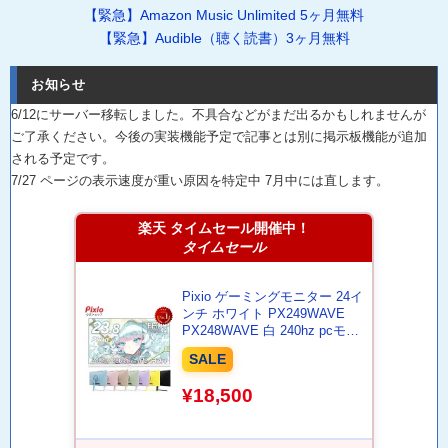
【緊急】Amazon Music Unlimited 5ヶ月無料
【緊急】Audible（聴く読書）3ヶ月無料
お知らせ
6/12にサーバー移転しました。不具合などがまだ出るかもしれませんが
ご了承ください。今後の実装機能予定で記事とは別に掲示板機能が追加
される予定です。
7/27 ページの表示速度が重い原因を特定中 7月中には直します。
楽天 タイムセール開催中！
タイムセール
Pixio ゲーミングモニター 24イ
ンチ ホワイト PX249WAVE
PX248WAVE 白 240hz pcモニ
ター 120Hz 144Hz 165Hz 対応
SALE
モニター ピンク ブルー ベージ
ュ フルHD IPS HDR ノングレ
¥18,500
ア スピーカー内蔵 VESA 23.8
インチ 液晶 ディスプレイ ピク
シオ 公式 【最大5年保証】