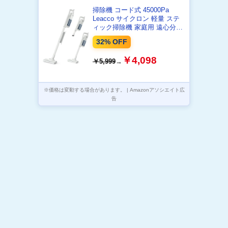
掃除機 コード式 45000Pa
Leacco サイクロン 軽量 ステ
ィック掃除機 家庭用 遠心分離
5M電源コード HEPA多重濾過
32% OFF
コンパクト ハードフロア/カー
ペット/カーテンに適用 ホワイ
￥4,098
￥5,999
→
ト S10
※価格は変動する場合があります。 | Amazonアソシエイト広
告