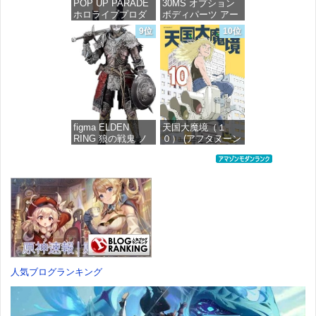
POP UP PARADE
30MS オプション
ホロライブプロダ
ボディパーツ アー
クション 獅白ぼた
ムパーツ&レッグパ
9位
10位
ん ノンスケール プ
ーツ [カラーC] 色
ラスチック製 塗装
分け済みプラモデ
済み完成品フィギ
ル
ュア
価格：¥1,949
価格：¥4,676
figma ELDEN
天国大魔境（１
RING 狼の戦鬼 ノ
０） (アフタヌーン
ンスケール プラス
コミックス)
チック製 塗装済み
可動フィギュア
価格：¥759
価格：¥13,115
人気ブログランキング