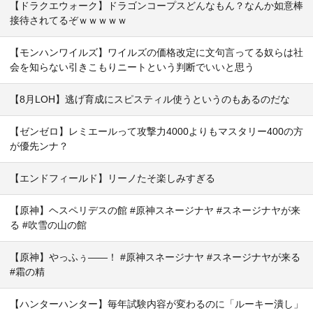
【ドラクエウォーク】ドラゴンコープスどんなもん？なんか如意棒
接待されてるぞｗｗｗｗｗ
【モンハンワイルズ】ワイルズの価格改定に文句言ってる奴らは社
会を知らない引きこもりニートという判断でいいと思う
【8月LOH】逃げ育成にスピスティル使うというのもあるのだな
【ゼンゼロ】レミエールって攻撃力4000よりもマスタリー400の方
が優先ンナ？
【エンドフィールド】リーノたそ楽しみすぎる
【原神】ヘスペリデスの館 #原神スネージナヤ #スネージナヤが来
る #吹雪の山の館
【原神】やっふぅ——！ #原神スネージナヤ #スネージナヤが来る
#霜の精
【ハンターハンター】毎年試験内容が変わるのに「ルーキー潰し」