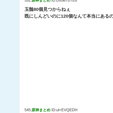
532:
原神まとめ
ID:Ds0B7D7Ed
玉髄80個見つからねぇ
既にしんどいのに120個なんて本当にある
545:
原神まとめ
ID:ul+EVQEDH