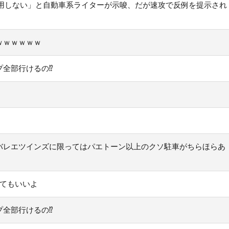
は通用しない」と自動車系ライターが示唆、だが速攻で反例を提示され
ｗｗｗｗｗｗ
プ全部行けるの⁉
バレエツインズに限ってはパエトーン以上のクソ駐車がちらほらあ
してもいいよ
プ全部行けるの⁉