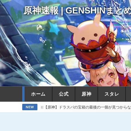
原神速報 | GENSHINまと
ホーム
公式
原神
スタレ
ト
【原神】ドラスパの宝箱の最後の一個が見つからない つらい
NEW
9時間前
20時間前