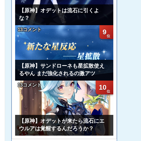
【原神】オデットは流石に引くよ
な？
13コメント
9
【原神】サンドローネも星拡散使え
るやん まだ強化されるの激アツ
13コメント
10
【原神】オデットが来たら流石にエ
ウルアは覚醒するんだろうか？