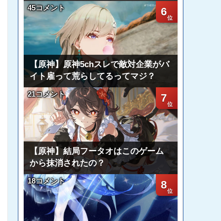
45コメント
6
【原神】原神5chスレで敵対企業がバ
イト雇って荒らしてるってマジ？
21コメント
7
【原神】結局フータオはこのゲーム
から抹消されたの？
18コメント
8