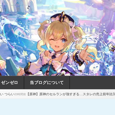
め
ゼンゼロ
当ブログについて
【原神】原神のセルランが強すぎる…スタレの売上前年比32%減はヤバすぎ