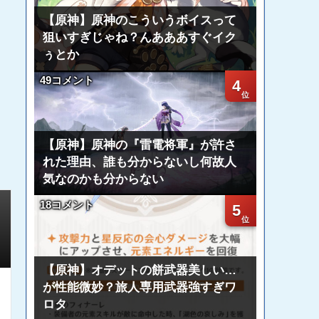
【原神】原神のこういうボイスって
狙いすぎじゃね？んあああすぐイク
ぅとか
49コメント
4
【原神】原神の『雷電将軍』が許さ
れた理由、誰も分からないし何故人
気なのかも分からない
18コメント
5
【原神】オデットの餅武器美しい…
が性能微妙？旅人専用武器強すぎワ
ロタ