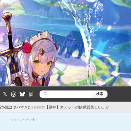
𝕏
検索
検
索:
だ
【原神】オデットの餅武器美しい…が性能微妙？旅人専用武器強す
21時間前
＼キャンペーン中／