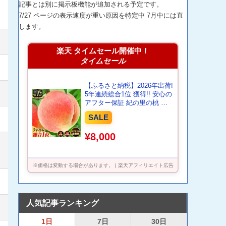
記事とは別に掲示板機能が追加される予定です。
7/27 ページの表示速度が重い原因を特定中 7月中には直
します。
楽天 タイムセール開催中！
タイムセール
【ふるさと納税】2026年出荷!
5年連続総合1位 獲得!! 安心の
アフター保証 紀の里の桃 お
試し約1kg(3～5玉)約2kg(6〜8
SALE
玉)《2026年 or 2027年6月中
旬-8月中旬頃出荷》桃 もも 果
¥8,000
物 白鳳 日川白鳳 清水白桃 川
中島白桃 なつっこ ランキン
グ 送料無料 先行予約 夏
※価格は変動する場合があります。 | 楽天アフィリエイト広告
人気記事ランキング
1日
7日
30日