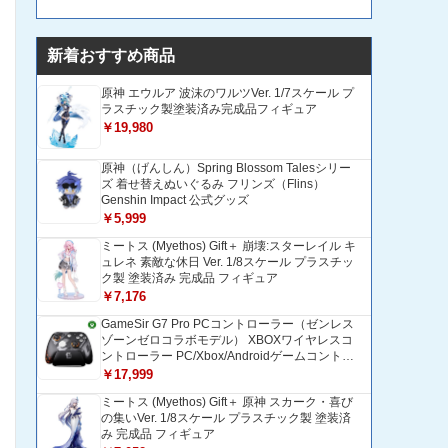
新着おすすめ商品
原神 エウルア 波沫のワルツVer. 1/7スケール プ
ラスチック製塗装済み完成品フィギュア
￥19,980
原神（げんしん）Spring Blossom Talesシリー
ズ 着せ替えぬいぐるみ フリンズ（Flins）
Genshin Impact 公式グッズ
￥5,999
ミートス (Myethos) Gift＋ 崩壊:スターレイル キ
ュレネ 素敵な休日 Ver. 1/8スケール プラスチッ
ク製 塗装済み 完成品 フィギュア
￥7,176
GameSir G7 Pro PCコントローラー（ゼンレス
ゾーンゼロコラボモデル） XBOXワイヤレスコ
ントローラー PC/Xbox/Androidゲームコントロ
ーラー 1200mAH大容量バッテリー TMRホール
￥17,999
効果スティック 1000Hzポーリングレート ZZZ
ミートス (Myethos) Gift＋ 原神 スカーク・喜び
コントローラー 追加ボタン＆トリガー/グリップ
の集いVer. 1/8スケール プラスチック製 塗装済
振動モーター搭載 トリガーストップ＆背面ボタ
み 完成品 フィギュア
ンロック付きゲームパッド 光学式マイクロスイ