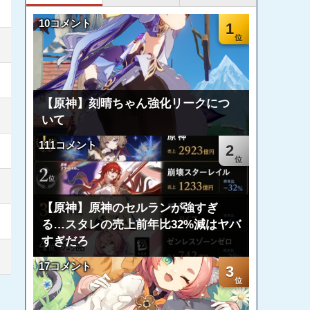
10コメント
1
【原神】刻晴ちゃん強化リークにつ
いて
111コメント
2
【原神】原神のセルランが強すぎ
る…スタレの売上前年比32%減はヤバ
すぎだろ
17コメント
3