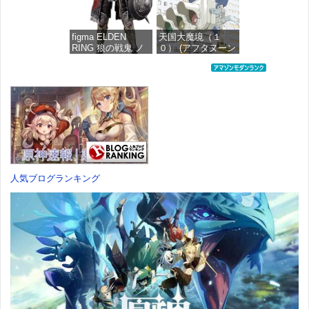
価格：¥4,676
figma ELDEN
天国大魔境（１
RING 狼の戦鬼 ノ
０） (アフタヌーン
ンスケール プラス
コミックス)
チック製 塗装済み
可動フィギュア
価格：¥759
価格：¥13,115
人気ブログランキング