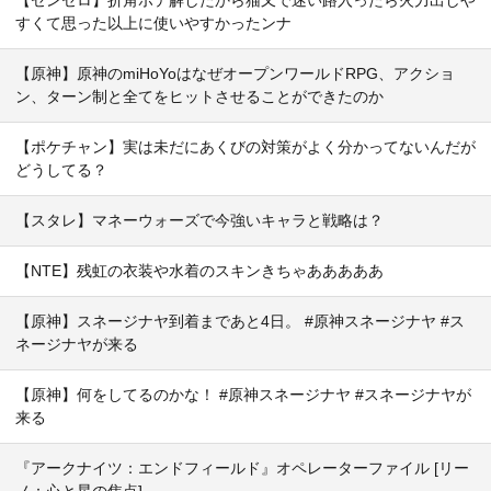
すくて思った以上に使いやすかったンナ
【原神】原神のmiHoYoはなぜオープンワールドRPG、アクショ
ン、ターン制と全てをヒットさせることができたのか
【ポケチャン】実は未だにあくびの対策がよく分かってないんだが
どうしてる？
【スタレ】マネーウォーズで今強いキャラと戦略は？
【NTE】残虹の衣装や水着のスキンきちゃあああああ
【原神】スネージナヤ到着まであと4日。 #原神スネージナヤ #ス
ネージナヤが来る
【原神】何をしてるのかな！ #原神スネージナヤ #スネージナヤが
来る
『アークナイツ：エンドフィールド』オペレーターファイル [リー
ノ：心と星の焦点]