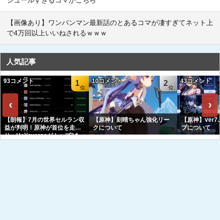
【画像あり】ワンパンマン最新話のとあるコマが凄すぎてネット上
で4万回以上いいねされるｗｗｗ
人気記事
93コメント
10コメント
43コメント
1
2
‹
›
【朗報】7月の世界セルラン収
【原神】刻晴ちゃん強化リー
【原神】ver7
益が判明！原神が首位を走
クについて
プについて
り、HoYoverseがトップ3を
独占へｗｗｗｗｗｗ