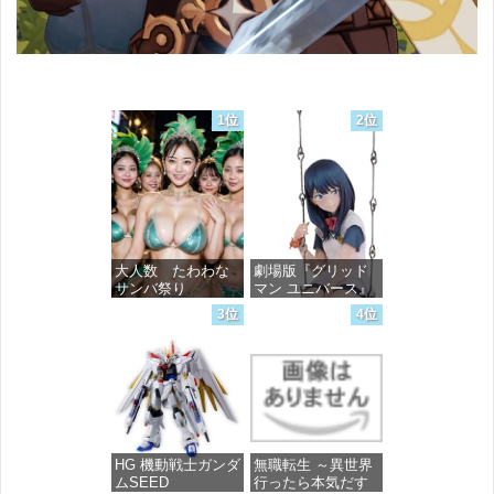
1位
2位
大人数 たわわな
劇場版『グリッド
サンバ祭り
マン ユニバース』
宝多六花 wall figure
3位
4位
1/7スケール プラス
価格：¥99
チック製 塗装済み
完成品フィギュア
価格：¥13,756
HG 機動戦士ガンダ
無職転生 ～異世界
ムSEED
行ったら本気だす