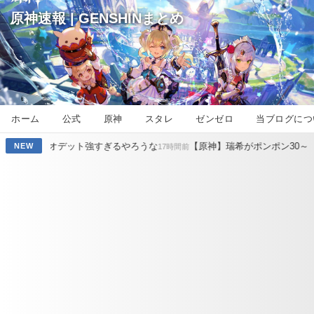
原神速報 | GENSHINまとめ
ホーム
公式
原神
スタレ
ゼンゼロ
当ブログにつ
強すぎるやろうな
【原神】瑞希がポンポン30～50万ダメ出し続けてる
NEW
17時間前