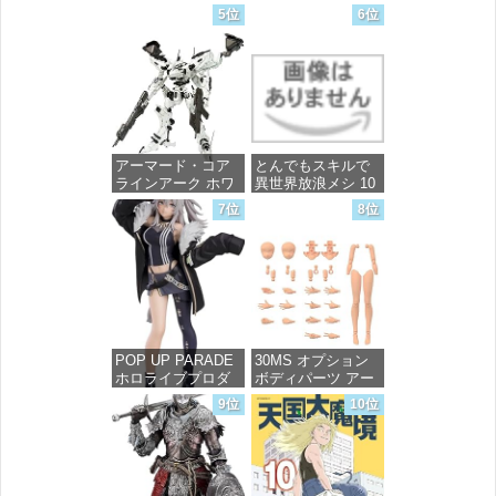
FREEDOM マイテ
～ 20 (MFコミック
5位
6位
ィーストライクフ
ス フラッパーシ
リーダムガンダム
リーズ)
1/144スケール 色分
け済みプラモデル
価格：¥748
価格：¥4,800
アーマード・コア
とんでもスキルで
ラインアーク ホワ
異世界放浪メシ 10
イト・グリント 全
(ガルドコミックス)
7位
8位
高約160mm 1/72ス
ケール プラモデル
価格：¥726
価格：¥7,367
POP UP PARADE
30MS オプション
ホロライブプロダ
ボディパーツ アー
クション 獅白ぼた
ムパーツ&レッグパ
9位
10位
ん ノンスケール プ
ーツ [カラーC] 色
ラスチック製 塗装
分け済みプラモデ
済み完成品フィギ
ル
ュア
価格：¥1,949