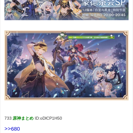
733:
原神まとめ
ID:oDlCP1H50
>>680