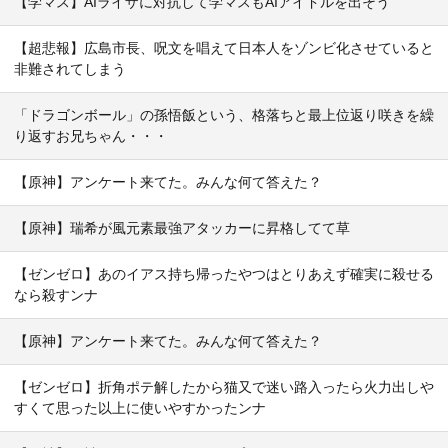
【学マス】AIライザに対抗して学マスもAIアイドルを出そう
【超悲報】広島市長、呪文を唱えて日本人をゾンビ化させていると
非難されてしまう
「ドラゴンボール」の孫悟飯という、格落ちと最上位返り咲きを繰
り返すお兄ちゃん・・・
【原神】アンケート来てた。みんな何て答えた？
【原神】瑞希が風元素最強アタッカーに昇格してて草
【ゼンゼロ】あのイアス持ち帰ったやつはとりあえず確実に殺せる
なら殺すンナ
【原神】アンケート来てた。みんな何て答えた？
【ゼンゼロ】折角ポテ解したから猫又で迷い路入ったら火力出しや
すくて思った以上に使いやすかったンナ