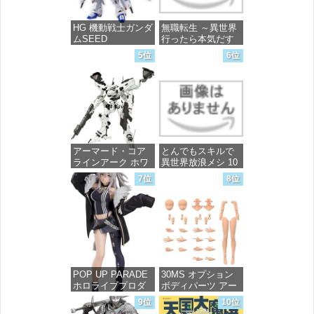
HG 機動戦士ガンダ
無職転生 ～異世界
ムSEED
行ったら本気だす
FREEDOM マイテ
～ 20 (MFコミック
5位
6位
ィーストライクフ
ス フラッパーシ
リーダムガンダム
リーズ)
1/144スケール 色分
け済みプラモデル
価格：¥748
価格：¥4,800
アーマード・コア
とんでもスキルで
ラインアーク ホワ
異世界放浪メシ 10
イト・グリント 全
(ガルドコミックス)
7位
8位
高約160mm 1/72ス
ケール プラモデル
価格：¥726
価格：¥7,367
POP UP PARADE
30MS オプション
ホロライブプロダ
ボディパーツ アー
クション 獅白ぼた
ムパーツ&レッグパ
9位
10位
ん ノンスケール プ
ーツ [カラーC] 色