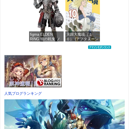
ラスチック製 塗装
分け済みプラモデ
済み完成品フィギ
ル
ュア
価格：¥1,949
価格：¥4,676
figma ELDEN
天国大魔境（１
RING 狼の戦鬼 ノ
０） (アフタヌーン
ンスケール プラス
コミックス)
チック製 塗装済み
可動フィギュア
価格：¥759
価格：¥13,115
人気ブログランキング