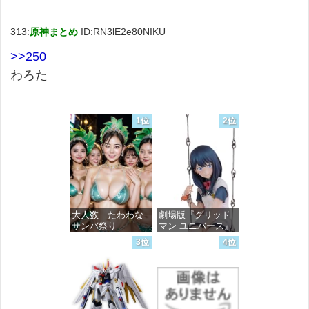
313:
原神まとめ
ID:RN3lE2e80NIKU
>>250
わろた
1位
2位
大人数 たわわな
劇場版『グリッド
サンバ祭り
マン ユニバース』
宝多六花 wall figure
3位
4位
1/7スケール プラス
価格：¥99
チック製 塗装済み
完成品フィギュア
価格：¥13,756