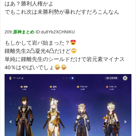
はあ？勝利人権かよ
でもこれ次は未勝利勢が暴れだすだろこんなん
209:
原神まとめ
ID:du8Yb2XCHNIKU
もしかして岩パ始まった？
鍾離先生2凸凝光4凸だけど
単純に鍾離先生のシールドだけで岩元素マイナス
40％はやばいでしょ