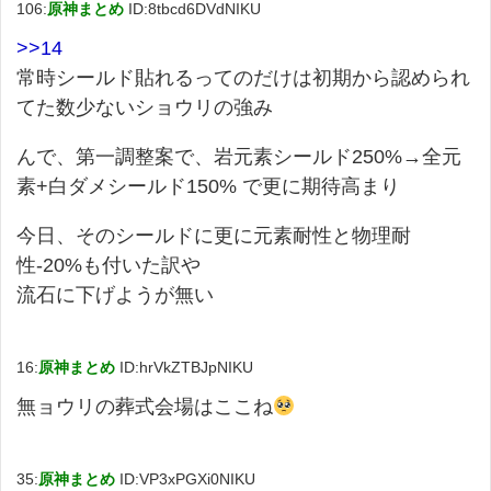
106:
原神まとめ
ID:8tbcd6DVdNIKU
>>14
常時シールド貼れるってのだけは初期から認められ
てた数少ないショウリの強み
んで、第一調整案で、岩元素シールド250%→全元
素+白ダメシールド150% で更に期待高まり
今日、そのシールドに更に元素耐性と物理耐
性-20%も付いた訳や
流石に下げようが無い
16:
原神まとめ
ID:hrVkZTBJpNIKU
無ョウリの葬式会場はここね
35:
原神まとめ
ID:VP3xPGXi0NIKU