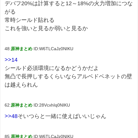
デバフ20%は計算すると12～18%の火力増加につな
がる
常時シールド貼れる
これを強いと見るか弱いと見るか
48:
原神まとめ
ID:W6TLCaJz0NIKU
>>14
シールド必須環境になるかどうかだよ
無凸で長押しするくらいならアルベドベネットの壁
は越えられん
62:
原神まとめ
ID:28VcxhIq0NIKU
>>48
そいつらと一緒に使えばいいじゃん
85:
原神まとめ
ID:W6TLCaJz0NIKU