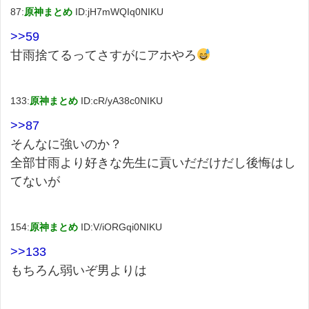
87:
原神まとめ
ID:jH7mWQIq0NIKU
>>59
甘雨捨てるってさすがにアホやろ
133:
原神まとめ
ID:cR/yA38c0NIKU
>>87
そんなに強いのか？
全部甘雨より好きな先生に貢いだだけだし後悔はし
てないが
154:
原神まとめ
ID:V/iORGqi0NIKU
>>133
もちろん弱いぞ男よりは