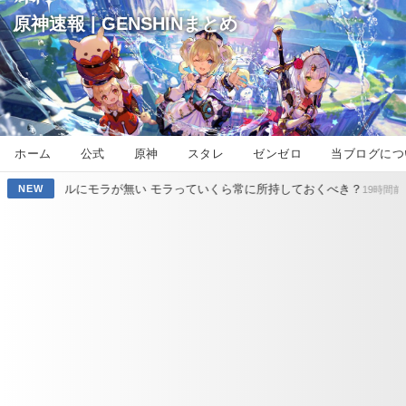
原神速報 | GENSHINまとめ
ホーム
公式
原神
スタレ
ゼンゼロ
当ブログにつ
モラが無い モラっていくら常に所持しておくべき？
【原神】スネージ
NEW
19時間前