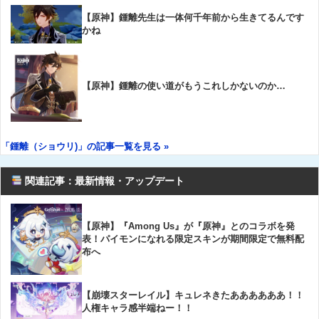
【原神】鍾離先生は一体何千年前から生きてるんです
かね
【原神】鍾離の使い道がもうこれしかないのか…
「鍾離（ショウリ)」の記事一覧を見る »
関連記事：最新情報・アップデート
【原神】『Among Us』が『原神』とのコラボを発
表！パイモンになれる限定スキンが期間限定で無料配
布へ
【崩壊スターレイル】キュレネきたああああああ！！
人権キャラ感半端ねー！！