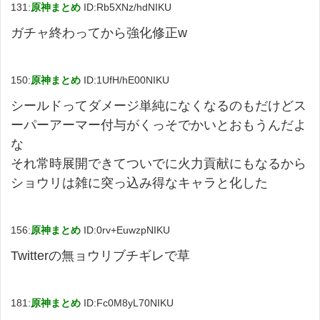
131:
原神まとめ
ID:Rb5XNz/hdNIKU
ガチャ終わってから強化修正w
150:
原神まとめ
ID:1UfH/hE00NIKU
シールドってダメージ単純になくなるのもだけどス
ーパーアーマー付与がくっそでかいとおもうんだよ
な
それ常時展開できてついでに火力貢献にもなるから
ショウリは雑に突っ込み得なキャラと化した
156:
原神まとめ
ID:0rv+EuwzpNIKU
Twitterの無ョウリブチギレで草
181:
原神まとめ
ID:Fc0M8yL70NIKU