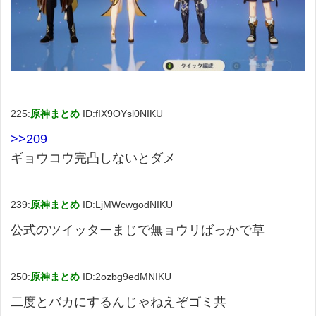
225:
原神まとめ
ID:fIX9OYsl0NIKU
>>209
ギョウコウ完凸しないとダメ
239:
原神まとめ
ID:LjMWcwgodNIKU
公式のツイッターまじで無ョウリばっかで草
250:
原神まとめ
ID:2ozbg9edMNIKU
二度とバカにするんじゃねえぞゴミ共