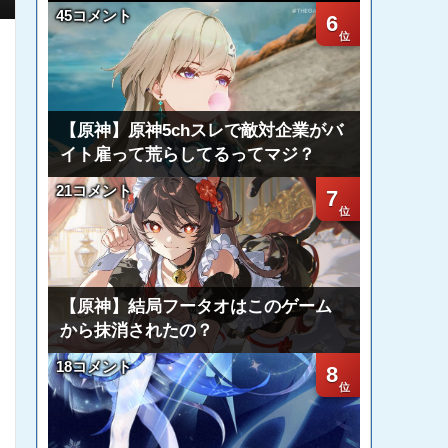
45コメント
6
【原神】原神5chスレで敵対企業がバ
イト雇って荒らしてるってマジ？
21コメント
7
【原神】結局フータオはこのゲーム
から抹消されたの？
18コメント
8