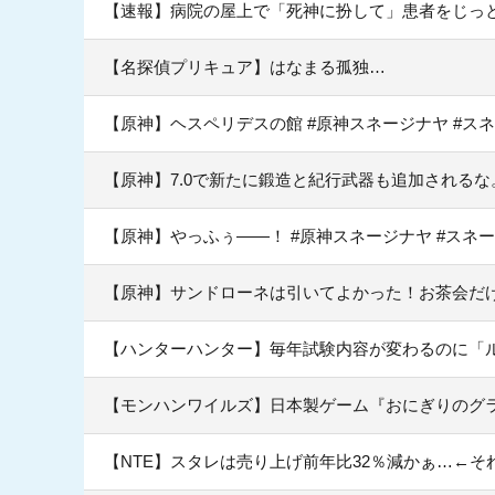
【速報】病院の屋上で「死神に扮して」患者をじっ
【名探偵プリキュア】はなまる孤独…
【原神】ヘスペリデスの館 #原神スネージナヤ #ス
【原神】7.0で新たに鍛造と紀行武器も追加されるな
【原神】やっふぅ——！ #原神スネージナヤ #スネー
【原神】サンドローネは引いてよかった！お茶会だ
【ハンターハンター】毎年試験内容が変わるのに「
【モンハンワイルズ】日本製ゲーム『おにぎりのグ
【NTE】スタレは売り上げ前年比32％減かぁ…←そ