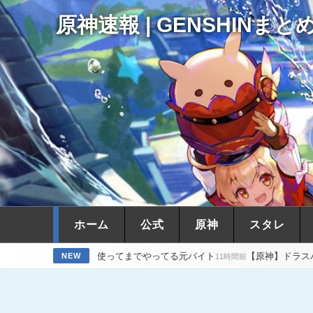
原神速報 | GENSHINまと
ホーム
公式
原神
スタレ
VPN使ってまでやってる元バイト
【原神】ドラスパの宝箱の最後の一
NEW
11時間前