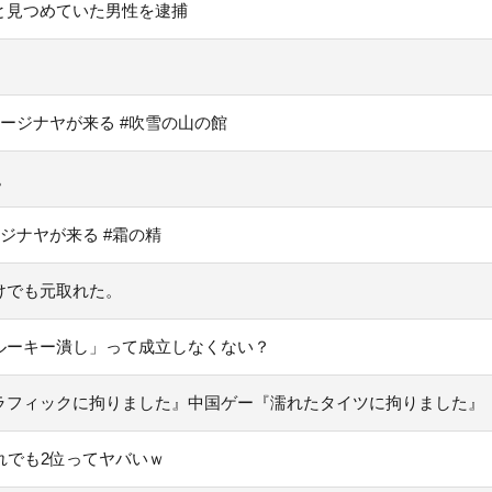
と見つめていた男性を逮捕
ネージナヤが来る #吹雪の山の館
。
ジナヤが来る #霜の精
けでも元取れた。
ルーキー潰し」って成立しなくない？
ラフィックに拘りました』中国ゲー『濡れたタイツに拘りました』
れでも2位ってヤバいｗ