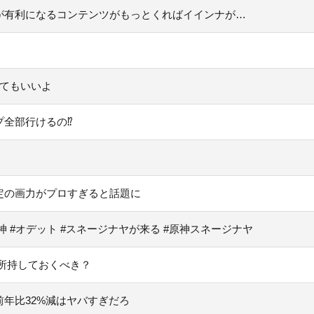
が有利になるコンテンツがもっとくればイインナが…
してもいいよ
プ全部行けるの⁉
定の画力がプロすぎると話題に
原神 #オデット #スネージナヤが来る #原神スネージナヤ
所持しておくべき？
年比32%減はヤバすぎだろ