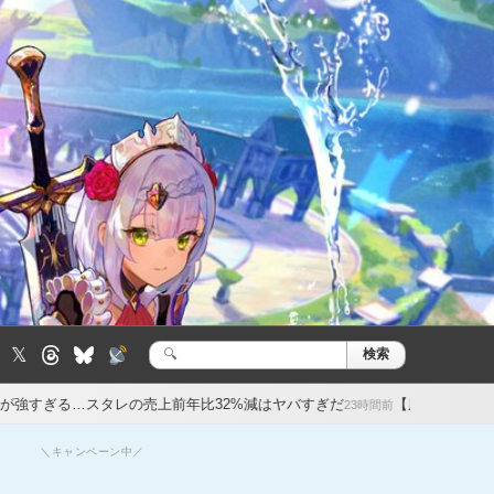
𝕏
検索
検
索:
の売上前年比32%減はヤバすぎだ
【原神】オデットの餅武器美しい…
23時間前
＼キャンペーン中／