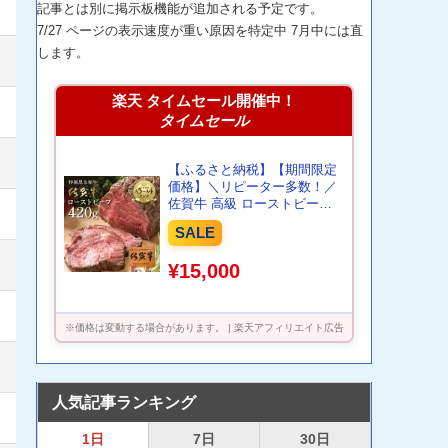
記事とは別に掲示板機能が追加される予定です。
7/27 ページの表示速度が重い原因を特定中 7月中には直
します。
楽天 タイムセール開催中！
タイムセール
【ふるさと納税】【期間限定
価格】＼リピーター多数！／
佐賀牛 高級 ローストビーフ
ブロック 420g 国産 黒毛和牛
SALE
しっとり 柔らか お肉 の旨み
がたっぷり！ z-61
¥15,000
※価格は変動する場合があります。 | 楽天アフィリエイト広告
人気記事ランキング
1日
7日
30日