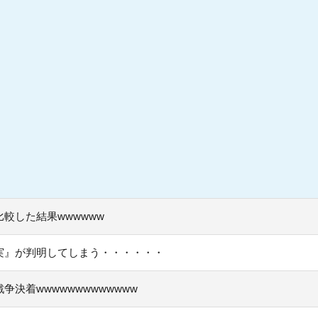
較した結果wwwwww
実』が判明してしまう・・・・・・
決着wwwwwwwwwwwww