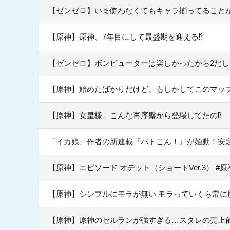
【ゼンゼロ】いま使わなくてもキャラ揃ってること
【原神】原神、7年目にして最盛期を迎える⁉
【ゼンゼロ】ボンピューターは楽しかったから2だ
【原神】始めたばかりだけど、もしかしてこのマッ
【原神】女皇様、こんな再序盤から登場してたの⁉
「イカ娘」作者の新連載『バトこん！』が始動！安
【原神】エピソード オデット（ショートVer.3） #
【原神】シンプルにモラが無い モラっていくら常に
【原神】原神のセルランが強すぎる…スタレの売上前