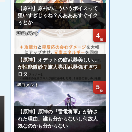
【原神】原神のこういうボイスって
狙いすぎじゃね？んあああすぐイク
ぅとか
19コメント
4
【原神】オデットの餅武器美しい…
が性能微妙？旅人専用武器強すぎワ
ロタ
49コメント
5
【原神】原神の『雷電将軍』が許さ
れた理由、誰も分からないし何故人
気なのかも分からない