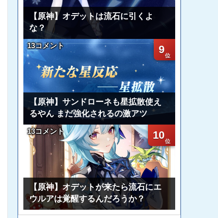
【原神】オデットは流石に引くよ
な？
13コメント
9
【原神】サンドローネも星拡散使え
るやん まだ強化されるの激アツ
13コメント
10
【原神】オデットが来たら流石にエ
ウルアは覚醒するんだろうか？