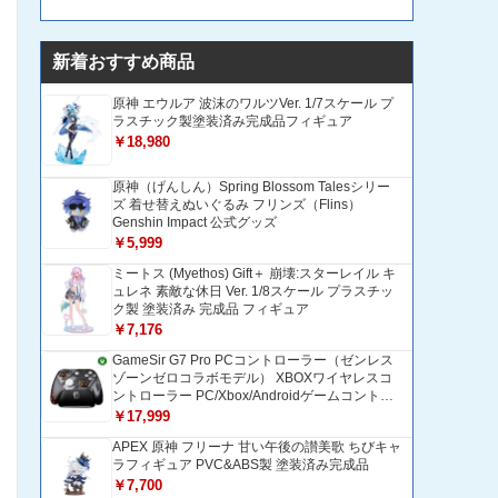
新着おすすめ商品
原神 エウルア 波沫のワルツVer. 1/7スケール プ
ラスチック製塗装済み完成品フィギュア
￥18,980
原神（げんしん）Spring Blossom Talesシリー
ズ 着せ替えぬいぐるみ フリンズ（Flins）
Genshin Impact 公式グッズ
￥5,999
ミートス (Myethos) Gift＋ 崩壊:スターレイル キ
ュレネ 素敵な休日 Ver. 1/8スケール プラスチッ
ク製 塗装済み 完成品 フィギュア
￥7,176
GameSir G7 Pro PCコントローラー（ゼンレス
ゾーンゼロコラボモデル） XBOXワイヤレスコ
ントローラー PC/Xbox/Androidゲームコントロ
ーラー 1200mAH大容量バッテリー TMRホール
￥17,999
効果スティック 1000Hzポーリングレート ZZZ
APEX 原神 フリーナ 甘い午後の讃美歌 ちびキャ
コントローラー 追加ボタン＆トリガー/グリップ
ラフィギュア PVC&ABS製 塗装済み完成品
振動モーター搭載 トリガーストップ＆背面ボタ
ンロック付きゲームパッド 光学式マイクロスイ
￥7,700