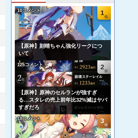
10コメント
1
【原神】刻晴ちゃん強化リークにつ
いて
125コメント
2
【原神】原神のセルランが強すぎ
る…スタレの売上前年比32%減はヤバ
すぎだろ
18コメント
3