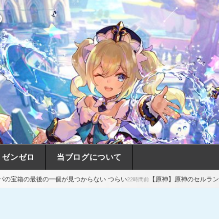
め
ゼンゼロ
当ブログについて
個が見つからない つらい
【原神】原神のセルランが強すぎる…スタレ
22時間前