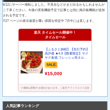
6/12にサーバー移転しました。不具合などがまだ出るかもしれませんが
ご了承ください。今後の実装機能予定で記事とは別に掲示板機能が追加
される予定です。
7/27 ページの表示速度が重い原因を特定中 7月中には直します。
楽天 タイムセール開催中！
タイムセール
【ふるさと納税】【先行予約】
高評価 ★4.9【数量限定】サク
サク食感 フレッシュ苺タルト
ケーキ 5号：直径15cm (4～5人
SALE
前) 850g 【選べる発送月/内容/
配送回数】 いちご 苺 ケーキ
¥15,000
イチゴケーキ ホール 定期便 ス
イーツ フルーツケーキ 焼菓子
洋菓子 贈答 ギフト スリール
※価格は変動する場合があります。 | 楽天アフィリエイト広告
人気記事ランキング