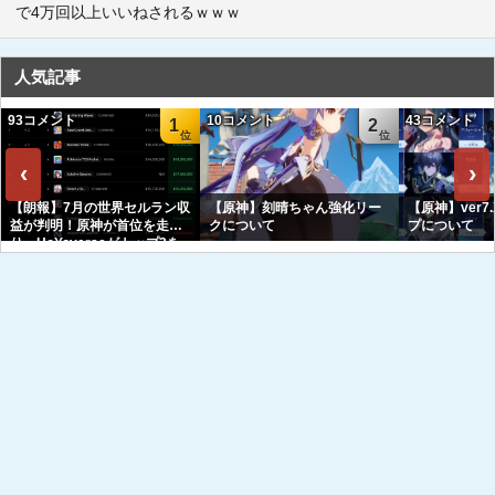
で4万回以上いいねされるｗｗｗ
人気記事
93コメント
10コメント
43コメント
1
2
‹
›
【朗報】7月の世界セルラン収
【原神】刻晴ちゃん強化リー
【原神】ver7
益が判明！原神が首位を走
クについて
プについて
り、HoYoverseがトップ3を
独占へｗｗｗｗｗｗ