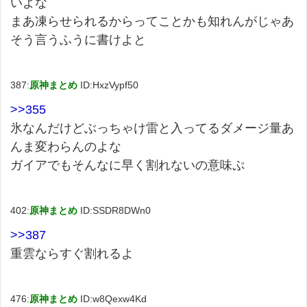
いよな
まあ凍らせられるからってことかも知れんがじゃあ
そう言うふうに書けよと
387:
原神まとめ
ID:HxzVypf50
>>355
氷なんだけどぶっちゃけ雷と入ってるダメージ量あ
んま変わらんのよな
ガイアでもそんなに早く割れないの意味ぷ
402:
原神まとめ
ID:SSDR8DWn0
>>387
重雲ならすぐ割れるよ
476:
原神まとめ
ID:w8Qexw4Kd