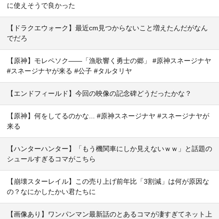
に使えそうで良かった
【ドラクエウォーク】最近cm見つからないこと増えたんだがなん
でだろ
【原神】モレペソク——「漁歌響く勇士の郷」 #原神スネージナヤ
#スネージナヤが来る #公子 #タルタリヤ
【エンドフィールド】今回の映像の記念碑どうだったかな？
【原神】何をしてるのかな... #原神スネージナヤ #スネージナヤが
来る
【ハンターハンター】「もう機関車にしか見えないｗｗ」と話題の
シュールすぎるコマがこちら
【崩壊スターレイル】この売り上げ前年比「3割減」は何が原因な
の？なにかしたかい君たちに
【画像あり】ワンパンマン最新話のとあるコマが凄すぎてネット上