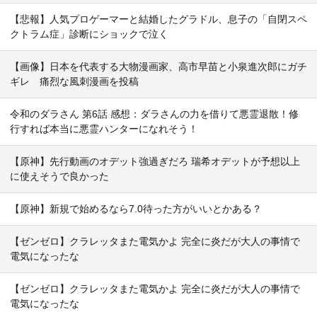
【悲報】人気プロゲーマーと結婚したグラドル、息子の「自閉スペ
クトラム症」診断にショックで泣く
【画像】日本を代表する大物漫画家、高市早苗と小泉進次郎にガチ
ギレ 痛烈な風刺漫画を投稿
令和のダラさん 第6話 感想：ダラさんの力を借りて悪霊退散！修
行すれば本当に悪霊ハンターになれそう！
【原神】先行動画のオデット強過ぎだろ 瑞希オデットが予想以上
に使えそうで良かった
【原神】新規で始めるなら7.0待った方がいいとかある？
【ゼンゼロ】クラレッタまた電気かよ 完全に炎だが大人の事情で
電気になったな
【ゼンゼロ】クラレッタまた電気かよ 完全に炎だが大人の事情で
電気になったな