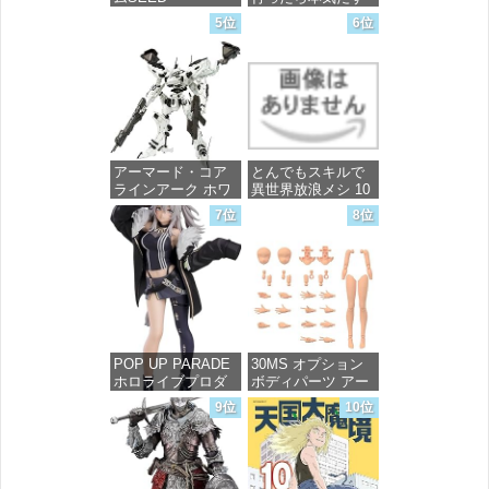
FREEDOM マイテ
～ 20 (MFコミック
5位
6位
ィーストライクフ
ス フラッパーシ
リーダムガンダム
リーズ)
1/144スケール 色分
け済みプラモデル
価格：¥748
価格：¥4,800
アーマード・コア
とんでもスキルで
ラインアーク ホワ
異世界放浪メシ 10
イト・グリント 全
(ガルドコミックス)
7位
8位
高約160mm 1/72ス
ケール プラモデル
価格：¥726
価格：¥7,367
POP UP PARADE
30MS オプション
ホロライブプロダ
ボディパーツ アー
クション 獅白ぼた
ムパーツ&レッグパ
9位
10位
ん ノンスケール プ
ーツ [カラーC] 色
ラスチック製 塗装
分け済みプラモデ
済み完成品フィギ
ル
ュア
価格：¥1,949