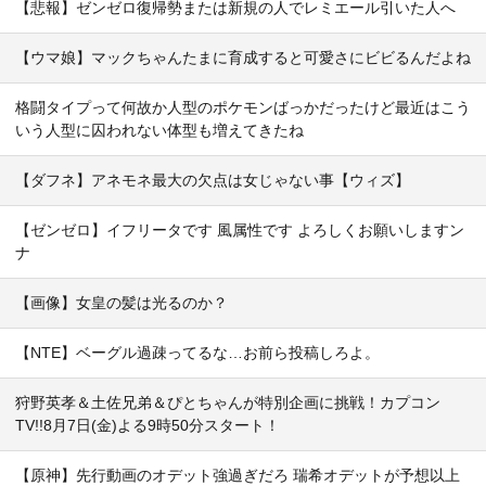
【悲報】ゼンゼロ復帰勢または新規の人でレミエール引いた人へ
【ウマ娘】マックちゃんたまに育成すると可愛さにビビるんだよね
格闘タイプって何故か人型のポケモンばっかだったけど最近はこう
いう人型に囚われない体型も増えてきたね
【ダフネ】アネモネ最大の欠点は女じゃない事【ウィズ】
【ゼンゼロ】イフリータです 風属性です よろしくお願いしますン
ナ
【画像】女皇の髪は光るのか？
【NTE】ベーグル過疎ってるな…お前ら投稿しろよ。
狩野英孝＆土佐兄弟＆ぴとちゃんが特別企画に挑戦！カプコン
TV!!8月7日(金)よる9時50分スタート！
【原神】先行動画のオデット強過ぎだろ 瑞希オデットが予想以上