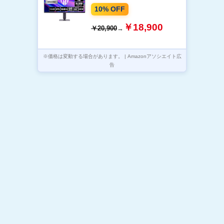
1ms(MBR)/HDMI、DP/スピー
10% OFF
カー/多機能スタンド
￥18,900
￥20,900
→
※価格は変動する場合があります。 | Amazonアソシエイト広
告