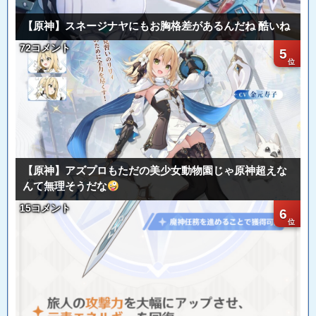
【原神】スネージナヤにもお胸格差があるんだね 酷いね
72コメント
5
【原神】アズプロもただの美少女動物園じゃ原神超えな
んて無理そうだな
15コメント
6