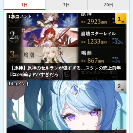
1日
7日
30日
138コメント
1
【原神】原神のセルランが強すぎる…スタレの売上前年
比32%減はヤバすぎだろ
14コメント
2