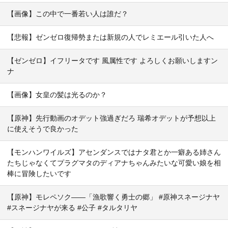
【画像】この中で一番若い人は誰だ？
【悲報】ゼンゼロ復帰勢または新規の人でレミエール引いた人へ
【ゼンゼロ】イフリータです 風属性です よろしくお願いしますン
ナ
【画像】女皇の髪は光るのか？
【原神】先行動画のオデット強過ぎだろ 瑞希オデットが予想以上
に使えそうで良かった
【モンハンワイルズ】アセンダンスではナタ君とか一癖ある姉さん
たちじゃなくてプラグマタのディアナちゃんみたいな可愛い娘を相
棒に冒険したいです
【原神】モレペソク——「漁歌響く勇士の郷」 #原神スネージナヤ
#スネージナヤが来る #公子 #タルタリヤ