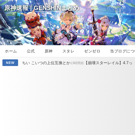
原神速報 | GENSHINまとめ
ホーム
公式
原神
スタレ
ゼンゼロ
当ブログにつ
いつの上位互換とか
【崩壊スターレイル】4.7ってちょうどオンパロ
NEW
13時間前