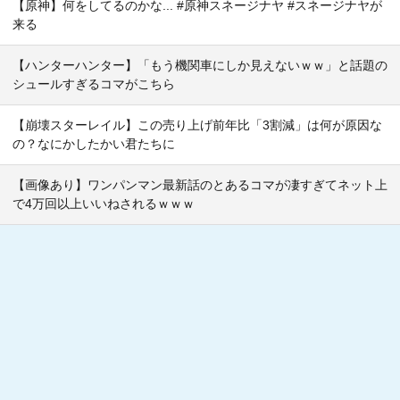
【原神】何をしてるのかな... #原神スネージナヤ #スネージナヤが
来る
【ハンターハンター】「もう機関車にしか見えないｗｗ」と話題の
シュールすぎるコマがこちら
【崩壊スターレイル】この売り上げ前年比「3割減」は何が原因な
の？なにかしたかい君たちに
【画像あり】ワンパンマン最新話のとあるコマが凄すぎてネット上
で4万回以上いいねされるｗｗｗ