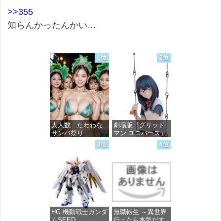
>>355
知らんかったんかい…
1位
2位
大人数 たわわな
劇場版『グリッド
サンバ祭り
マン ユニバース』
宝多六花 wall figure
3位
4位
1/7スケール プラス
価格：¥99
チック製 塗装済み
完成品フィギュア
価格：¥13,756
HG 機動戦士ガンダ
無職転生 ～異世界
ムSEED
行ったら本気だす