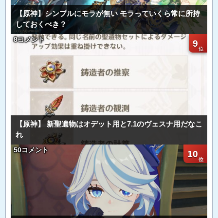
【原神】シンプルにモラが無い モラっていくら常に所持
しておくべき？
8コメント
9
【原神】 新聖遺物はオデット用と7.1のヴェスナ用だなこ
れ
50コメント
10