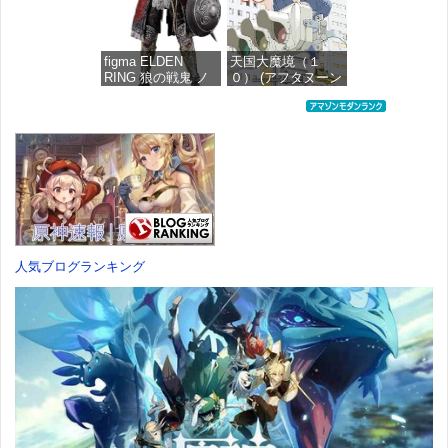
価格：¥4,676
figma ELDEN
天国大魔境（１
RING 狼の戦鬼 ノ
０） (アフタヌーン
ンスケール プラス
コミックス)
チック製 塗装済み
可動フィギュア
価格：¥759
価格：¥13,115
人気ブログランキング