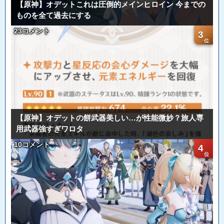
【原神】オデットこれは圧倒的メインヒロイン 今までの
ものを全て過去にする
23コメント
3
【原神】オデットの餅武器美しい…が性能微妙？旅人専
用武器強すぎワロタ
10コメント
4