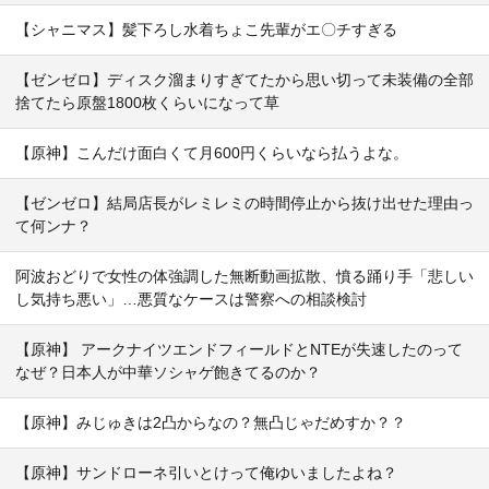
【シャニマス】髪下ろし水着ちょこ先輩がエ〇チすぎる
【ゼンゼロ】ディスク溜まりすぎてたから思い切って未装備の全部
捨てたら原盤1800枚くらいになって草
【原神】こんだけ面白くて月600円くらいなら払うよな。
【ゼンゼロ】結局店長がレミレミの時間停止から抜け出せた理由っ
て何ンナ？
阿波おどりで女性の体強調した無断動画拡散、憤る踊り手「悲しい
し気持ち悪い」…悪質なケースは警察への相談検討
【原神】 アークナイツエンドフィールドとNTEが失速したのって
なぜ？日本人が中華ソシャゲ飽きてるのか？
【原神】みじゅきは2凸からなの？無凸じゃだめすか？？
【原神】サンドローネ引いとけって俺ゆいましたよね？