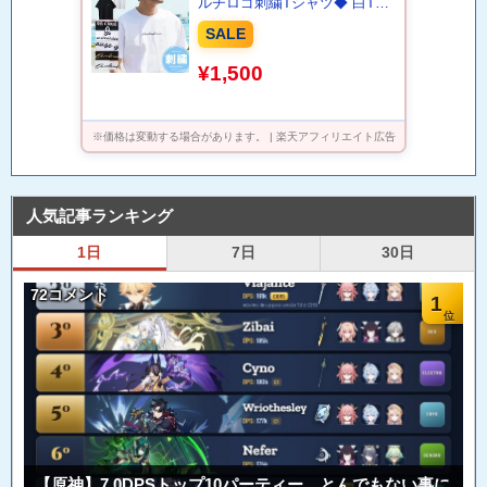
ルチロゴ刺繍Tシャツ◆ 白Tシ
ャツ おしゃれ メンズ Tシャツ
SALE
刺繍 柄 ブランド カラー ペア
ルック カップル 夏 夏服 春服
¥1,500
春夏 服
※価格は変動する場合があります。 | 楽天アフィリエイト広告
人気記事ランキング
1日
7日
30日
72コメント
1
【原神】7.0DPSトップ10パーティー、とんでもない事に