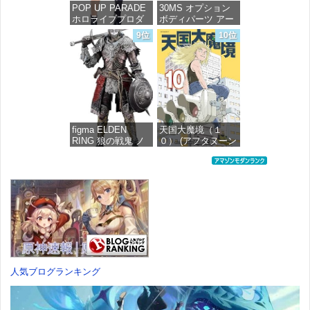
POP UP PARADE
30MS オプション
ホロライブプロダ
ボディパーツ アー
クション 獅白ぼた
ムパーツ&レッグパ
9位
10位
ん ノンスケール プ
ーツ [カラーC] 色
ラスチック製 塗装
分け済みプラモデ
済み完成品フィギ
ル
ュア
価格：¥1,949
価格：¥4,676
figma ELDEN
天国大魔境（１
RING 狼の戦鬼 ノ
０） (アフタヌーン
ンスケール プラス
コミックス)
チック製 塗装済み
可動フィギュア
価格：¥759
価格：¥13,115
人気ブログランキング