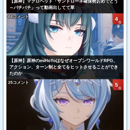
【原神】マグロヘッド「サンドローネ確保勢おめでとう
～パチパチ」って動画出してて草
68コメント
4
【原神】原神のmiHoYoはなぜオープンワールドRPG、
アクション、ターン制と全てをヒットさせることができ
たのか
25コメント
5