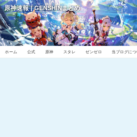
原神速報 | GENSHINまとめ
ホーム
公式
原神
スタレ
ゼンゼロ
当ブログにつ