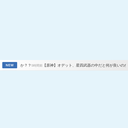
【原神】オデット、星四武器の中だと何が良いのかな？
【原神
NEW
5時間前
12時間前