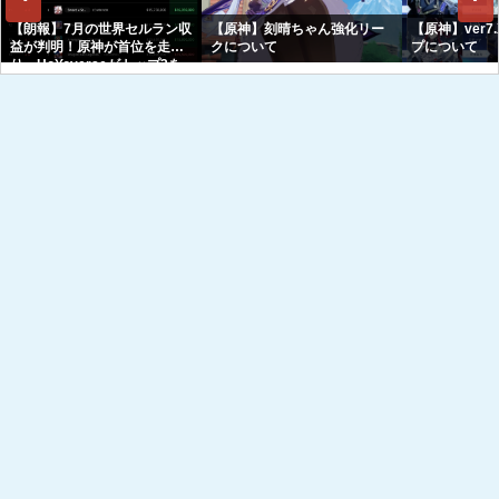
【朗報】7月の世界セルラン収
【原神】刻晴ちゃん強化リー
【原神】ver7
益が判明！原神が首位を走
クについて
プについて
り、HoYoverseがトップ3を
独占へｗｗｗｗｗｗ