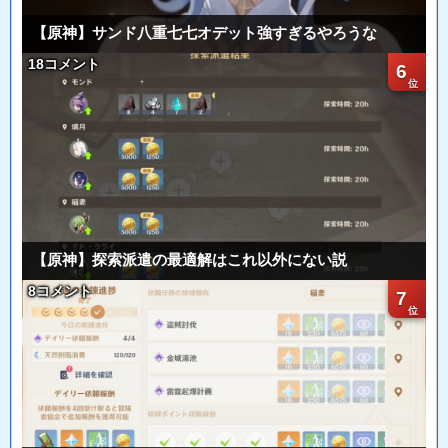
【原神】サンド八重七七オデット強すぎるやろうな
18コメント
6
【原神】探索派遣の最適解はこれ以外にない説
8コメント
7