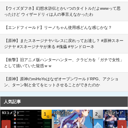
【ウィズダフネ】幻想水滸伝とかいつのタイトルだよwwwって思
ったけど ウィザードリィは人の事言えなかったわ
【エンドフィールド】リーノちゃん使用感どんな感じかな？
【原神】またスネージナヤパレスに戻れってお達し？ #原神スネー
ジナヤ #スネージナヤが来る #傀儡 #サンドローネ
【衝撃】旧アニメ版ハンターハンター、クラピカを「ガチで女性」
として描いていた疑惑ｗｗ
【原神】原神のmiHoYoはなぜオープンワールドRPG、アクショ
ン、ターン制と全てをヒットさせることができたのか
人気記事
93コメント
10コメント
43コメント
1
2
‹
›