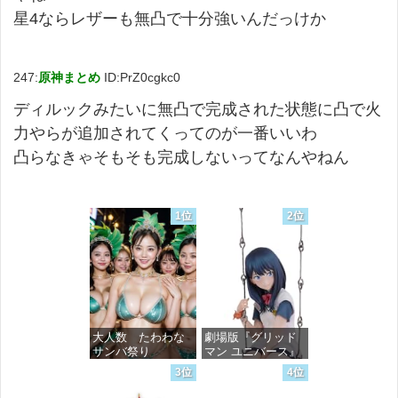
星4ならレザーも無凸で十分強いんだっけか
247:
原神まとめ
ID:PrZ0cgkc0
ディルックみたいに無凸で完成された状態に凸で火
力やらが追加されてくってのが一番いいわ
凸らなきゃそもそも完成しないってなんやねん
1位
2位
大人数 たわわな
劇場版『グリッド
サンバ祭り
マン ユニバース』
宝多六花 wall figure
3位
4位
1/7スケール プラス
価格：¥99
チック製 塗装済み