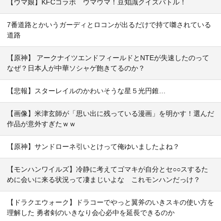
【ウマ娘】KFCコラボ ウマウマ！豆知識クイズバトル！
7番道路とかいうガーディとロコンが出るだけで持て囃されている
道路
【原神】 アークナイツエンドフィールドとNTEが失速したのって
なぜ？日本人が中華ソシャゲ飽きてるのか？
【悲報】スターレイルのかわいそうな星５光円錐…
【画像】米津玄師が「思い出に残っている漫画」を明かす！選んだ
作品が意外すぎたｗｗ
【原神】サンドローネ引いとけって俺ゆいましたよね？
【モンハンワイルズ】冷静に考えてゴマキが自分とセ○○スするた
めに会いに来る状況って凄まじいよな これモンハンだっけ？
【ドラクエウォーク】ドラコーでやっと翼斧のいきスキの使い方を
理解した 勇者剣のいきなり会心必中を延長できるのか