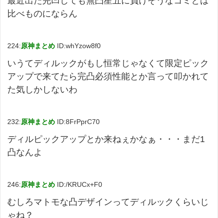
最近出た完凹しても無凸星五に負けそうなゴミとは
比べものにならん
224:
原神まとめ
ID:whYzow8f0
いうてディルックがもし恒常じゃなくて限定ピック
アップで来てたら完凸必須性能とか言って叩かれて
た気しかしないわ
232:
原神まとめ
ID:8FrPprC70
ディルピックアップとか来ねぇかなぁ・・・まだ1
凸なんよ
246:
原神まとめ
ID:/KRUCx+F0
むしろマトモな凸デザインってディルックくらいじ
ゃね？