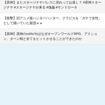
【原神】またスネージナヤパレスに戻れってお達し？ #原神スネー
ジナヤ #スネージナヤが来る #傀儡 #サンドローネ
【衝撃】旧アニメ版ハンターハンター、クラピカを「ガチで女性」
として描いていた疑惑ｗｗ
【原神】原神のmiHoYoはなぜオープンワールドRPG、アクショ
ン、ターン制と全てをヒットさせることができたのか