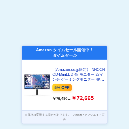
Amazon タイムセール開催中！
タイムセール
【Amazon.co.jp限定】INNOCN
QD-MiniLED 4k モニター 27イ
ンチ ゲーミングモニター 4K＠
160Hz/フルHD＠320Hz切り替
5% OFF
え デュアルモニター ホワイト
0.5ms MPCS 非光沢 広色域 無
￥72,665
￥76,490
→
輝点保証対応 (量子ドッ
ト/HDR1000/HDMI 2.1×2/DP
1.4×2/USBハブ/Type-C
90W/VESA対応/スピーカー)
※価格は変動する場合があります。 | Amazonアソシエイト広
GA27V1M
告