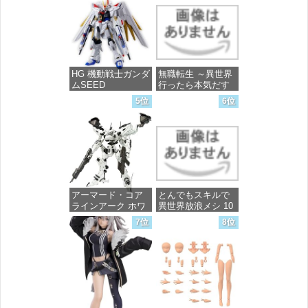
完成品フィギュア
価格：¥13,756
HG 機動戦士ガンダ
無職転生 ～異世界
ムSEED
行ったら本気だす
FREEDOM マイテ
～ 20 (MFコミック
5位
6位
ィーストライクフ
ス フラッパーシ
リーダムガンダム
リーズ)
1/144スケール 色分
け済みプラモデル
価格：¥748
価格：¥4,800
アーマード・コア
とんでもスキルで
ラインアーク ホワ
異世界放浪メシ 10
イト・グリント 全
(ガルドコミックス)
7位
8位
高約160mm 1/72ス
ケール プラモデル
価格：¥726
価格：¥7,367