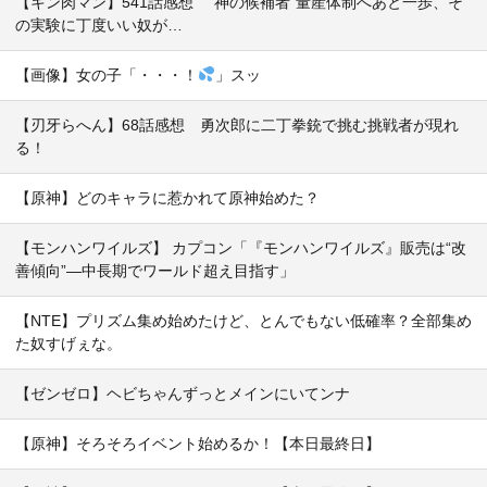
【キン肉マン】541話感想 ”神の候補者”量産体制へあと一歩、そ
の実験に丁度いい奴が…
【画像】女の子「・・・！
」スッ
【刃牙らへん】68話感想 勇次郎に二丁拳銃で挑む挑戦者が現れ
る！
【原神】どのキャラに惹かれて原神始めた？
【モンハンワイルズ】 カプコン「『モンハンワイルズ』販売は“改
善傾向”―中長期でワールド超え目指す」
【NTE】プリズム集め始めたけど、とんでもない低確率？全部集め
た奴すげぇな。
【ゼンゼロ】ヘビちゃんずっとメインにいてンナ
【原神】そろそろイベント始めるか！【本日最終日】