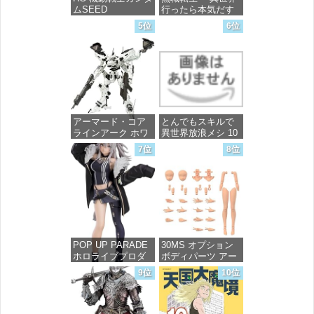
ムSEED
行ったら本気だす
FREEDOM マイテ
～ 20 (MFコミック
5位
6位
ィーストライクフ
ス フラッパーシ
リーダムガンダム
リーズ)
1/144スケール 色分
け済みプラモデル
価格：¥748
価格：¥4,800
アーマード・コア
とんでもスキルで
ラインアーク ホワ
異世界放浪メシ 10
イト・グリント 全
(ガルドコミックス)
7位
8位
高約160mm 1/72ス
ケール プラモデル
価格：¥726
価格：¥7,367
POP UP PARADE
30MS オプション
ホロライブプロダ
ボディパーツ アー
クション 獅白ぼた
ムパーツ&レッグパ
9位
10位
ん ノンスケール プ
ーツ [カラーC] 色
ラスチック製 塗装
分け済みプラモデ
済み完成品フィギ
ル
ュア