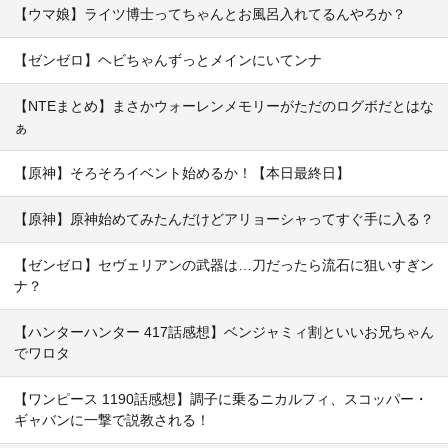
【ウマ娘】ライツ博士ってちゃんとお風呂入れてるんやろか？
【ゼンゼロ】ヘビちゃんずっとメインにいてンナ
【NTEまとめ】まさかウォーレンメモリーがただのログボだとはな
ぁ
【原神】そろそろイベント始めるか！【本日最終日】
【原神】原神始めてみたんだけどアリョーシャってすぐ手に入る？
【ゼンゼロ】セヴェリアンの武器は…刀だったら流石に狙いすぎン
ナ？
【ハンターハンター 417話感想】ベンジャミィ割といいお兄ちゃん
でワロタ
【ワンピース 1190話感想】調子に乗るニカルフィ、スコッパー・
ギャバンに一撃で説教される！