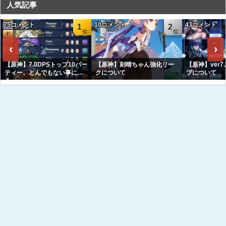
人気記事
75コメント
10コメント
43コメント
1
2
‹
›
【原神】7.0DPSトップ10パー
【原神】刻晴ちゃん強化リー
【原神】ver7
ティー、とんでもない事にな
クについて
プについて
る