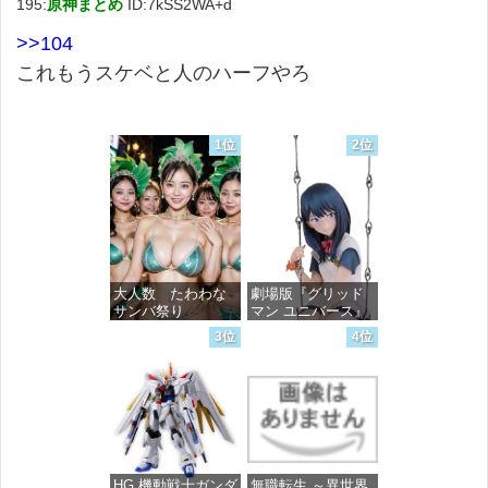
195:
原神まとめ
ID:7kSS2WA+d
>>104
これもうスケベと人のハーフやろ
1位
2位
大人数 たわわな
劇場版『グリッド
サンバ祭り
マン ユニバース』
宝多六花 wall figure
3位
4位
1/7スケール プラス
価格：¥99
チック製 塗装済み
完成品フィギュア
価格：¥13,756
HG 機動戦士ガンダ
無職転生 ～異世界