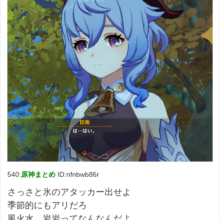
540:
原神まとめ
ID:nfnbwb86r
さっさと氷のアタッカー出せよ
季節的にもアリだろ
風火水…岩岩ってなんなんだよ