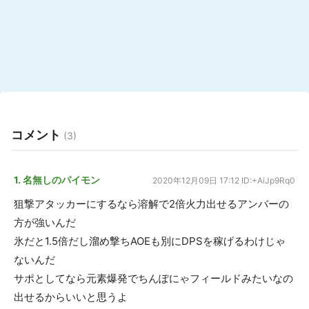
コメント
(3)
1. 名無しのパイモン
2020年12月09日 17:12
ID:+AiJp9Rq0
狙撃アタッカーにするなら溶解で2倍火力出せるアンバーの
方が強いんだ
氷だと1.5倍だし溜め撃ちAOEも別にDPSを稼げるわけじゃ
ないんだ
サポとしてなら元素爆発でちんぽにゃフィールドみたいなの
出せるからいいと思うよ