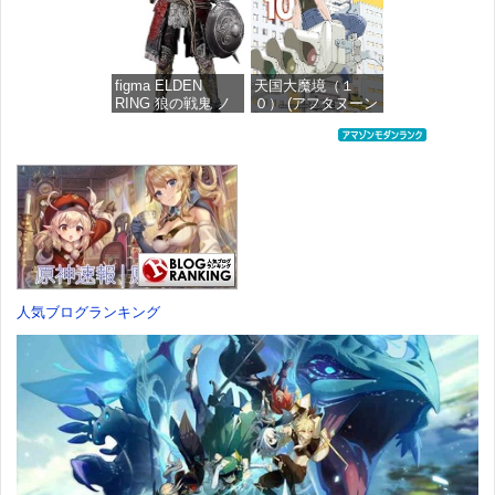
価格：¥1,949
価格：¥4,676
figma ELDEN
天国大魔境（１
RING 狼の戦鬼 ノ
０） (アフタヌーン
ンスケール プラス
コミックス)
チック製 塗装済み
可動フィギュア
価格：¥759
価格：¥13,115
人気ブログランキング