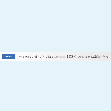
て俺ゆいましたよね？
【原神】みじゅきは2凸からなの？無凸じゃだめ
NEW
16時間前