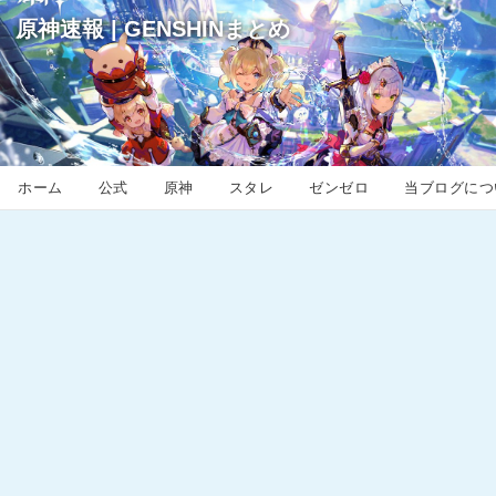
原神速報 | GENSHINまとめ
ホーム
公式
原神
スタレ
ゼンゼロ
当ブログにつ