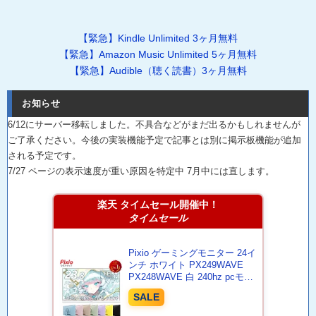
【緊急】Kindle Unlimited 3ヶ月無料
【緊急】Amazon Music Unlimited 5ヶ月無料
【緊急】Audible（聴く読書）3ヶ月無料
お知らせ
6/12にサーバー移転しました。不具合などがまだ出るかもしれませんが
ご了承ください。今後の実装機能予定で記事とは別に掲示板機能が追加
される予定です。
7/27 ページの表示速度が重い原因を特定中 7月中には直します。
楽天 タイムセール開催中！
タイムセール
Pixio ゲーミングモニター 24イ
ンチ ホワイト PX249WAVE
PX248WAVE 白 240hz pcモニ
ター 120Hz 144Hz 165Hz 対応
SALE
モニター ピンク ブルー ベージ
ュ フルHD IPS HDR ノングレ