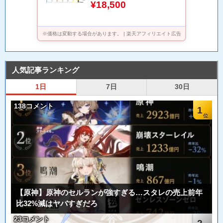
¥18,500
ア スピーカー内蔵 VESA 23.8
インチ 液晶 ディスプレイ ピク
シオ 公式 【最大5年保証】
※価格は変動する場合があります。 | 楽天アフィリエイト広告
人気記事ランキング
1日
7日
30日
138コメント
1
【原神】原神のセルランが強すぎる…スタレの売上前年
比32%減はヤバすぎだろ
23コメント