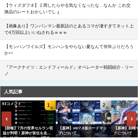
【ウィズダフネ】２周したらやる気なくなったな…なんか これ交
換品のレートおかしいでしょ
【画像あり】ワンパンマン最新話のとあるコマが凄すぎてネット上
で4万回以上いいねされるｗｗｗ
【モンハンワイルズ】モンハンをやらない夏なんて何年ぶりだろう
か
『アークナイツ：エンドフィールド』オペレーター戦闘紹介 - リー
ノ
人気記事
93コメント
43コメント
10コメント
1
2
‹
›
【朗報】7月の世界セルラン収
【原神】ver7.X仮ロードマッ
【原神】刻晴
益が判明！原神が首位を走
プについて
クについて