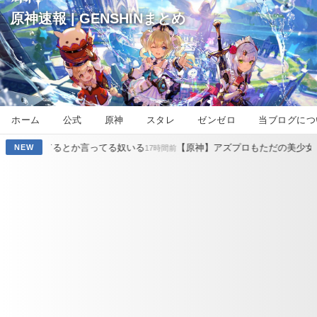
原神速報 | GENSHINまとめ
ホーム
公式
原神
スタレ
ゼンゼロ
当ブログにつ
言ってる奴いる
【原神】アズプロもただの美少女動物園じゃ原神超え
NEW
17時間前