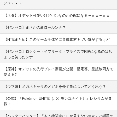
どさ・・・
【ネタ】オデット可愛いけど〇〇なのが心配になるｗｗｗｗｗｗ
【ゼンゼロ】まさかの新ロールンナ？
【NTEまとめ】このゲーム全体的に育成素材キツい気がするけど
【ゼンゼロ】ロクシー・イフリータ・プライスでRIPになるのはち
ょっと笑ったンナ
【原神】オデットの先行プレイ動画が公開！星電導、星拡散両方で
使える⁉
【ウマ娘】メガネキャラのメガネを外す事についてどう思う？
【公式】『Pokémon UNITE（ポケモンユナイト）』レシラムが参
戦！
【ハンターハンター】「もう機関車にしか見えないｗｗ」と話題の