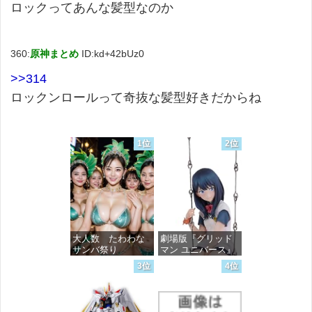
ロックってあんな髪型なのか
360:
原神まとめ
ID:kd+42bUz0
>>314
ロックンロールって奇抜な髪型好きだからね
1位
2位
大人数 たわわな
劇場版『グリッド
サンバ祭り
マン ユニバース』
宝多六花 wall figure
3位
4位
1/7スケール プラス
価格：¥99
チック製 塗装済み
完成品フィギュア