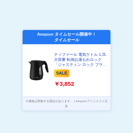
Amazon タイムセール開催中！
タイムセール
ティファール 電気ケトル 1.2L
大容量 転倒お湯もれロック
「ジャスティン ロック ブラッ
ク」 省スチーム設計
SALE
KO5908JPA
￥3,852
※価格は変動する場合があります。 | Amazonアソシエイト広
告