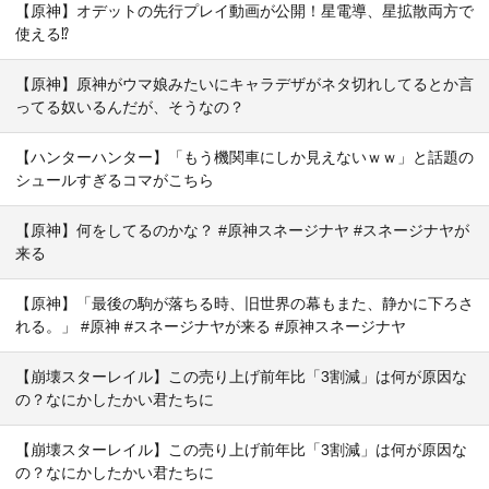
【原神】オデットの先行プレイ動画が公開！星電導、星拡散両方で
使える⁉
【原神】原神がウマ娘みたいにキャラデザがネタ切れしてるとか言
ってる奴いるんだが、そうなの？
【ハンターハンター】「もう機関車にしか見えないｗｗ」と話題の
シュールすぎるコマがこちら
【原神】何をしてるのかな？ #原神スネージナヤ #スネージナヤが
来る
【原神】「最後の駒が落ちる時、旧世界の幕もまた、静かに下ろさ
れる。」 #原神 #スネージナヤが来る #原神スネージナヤ
【崩壊スターレイル】この売り上げ前年比「3割減」は何が原因な
の？なにかしたかい君たちに
【崩壊スターレイル】この売り上げ前年比「3割減」は何が原因な
の？なにかしたかい君たちに