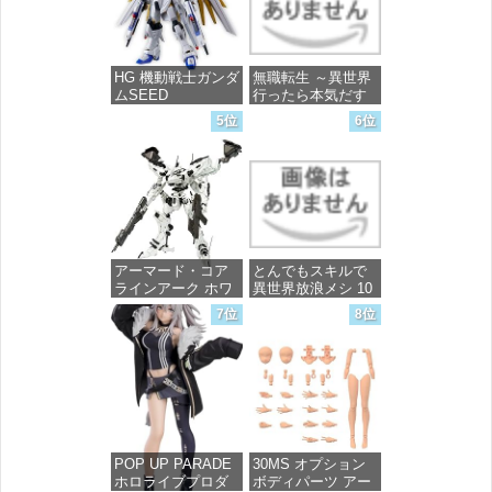
価格：¥13,756
HG 機動戦士ガンダ
無職転生 ～異世界
ムSEED
行ったら本気だす
FREEDOM マイテ
～ 20 (MFコミック
5位
6位
ィーストライクフ
ス フラッパーシ
リーダムガンダム
リーズ)
1/144スケール 色分
け済みプラモデル
価格：¥748
価格：¥4,800
アーマード・コア
とんでもスキルで
ラインアーク ホワ
異世界放浪メシ 10
イト・グリント 全
(ガルドコミックス)
7位
8位
高約160mm 1/72ス
ケール プラモデル
価格：¥726
価格：¥7,367
POP UP PARADE
30MS オプション
ホロライブプロダ
ボディパーツ アー