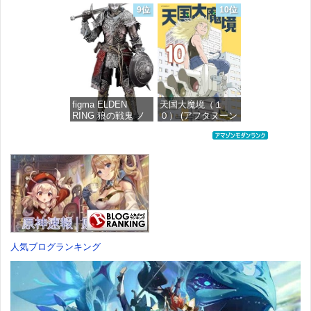
クション 獅白ぼた
ムパーツ&レッグパ
9位
10位
ん ノンスケール プ
ーツ [カラーC] 色
ラスチック製 塗装
分け済みプラモデ
済み完成品フィギ
ル
ュア
価格：¥1,949
価格：¥4,676
figma ELDEN
天国大魔境（１
RING 狼の戦鬼 ノ
０） (アフタヌーン
ンスケール プラス
コミックス)
チック製 塗装済み
可動フィギュア
価格：¥759
価格：¥13,115
人気ブログランキング