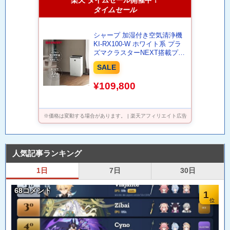
楽天 タイムセール開催中！
タイムセール
シャープ 加湿付き空気清浄機
KI-RX100-W ホワイト系 プラ
ズマクラスターNEXT搭載プレ
ミアムモデル 空気清浄~46畳 /
SALE
加湿~28畳 KI-PX100 の後継
KI-SX100 と同等
¥109,800
※価格は変動する場合があります。 | 楽天アフィリエイト広告
人気記事ランキング
1日
7日
30日
68コメント
1