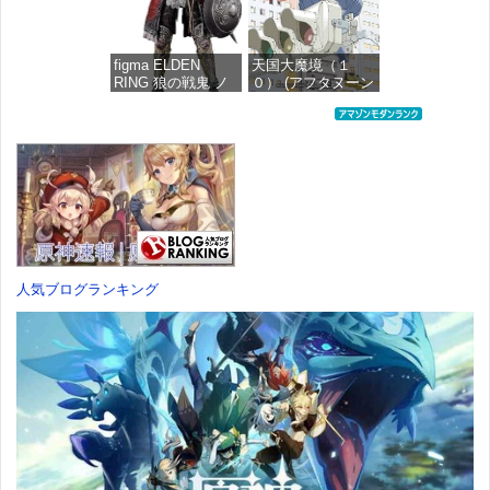
価格：¥4,676
figma ELDEN
天国大魔境（１
RING 狼の戦鬼 ノ
０） (アフタヌーン
ンスケール プラス
コミックス)
チック製 塗装済み
可動フィギュア
価格：¥759
価格：¥13,115
人気ブログランキング