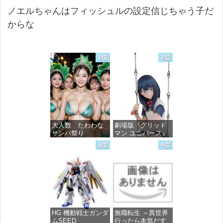
ノエルちゃんはフィッシュルの設定信じちゃう子だ
からな
1位
2位
大人数 たわわな
劇場版『グリッド
サンバ祭り
マン ユニバース』
宝多六花 wall figure
3位
4位
1/7スケール プラス
価格：¥99
チック製 塗装済み
完成品フィギュア
価格：¥13,756
HG 機動戦士ガンダ
無職転生 ～異世界
ムSEED
行ったら本気だす