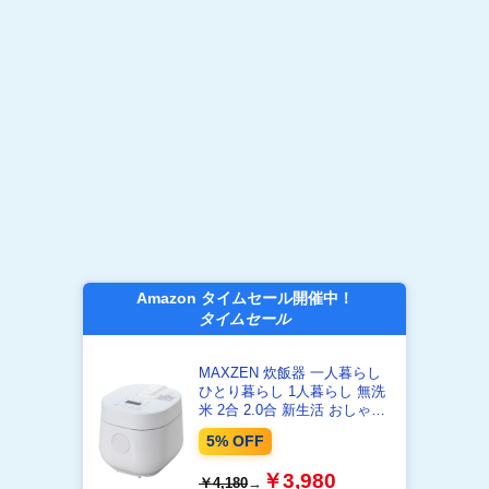
Amazon タイムセール開催中！
タイムセール
MAXZEN 炊飯器 一人暮らし
ひとり暮らし 1人暮らし 無洗
米 2合 2.0合 新生活 おしゃれ
二人暮らし 2人暮らし 早炊き
5% OFF
ミニライスクッカー フッ素内
釜 保温 予約 少量炊き 玄米 二
￥3,980
￥4,180
→
合炊き ミニ キッチン家電 炊飯