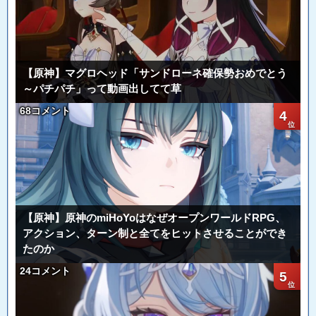
【原神】マグロヘッド「サンドローネ確保勢おめでとう
～パチパチ」って動画出してて草
68コメント
4
【原神】原神のmiHoYoはなぜオープンワールドRPG、
アクション、ターン制と全てをヒットさせることができ
たのか
24コメント
5