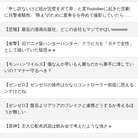
「申し訳ないけど絵が完璧すぎて草」と某Youtuberに起きた悲劇
に目撃者騒然、”映え”のために愛車をを停めて撮影していたら……
【悲報】最近の漫画出版社、どこの会社もマジでやばいwwwww
【衝撃】旧アニメ版ハンターハンター、クラピカを「ガチで女性」
として描いていた疑惑ｗｗ
【モンハンワイルズ】傷なんか早いもん勝ちだから勝手に壊してい
いの？マナー守るべき？
【ゼンゼロ】ゼンゼロの操作はかなりコントローラー前提に思える
ンナけどね
【ゼンゼロ】盤岳よりアリアのブレイクと連携どうするか考えるほ
うが難しい
【原神】主人公配布武器は飲み会で考えたような強さｗ