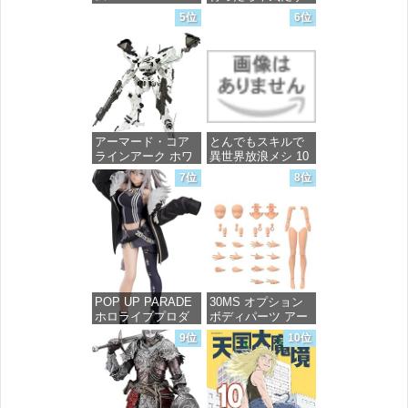
FREEDOM マイテ
～ 20 (MFコミック
5位
6位
ィーストライクフ
ス フラッパーシ
リーダムガンダム
リーズ)
1/144スケール 色分
け済みプラモデル
価格：¥748
価格：¥4,800
アーマード・コア
とんでもスキルで
ラインアーク ホワ
異世界放浪メシ 10
イト・グリント 全
(ガルドコミックス)
7位
8位
高約160mm 1/72ス
ケール プラモデル
価格：¥726
価格：¥7,367
POP UP PARADE
30MS オプション
ホロライブプロダ
ボディパーツ アー
クション 獅白ぼた
ムパーツ&レッグパ
9位
10位
ん ノンスケール プ
ーツ [カラーC] 色
ラスチック製 塗装
分け済みプラモデ
済み完成品フィギ
ル
ュア
価格：¥1,949