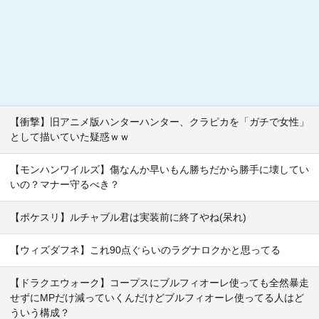
【衝撃】旧アニメ版ハンターハンター、クラピカを「ガチで女性」
として描いていた疑惑ｗｗ
【モンハンワイルズ】傷なんか早いもん勝ちだから勝手に壊してい
いの？マナー守るべき？
【ポケスリ】ルチャブル君は実装前に終了やね(呆れ)
【ウィズダフネ】これ90点ぐらいのラグナロクかと思ってる
【ドラクエウォーク】コープスにブルフィオーレ使っても全然暴走
せずにMPだけ減っていくんだけどブルフィオーレ使ってる人はど
ういう構成？