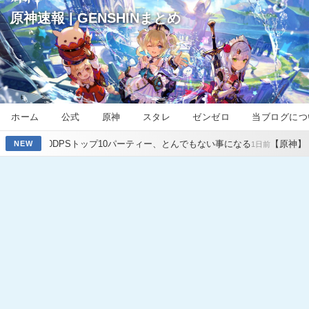
原神速報 | GENSHINまとめ
ホーム
公式
原神
スタレ
ゼンゼロ
当ブログにつ
Sトップ10パーティー、とんでもない事になる
【原神】原神のmiHoYoは
NEW
1日前