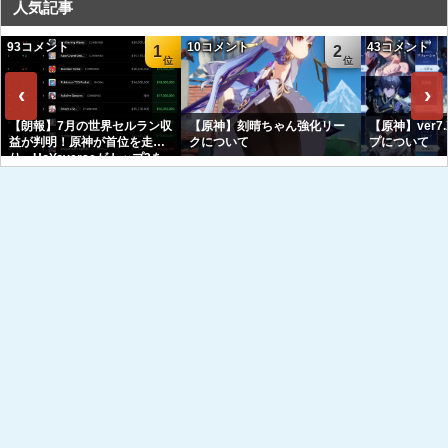
人気記事
93コメント
10コメント
43コメント
1
2
‹
›
【朗報】7月の世界セルラン収
【原神】刻晴ちゃん強化リー
【原神】ver7
益が判明！原神が首位を走
クについて
プについて
り、HoYoverseがトップ3を
独占へｗｗｗｗｗｗ