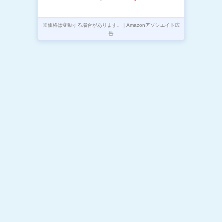
ジャー ホワイト 白 RC-MX201
マクスゼン
※価格は変動する場合があります。 | Amazonアソシエイト広
告