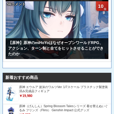
56コメント
10
【原神】原神のmiHoYoはなぜオープンワールドRPG、
アクション、ターン制と全てをヒットさせることができ
たのか
新着おすすめ商品
原神 エウルア 波沫のワルツVer. 1/7スケール プラスチック製塗装
済み完成品フィギュア
￥19,980
原神（げんしん）Spring Blossom Talesシリーズ 着せ替えぬいぐ
るみ フリンズ（Flins） Genshin Impact 公式グッズ