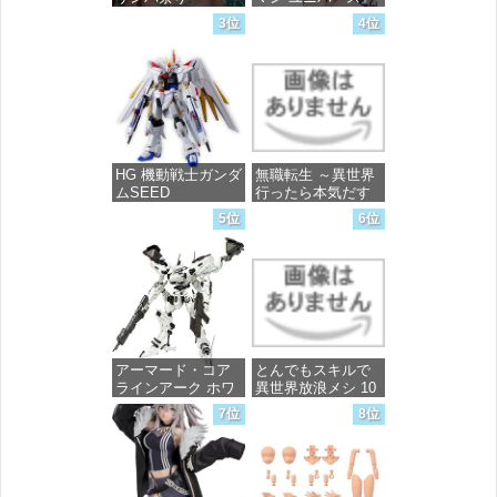
宝多六花 wall figure
3位
4位
1/7スケール プラス
価格：¥99
チック製 塗装済み
完成品フィギュア
価格：¥13,756
HG 機動戦士ガンダ
無職転生 ～異世界
ムSEED
行ったら本気だす
FREEDOM マイテ
～ 20 (MFコミック
5位
6位
ィーストライクフ
ス フラッパーシ
リーダムガンダム
リーズ)
1/144スケール 色分
け済みプラモデル
価格：¥748
価格：¥4,800
アーマード・コア
とんでもスキルで
ラインアーク ホワ
異世界放浪メシ 10
イト・グリント 全
(ガルドコミックス)
7位
8位
高約160mm 1/72ス
ケール プラモデル
価格：¥726
価格：¥7,367