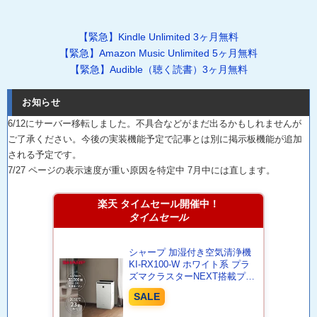
【緊急】Kindle Unlimited 3ヶ月無料
【緊急】Amazon Music Unlimited 5ヶ月無料
【緊急】Audible（聴く読書）3ヶ月無料
お知らせ
6/12にサーバー移転しました。不具合などがまだ出るかもしれませんが
ご了承ください。今後の実装機能予定で記事とは別に掲示板機能が追加
される予定です。
7/27 ページの表示速度が重い原因を特定中 7月中には直します。
楽天 タイムセール開催中！
タイムセール
シャープ 加湿付き空気清浄機
KI-RX100-W ホワイト系 プラ
ズマクラスターNEXT搭載プレ
ミアムモデル 空気清浄~46畳 /
SALE
加湿~28畳 KI-PX100 の後継
KI-SX100 と同等