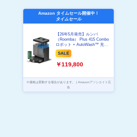
Amazon タイムセール開催中！
タイムセール
【26年5月発売】ルンバ
（Roomba） Plus 415 Combo
ロボット + AutoWash™ 充電
ステーション アイロボット
SALE
（iRobot）【水拭き両用/薄型
小型/パワフル吸引力20,000Pa/
￥119,800
隅まで届く清掃/全自動ステー
ション/自動ゴミ収集/モップ洗
浄・乾燥/マッピング/可動式ブ
ラシ・モップパッド/アプリ操
※価格は変動する場合があります。 | Amazonアソシエイト広
作/Amazon.co.jp限
告
定/G285060】