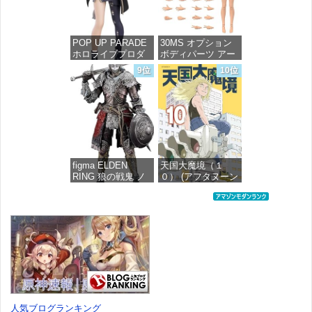
POP UP PARADE
30MS オプション
ホロライブプロダ
ボディパーツ アー
クション 獅白ぼた
ムパーツ&レッグパ
9位
10位
ん ノンスケール プ
ーツ [カラーC] 色
ラスチック製 塗装
分け済みプラモデ
済み完成品フィギ
ル
ュア
価格：¥1,949
価格：¥4,676
figma ELDEN
天国大魔境（１
RING 狼の戦鬼 ノ
０） (アフタヌーン
ンスケール プラス
コミックス)
チック製 塗装済み
可動フィギュア
価格：¥759
価格：¥13,115
人気ブログランキング