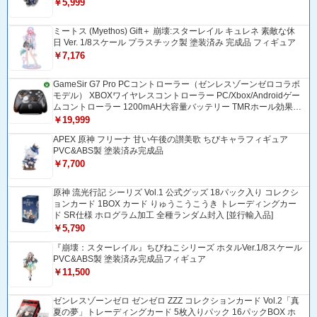
￥5,999
ミートス (Myethos) Gift＋ 崩壊:スターレイル キュレネ 素敵な休
日 Ver. 1/8スケール プラスチック製 塗装済み 完成品 フィギュア
￥7,176
GameSir G7 Pro PCコントローラー（ゼンレスゾーンゼロコラボ
モデル） XBOXワイヤレスコントローラー PC/Xbox/Androidゲー
ムコントローラー 1200mAH大容量バッテリー TMRホール効果ス
ティック 1000Hzポーリングレート ZZZコントローラー 追加ボタ
￥19,999
ン＆トリガー/グリップ振動モーター搭載 トリガーストップ＆背
APEX 原神 フリーナ 甘い午後の讃美歌 ちびキャラフィギュア
面ボタンロック付きゲームパッド 光学式マイクロスイッチABXY
PVC&ABS製 塗装済み完成品
ボダン Bluetooth/USBトングル/有線接続 ドリフト防止
￥7,700
原神 流光行記 シーリズ Vol.1 公式グッズ 18パック入り コレクシ
ョンカード 1BOX カード りゅうこうこうき トレーディングカー
ド SR仕様 ホログラム加工 全種ランダム封入 [並行輸入品]
￥5,790
『崩壊：スターレイル』ちびねこシリーズ ホタルVer.1/8スケール
PVC&ABS製 塗装済み完成品フィギュア
￥11,500
ゼンレスゾーンゼロ ゼンゼロ ZZZ コレクションカード Vol.2「真
夏の夢」トレーディングカード 5枚入りパック 16パックBOX ホ