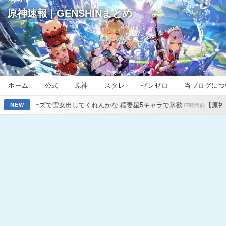
原神速報 | GENSHINまとめ
ホーム
公式
原神
スタレ
ゼンゼロ
当ブログにつ
出してくれんかな 稲妻星5キャラで氷欲
【原神】サンド八重七七オデ
NEW
17時間前