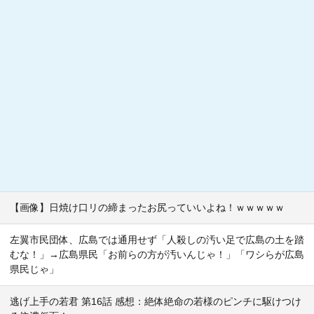
【画像】日焼け口リの締まったお尻っていいよね！ｗｗｗｗｗ
左翼市民団体、広島では通用せず「人殺しの汚い足で広島の土を踏
むな！」→広島県民「お前らの方が汚いんじゃ！」「ワシらが広島
県民じゃ」
逃げ上手の若君 第16話 感想：絶体絶命の若様のピンチに駆けつけ