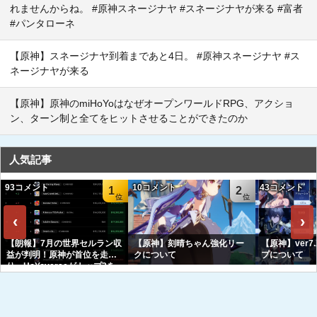
れませんからね。 #原神スネージナヤ #スネージナヤが来る #富者
#パンタローネ
【原神】スネージナヤ到着まであと4日。 #原神スネージナヤ #ス
ネージナヤが来る
【原神】原神のmiHoYoはなぜオープンワールドRPG、アクショ
ン、ターン制と全てをヒットさせることができたのか
人気記事
93コメント
10コメント
43コメント
1
2
‹
›
【朗報】7月の世界セルラン収
【原神】刻晴ちゃん強化リー
【原神】ver7
益が判明！原神が首位を走
クについて
プについて
り、HoYoverseがトップ3を
独占へｗｗｗｗｗｗ