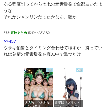
ある程度削ってから七七の元素爆発で全部届いたよ
うな
それかシャンリンだったかなあ、確か
573:
原神まとめ
ID:DboA8VIS0
>>457
ウサギ伯爵とタイミング合わせて壊すか、持ってい
れば刻晴の元素爆発を真ん中で撃つだけ
1位
2位
大人数 たわわな
劇場版『グリッド
サンバ祭り
マン ユニバース』