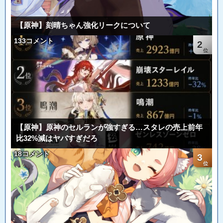
【原神】刻晴ちゃん強化リークについて
133コメント
2
【原神】原神のセルランが強すぎる…スタレの売上前年
比32%減はヤバすぎだろ
18コメント
3