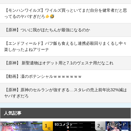
【モンハンワイルズ】ワイルズ買っといてまだ自分を健常者だと思
ってるのヤバすぎだろ
【原神】ついに我がほたちんが最強になるのか
【エンドフィールド】バフ飯も食えるし連携必殺回りまくるし中々
楽しかったよねアリーナ
【原神】 新聖遺物はオデット用と7.1のヴェスナ用だなこれ
【動画】凜のポテンシャルｗｗｗｗｗｗｗ
【原神】原神のセルランが強すぎる…スタレの売上前年比32%減は
ヤバすぎだろ
人気記事
78コメント
93コメント
43コメント
1
2