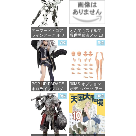
1/144スケール 色分
け済みプラモデル
価格：¥748
価格：¥4,800
アーマード・コア
とんでもスキルで
ラインアーク ホワ
異世界放浪メシ 10
イト・グリント 全
(ガルドコミックス)
7位
8位
高約160mm 1/72ス
ケール プラモデル
価格：¥726
価格：¥7,367
POP UP PARADE
30MS オプション
ホロライブプロダ
ボディパーツ アー
クション 獅白ぼた
ムパーツ&レッグパ
9位
10位
ん ノンスケール プ
ーツ [カラーC] 色
ラスチック製 塗装
分け済みプラモデ
済み完成品フィギ
ル
ュア
価格：¥1,949
価格：¥4,676