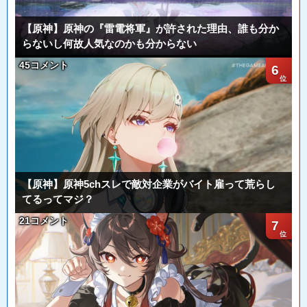
【原神】原神の『雷電将軍』が許された理由、誰も分か
らないし何故人気なのかも分からない
45コメント
6
【原神】原神5chスレで敵対企業がバイト雇って荒らし
てるってマジ？
21コメント
7