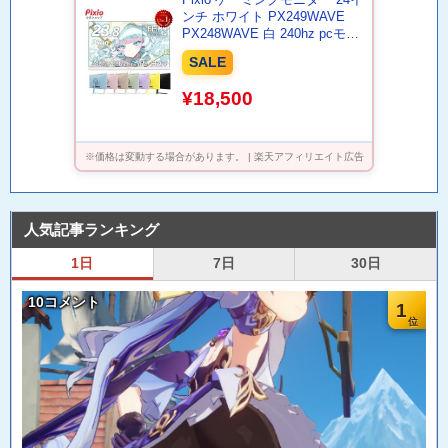
ンチ ホワイト PX249WAVE
PX248WAVE 白 240hz pcモニ
ター 120Hz 144Hz 165Hz 対応
SALE
モニター ピンク ブルー ベージ
ュ フルHD IPS HDR ノングレ
¥18,500
ア スピーカー内蔵 VESA 23.8
インチ 液晶 ディスプレイ ピク
シオ 公式 【最大5年保証】
※価格は変動する場合があります。 | 楽天アフィリエイト広告
人気記事ランキング
1日
7日
30日
10コメント
1