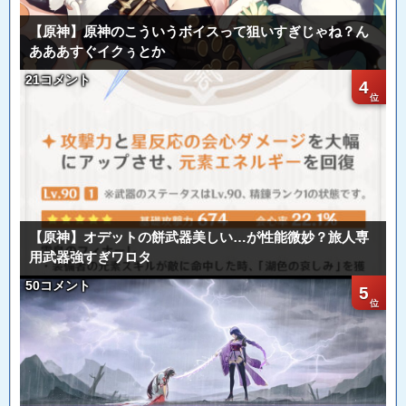
【原神】原神のこういうボイスって狙いすぎじゃね？ん
あああすぐイクぅとか
21コメント
4
【原神】オデットの餅武器美しい…が性能微妙？旅人専
用武器強すぎワロタ
50コメント
5