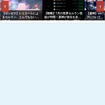
‹
›
【ゼンゼロ】レミエールによ
【朗報】7月の世界セルラン収
【原神】ver7
るセルラン、とんでもない事
益が判明！原神が首位を走
プについて
になる
り、HoYoverseがトップ3を
独占へｗｗｗｗｗｗ