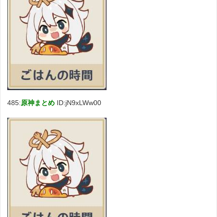
485:
原神まとめ
ID:jN9xLWw00