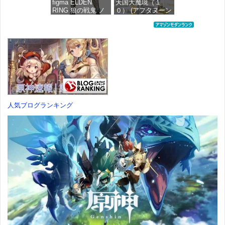
figma ELDEN
天国大魔境（１
RING 狼の戦鬼 ノ
０） (アフタヌーン
ンスケール プラス
コミックス)
チック製 塗装済み
可動フィギュア
価格：¥759
価格：¥13,115
人気ブログランキング