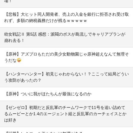
場！
【悲報】大ヒット同人開発者、売上の入金を銀行に拒否され受け取
れず、多額の納税義務だけが残るｗｗｗｗｗ
幼女戦記Ⅱ 第5話 感想：派閥のボスが島流しでキャリアプランが
崩れ去る！
【原神】アズプロもただの美少女動物園じゃ原神超えなんて無理そ
うだな
【ハンターハンター】初見じゃわからない！？ここって結局どうい
う攻防があったの？
【原神】ついに我がほたちんが最強になるのか
【ゼンゼロ】初期だと反乱軍のチームワークで11号を追い詰めて
るムービーとか1.4のエージェント組と反乱軍のカーチェイスとか
は好き