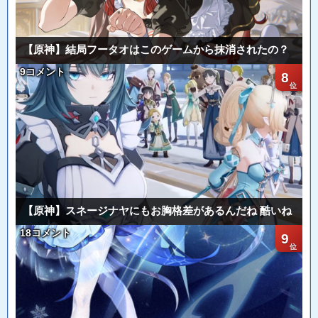
【原神】結局フータオはこのゲームから抹消されたの？
9コメント
8
【原神】スネージナヤにもお胸格差があるんだね 酷いね
18コメント
9