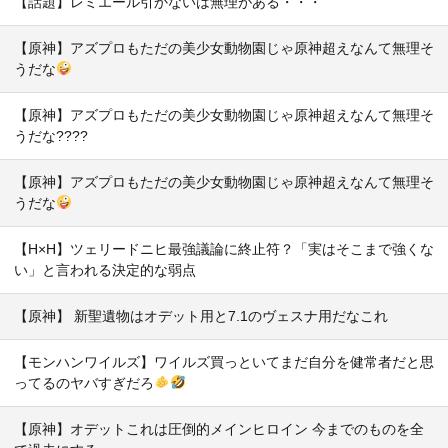
【話題】レミエール引かないは無理がある・・・
【原神】アズプロもただの美少女動物園じゃ原神超えなんて無理そ
うだな
【原神】アズプロもただの美少女動物園じゃ原神超えなんて無理そ
うだな????
【原神】アズプロもただの美少女動物園じゃ原神超えなんて無理そ
うだな
【H×H】ツェリードニヒ最強議論に終止符？「実はそこまで強くな
い」と言われる決定的な弱点
【原神】 新聖遺物はオデット用と7.1のヴェスナ用だなこれ
【モンハンワイルズ】ワイルズ買っといてまだ自分を健常者だと思
ってるのヤバすぎだろ
【原神】オデットこれは圧倒的メインヒロイン 今までのものを全