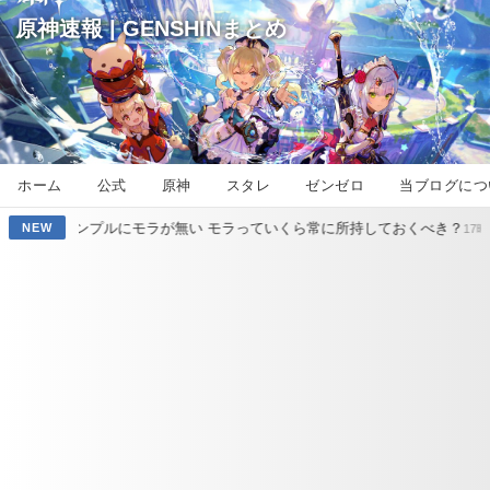
原神速報 | GENSHINまとめ
ホーム
公式
原神
スタレ
ゼンゼロ
当ブログにつ
モラが無い モラっていくら常に所持しておくべき？
【原神】スネージ
NEW
17時間前