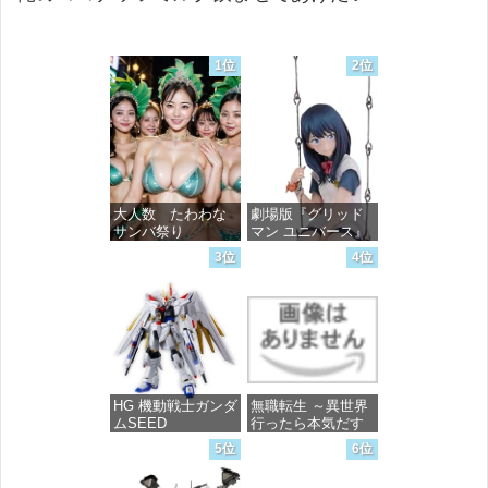
1位
2位
大人数 たわわな
劇場版『グリッド
サンバ祭り
マン ユニバース』
宝多六花 wall figure
3位
4位
1/7スケール プラス
価格：¥99
チック製 塗装済み
完成品フィギュア
価格：¥13,756
HG 機動戦士ガンダ
無職転生 ～異世界
ムSEED
行ったら本気だす
FREEDOM マイテ
～ 20 (MFコミック
5位
6位
ィーストライクフ
ス フラッパーシ
リーダムガンダム
リーズ)