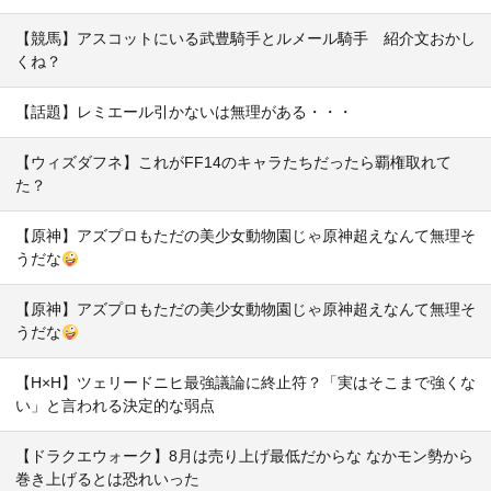
【競馬】アスコットにいる武豊騎手とルメール騎手 紹介文おかし
くね？
【話題】レミエール引かないは無理がある・・・
【ウィズダフネ】これがFF14のキャラたちだったら覇権取れて
た？
【原神】アズプロもただの美少女動物園じゃ原神超えなんて無理そ
うだな
【原神】アズプロもただの美少女動物園じゃ原神超えなんて無理そ
うだな
【H×H】ツェリードニヒ最強議論に終止符？「実はそこまで強くな
い」と言われる決定的な弱点
【ドラクエウォーク】8月は売り上げ最低だからな なかモン勢から
巻き上げるとは恐れいった