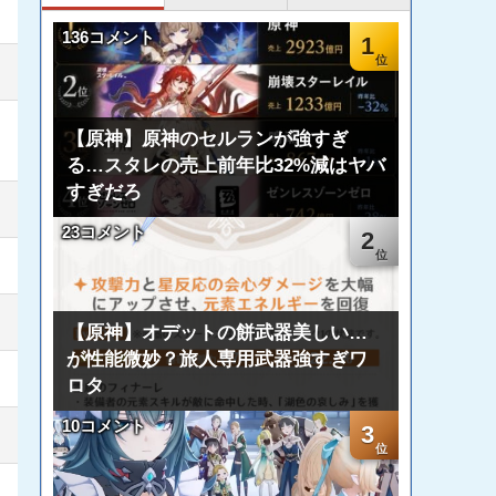
136コメント
1
【原神】原神のセルランが強すぎ
る…スタレの売上前年比32%減はヤバ
すぎだろ
23コメント
2
【原神】オデットの餅武器美しい…
が性能微妙？旅人専用武器強すぎワ
ロタ
10コメント
3