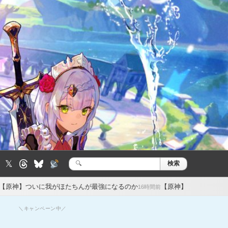
𝕏
検索
検
索:
ほたちんが最強になるのか
【原神】 新聖遺物はオデット用と7.1のヴ
16時間前
＼キャンペーン中／