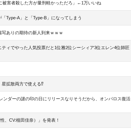
に被害者殺した方が量刑軽かっただろ」←1万いいね
ype-A」と「Type-B」になってしまう
描写ありの期待の新人到来ｗｗｗ
ティでやった人気投票だと1位雅2位シーシィア3位エレン4位師匠
、星拡散両方で使える⁉
カレンダーの謎の印の日にリリースなりそうだから、オンパロス復活
性、CV:植田佳奈）」を発表！