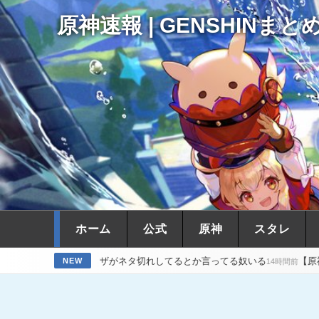
原神速報 | GENSHINまと
ホーム
公式
原神
スタレ
ラデザがネタ切れしてるとか言ってる奴いる
【原神】アズプロもただ
NEW
14時間前