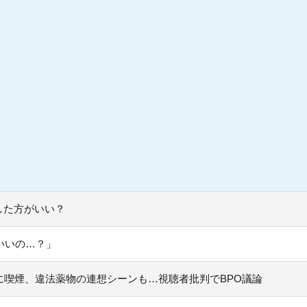
した方がいい？
いいの…？」
喫煙、違法薬物の連想シーンも…視聴者批判でBPO議論