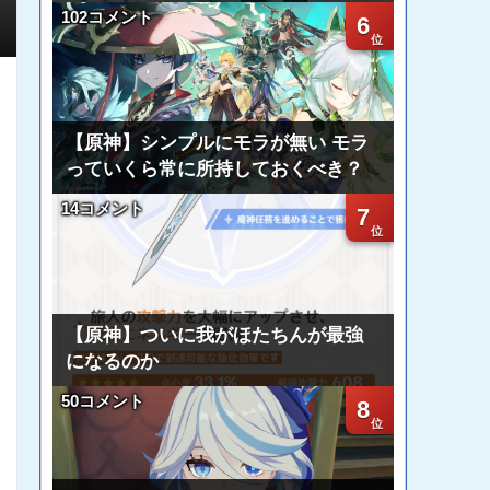
102コメント
6
【原神】シンプルにモラが無い モラ
っていくら常に所持しておくべき？
14コメント
7
【原神】ついに我がほたちんが最強
になるのか
50コメント
8