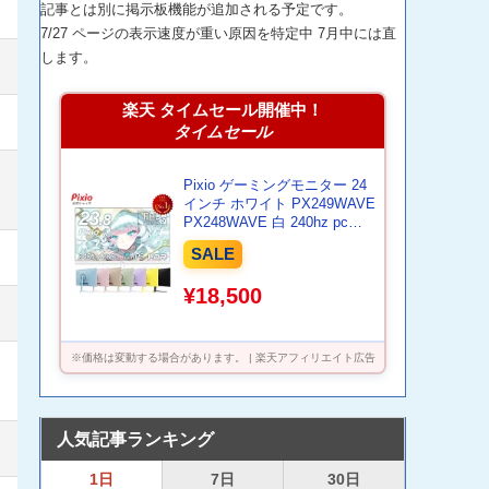
記事とは別に掲示板機能が追加される予定です。
7/27 ページの表示速度が重い原因を特定中 7月中には直
します。
楽天 タイムセール開催中！
タイムセール
Pixio ゲーミングモニター 24
インチ ホワイト PX249WAVE
PX248WAVE 白 240hz pcモ
ニター 120Hz 144Hz 165Hz
SALE
対応 モニター ピンク ブルー
ベージュ フルHD IPS HDR ノ
¥18,500
ングレア スピーカー内蔵
VESA 23.8インチ 液晶 ディ
スプレイ ピクシオ 公式 【最
大5年保証】
※価格は変動する場合があります。 | 楽天アフィリエイト広告
人気記事ランキング
1日
7日
30日