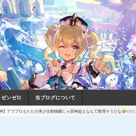
め
ゼンゼロ
当ブログについて
の美少女動物園じゃ原神超えなんて無理そうだな
【原神】ついに我が
15時間前