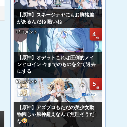
【原神】スネージナヤにもお胸格差
があるんだね 酷いね
13コメント
4
【原神】オデットこれは圧倒的メイ
ンヒロイン 今までのものを全て過去
にする
51コメント
5
【原神】アズプロもただの美少女動
物園じゃ原神超えなんて無理そうだ
な