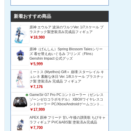
新着おすすめ商品
原神 エウルア 波沫のワルツVer. 1/7スケール プ
ラスチック製塗装済み完成品フィギュア
￥18,980
原神（げんしん）Spring Blossom Talesシリー
ズ 着せ替えぬいぐるみ フリンズ（Flins）
Genshin Impact 公式グッズ
￥5,999
ミートス (Myethos) Gift＋ 崩壊:スターレイル キ
ュレネ 素敵な休日 Ver. 1/8スケール プラスチッ
ク製 塗装済み 完成品 フィギュア
￥7,176
GameSir G7 Pro PCコントローラー（ゼンレス
ゾーンゼロコラボモデル） XBOXワイヤレスコ
ントローラー PC/Xbox/Androidゲームコントロ
ーラー 1200mAH大容量バッテリー TMRホール
￥17,999
効果スティック 1000Hzポーリングレート ZZZ
APEX 原神 フリーナ 甘い午後の讃美歌 ちびキャ
コントローラー 追加ボタン＆トリガー/グリップ
ラフィギュア PVC&ABS製 塗装済み完成品
振動モーター搭載 トリガーストップ＆背面ボタ
ンロック付きゲームパッド 光学式マイクロスイ
￥7,700