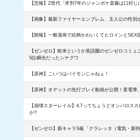
【悲報】Z世代「求刑7年のジャンポケ斎藤は口封じ
【画像】最新ファイヤーエンブレム、主人公の性別が「T
【朗報】一般漫画で絵柄かわいくてヒロインとSEX
【ゼンゼロ】欧米というか英語圏のゼンゼロコミュニ
5位瞬光だったンナグワ
【原神】こいつはパイモンじゃねぇ！
【原神】オデットの先行プレイ動画が公開！星電導
【崩壊スターレイル】4.7ってちょうどオンパロス
か?
【ゼンゼロ】新キャラS級「クラレッタ（電気・新特