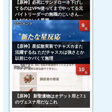
【原神】必死にサンドローネ下げし
てるのはVPN使ってまでやってる元
バイトリーダーの無職のじいさん一
人だけという風潮
27コメント
9
【原神】星拡散実装でチャスカまた
活躍するね ただチャスカは強さとか
以前にケバくて無理
7コメント
10
【原神】 新聖遺物はオデット用と7.1
のヴェスナ用だなこれ