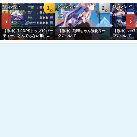
75コメント
10コメント
43コメント
1
2
‹
›
【原神】7.0DPSトップ10パー
【原神】刻晴ちゃん強化リー
【原神】ver7
ティー、とんでもない事にな
クについて
プについて
る