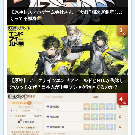
【原神】スマホゲーム会社さん、”サ終”相次ぎ倒産しま
くってる模様
89コメント
3
【原神】 アークナイツエンドフィールドとNTEが失速し
たのってなぜ？日本人が中華ソシャゲ飽きてるのか？
8コメント
4