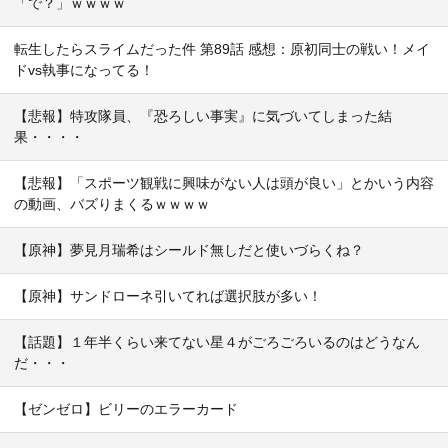
「で？」ｗｗｗｗ
転生したらスライムだった件 第89話 感想：原初同士の戦い！メイ
ドvs執事になってる！
【悲報】特攻隊員、『恐ろしい事実』に気づいてしまった結
果・・・・
【悲報】「スポーツ観戦に興味がない人は頭が良い」とかいう内容
の動画、バズりまくるｗｗｗｗ
【原神】夢見月瑞希はシールド無しだと使いづらくね？
【原神】サンドローネ引いてれば選択肢が多い！
【話題】１年半くらい来てない星４がごろごろいるのはどうなん
だ・・・
【ゼンゼロ】ビリーのエラーカード