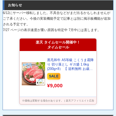
お知らせ
6/12にサーバー移転しました。不具合などがまだ出るかもしれませんが
ご了承ください。今後の実装機能予定で記事とは別に掲示板機能が追加
される予定です。
7/27 ページの表示速度が重い原因を特定中 7月中には直します。
楽天 タイムセール開催中！
タイムセール
黒毛和牛 A5等級 こくうま霜降
り 切り落とし ギガ盛 1.6kg
(200g×8） 【 送料無料 お歳暮
肉 牛肉 お肉 ギフト 内祝い す
SALE
き焼き 和牛 しゃぶしゃぶ お取
り寄せグルメ 食べ物 カルビ 切
¥9,000
落し 国産 贈り物 お中元 御歳
暮 大容量】
※価格は変動する場合があります。 | 楽天アフィリエイト広告