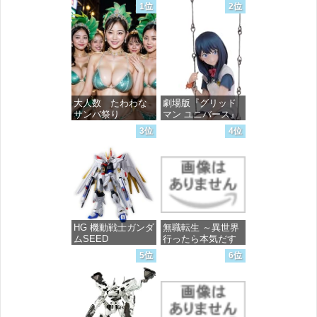
1位
2位
大人数 たわわな
劇場版『グリッド
サンバ祭り
マン ユニバース』
宝多六花 wall figure
3位
4位
1/7スケール プラス
価格：¥99
チック製 塗装済み
完成品フィギュア
価格：¥13,756
HG 機動戦士ガンダ
無職転生 ～異世界
ムSEED
行ったら本気だす
FREEDOM マイテ
～ 20 (MFコミック
5位
6位
ィーストライクフ
ス フラッパーシ
リーダムガンダム
リーズ)
1/144スケール 色分
け済みプラモデル
価格：¥748