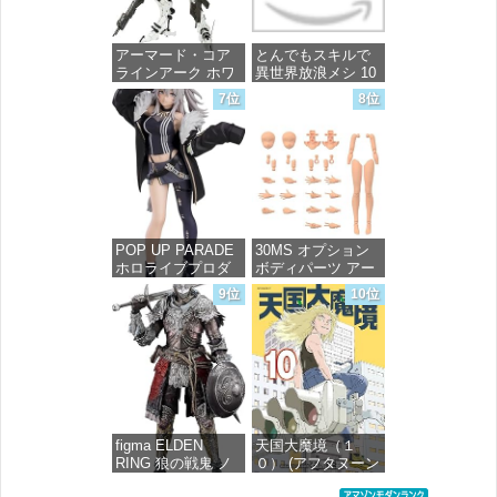
価格：¥4,800
アーマード・コア
とんでもスキルで
ラインアーク ホワ
異世界放浪メシ 10
イト・グリント 全
(ガルドコミックス)
7位
8位
高約160mm 1/72ス
ケール プラモデル
価格：¥726
価格：¥7,367
POP UP PARADE
30MS オプション
ホロライブプロダ
ボディパーツ アー
クション 獅白ぼた
ムパーツ&レッグパ
9位
10位
ん ノンスケール プ
ーツ [カラーC] 色
ラスチック製 塗装
分け済みプラモデ
済み完成品フィギ
ル
ュア
価格：¥1,949
価格：¥4,676
figma ELDEN
天国大魔境（１
RING 狼の戦鬼 ノ
０） (アフタヌーン
ンスケール プラス
コミックス)