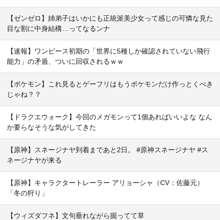
【ゼンゼロ】姉弟子はいかにも正統派美少女って感じの可憐な見た
目な割に中身結構…ってなるンナ
【速報】ワンピース初期の「世界に5種しか確認されていない飛行
能力」の矛盾、ついに回収されるｗｗ
【ポケモン】これ見るとゲーフリはもうポケモンだけ作っとくべき
じゃね？？
【ドラクエウォーク】今回のメガモンって1個あればいいよな なん
か要らなそうな気がしてきた
【原神】スネージナヤ到着まであと2日。 #原神スネージナヤ #ス
ネージナヤが来る
【原神】キャラクタートレーラー アリョーシャ（CV：佐藤元）
「冬の狩り」
【ウィズダフネ】文句垂れながら掘ってて草