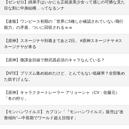
【ゼンゼロ】姉弟子はいかにも正統派美少女って感じの可憐な見た
目な割に中身結構…ってなるンナ
【速報】ワンピース初期の「世界に5種しか確認されていない飛行
能力」の矛盾、ついに回収されるｗｗ
【原神】スネージナヤ到着まであと2日。 #原神スネージナヤ #ス
ネージナヤが来る
【原神】微課金目線で餅武器必須のキャラなんている？
【NTE】プリズム集め始めたけど、とんでもない低確率？全部集め
た奴すげぇな。
【原神】キャラクタートレーラー アリョーシャ（CV：佐藤元）
「冬の狩り」
【モンハンワイルズ】 カプコン「『モンハンワイルズ』販売は“改
善傾向”―中長期でワールド超え目指す」