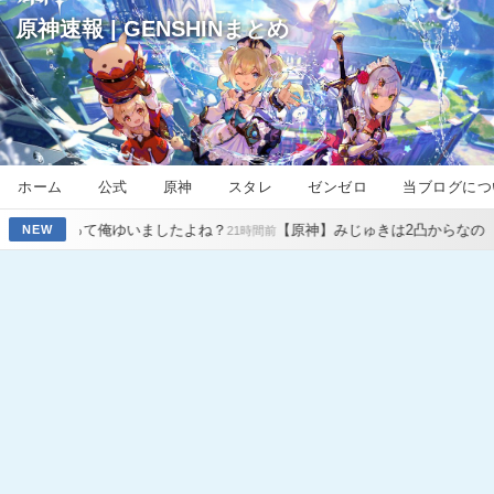
原神速報 | GENSHINまとめ
ホーム
公式
原神
スタレ
ゼンゼロ
当ブログにつ
俺ゆいましたよね？
【原神】みじゅきは2凸からなの？無凸じゃだめ
NEW
21時間前