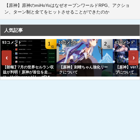
【原神】原神のmiHoYoはなぜオープンワールドRPG、アクショ
ン、ターン制と全てをヒットさせることができたのか
人気記事
93コメント
10コメント
43コメント
1
2
‹
›
【朗報】7月の世界セルラン収
【原神】刻晴ちゃん強化リー
【原神】ver7
益が判明！原神が首位を走
クについて
プについて
り、HoYoverseがトップ3を
独占へｗｗｗｗｗｗ