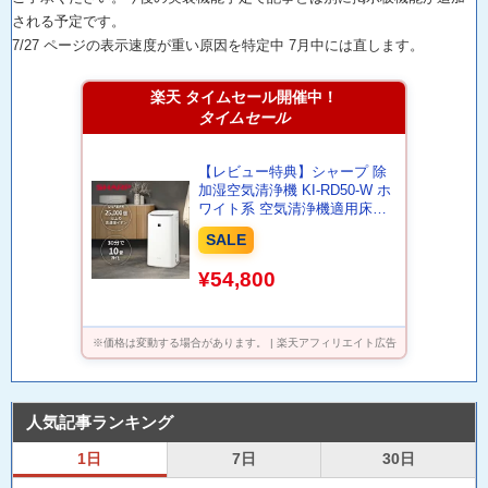
される予定です。
7/27 ページの表示速度が重い原因を特定中 7月中には直します。
楽天 タイムセール開催中！
タイムセール
【レビュー特典】シャープ 除
加湿空気清浄機 KI-RD50-W ホ
ワイト系 空気清浄機適用床面
積:〜21畳(目安) 加湿量:約
SALE
400mL/h 除湿能力
(60Hz/50Hz):5.6L/5.0L/日 プラ
¥54,800
ズマクラスター25000搭載
※価格は変動する場合があります。 | 楽天アフィリエイト広告
人気記事ランキング
1日
7日
30日