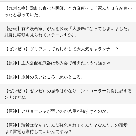
【九州名物】鶏刺し食べた医師、全身麻痺へ…「死んだほうが良か
ったと思っていた」
【悲報】有名漫画家、がんを公表「大腸癌になってしまいました。
肝臓に転移も見られてステージ4です」
【ゼンゼロ】ダミアンってもしかして大人気キャランナ…？
【原神】主人公配布武器は飲み会で考えたような強さｗ
【原神】原神の良いところ、悪いところ。
【ゼンゼロ】ゼンゼロの操作はかなりコントローラー前提に思える
ンナけどね
【原神】アリョーシャが弱いのか八重が強すぎるのか。
【原神】瑞希はなんでこんな強化されてるんだ？なんだこの寵愛
は？雷電も期待していいんですね？