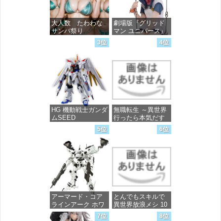
大人数 たわわな
劇場版『グリッド
サンバ祭り
マン ユニバース』
宝多六花 wall figure
3位
4位
1/7スケール プラス
価格：¥99
チック製 塗装済み
完成品フィギュア
価格：¥13,756
HG 機動戦士ガンダ
無職転生 ～異世界
ムSEED
行ったら本気だす
FREEDOM マイテ
～ 20 (MFコミック
5位
6位
ィーストライクフ
ス フラッパーシ
リーダムガンダム
リーズ)
1/144スケール 色分
け済みプラモデル
価格：¥748
価格：¥4,800
アーマード・コア
とんでもスキルで
ラインアーク ホワ
異世界放浪メシ 10
イト・グリント 全
(ガルドコミックス)
7位
8位
高約160mm 1/72ス