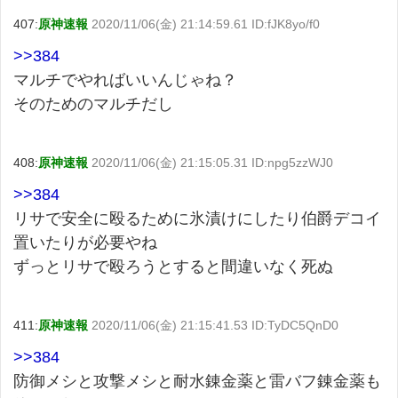
407:
原神速報
2020/11/06(金) 21:14:59.61 ID:fJK8yo/f0
>>384
マルチでやればいいんじゃね？
そのためのマルチだし
408:
原神速報
2020/11/06(金) 21:15:05.31 ID:npg5zzWJ0
>>384
リサで安全に殴るために氷漬けにしたり伯爵デコイ
置いたりが必要やね
ずっとリサで殴ろうとすると間違いなく死ぬ
411:
原神速報
2020/11/06(金) 21:15:41.53 ID:TyDC5QnD0
>>384
防御メシと攻撃メシと耐水錬金薬と雷バフ錬金薬も