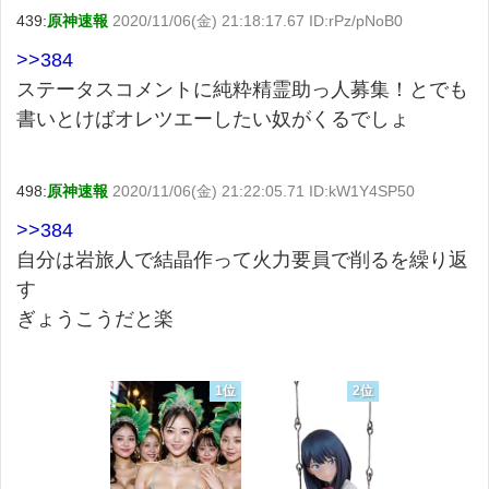
439:
原神速報
2020/11/06(金) 21:18:17.67 ID:rPz/pNoB0
>>384
ステータスコメントに純粋精霊助っ人募集！とでも
書いとけばオレツエーしたい奴がくるでしょ
498:
原神速報
2020/11/06(金) 21:22:05.71 ID:kW1Y4SP50
>>384
自分は岩旅人で結晶作って火力要員で削るを繰り返
す
ぎょうこうだと楽
1位
2位