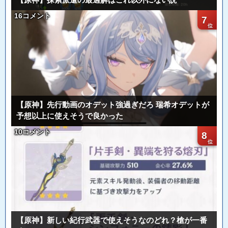
16コメント
7
【原神】先行動画のオデット強過ぎだろ 瑞希オデットが
予想以上に使えそうで良かった
10コメント
8
【原神】新しい紀行武器で使えそうなのどれ？槍が一番