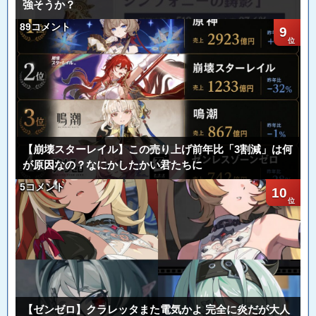
強そうか？
89コメント
9
【崩壊スターレイル】この売り上げ前年比「3割減」は何
が原因なの？なにかしたかい君たちに
5コメント
10
【ゼンゼロ】クラレッタまた電気かよ 完全に炎だが大人