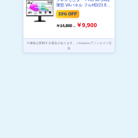
薄型 VAパネル フルHD/23.8イ
ンチ/HDMI/DisplayPort/リフレ
33% OFF
ッシュレート100Hz/応答速度
1ms(MPRT)/ブルーライトカッ
￥9,900
￥14,800
→
ト/アンチフリッカー/VESA75
対応/メーカー3年保証
※価格は変動する場合があります。 | Amazonアソシエイト広
告