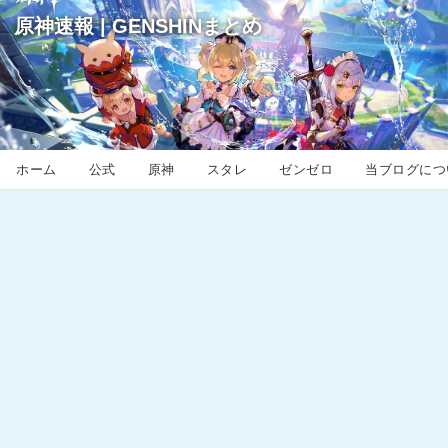
原神速報 | GENSHINまとめ
ホーム
公式
原神
スタレ
ゼンゼロ
当ブログにつ