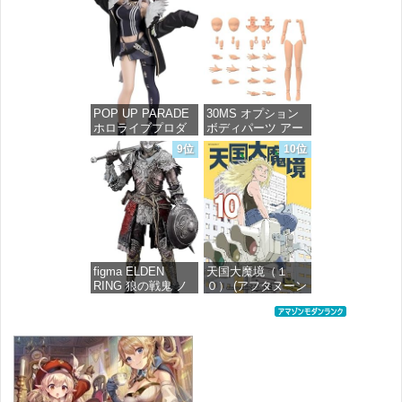
ケール プラモデル
価格：¥726
価格：¥7,367
POP UP PARADE
30MS オプション
ホロライブプロダ
ボディパーツ アー
クション 獅白ぼた
ムパーツ&レッグパ
9位
10位
ん ノンスケール プ
ーツ [カラーC] 色
ラスチック製 塗装
分け済みプラモデ
済み完成品フィギ
ル
ュア
価格：¥1,949
価格：¥4,676
figma ELDEN
天国大魔境（１
RING 狼の戦鬼 ノ
０） (アフタヌーン
ンスケール プラス
コミックス)
チック製 塗装済み
可動フィギュア
価格：¥759
価格：¥13,115