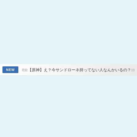
原神】え？今サンドローネ持ってない人なんかいるの？
【原神】7.
NEW
19時間前