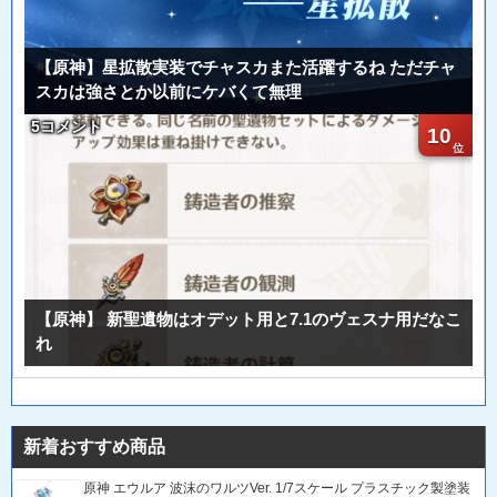
【原神】星拡散実装でチャスカまた活躍するね ただチャ
スカは強さとか以前にケバくて無理
5コメント
10
【原神】 新聖遺物はオデット用と7.1のヴェスナ用だなこ
れ
新着おすすめ商品
原神 エウルア 波沫のワルツVer. 1/7スケール プラスチック製塗装