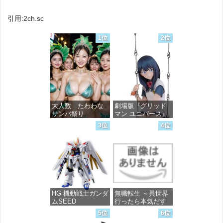
引用:2ch.sc
1位
2位
大人数 たわわな
劇場版『グリッド
サンバ祭り
マン ユニバース』
宝多六花 wall figure
3位
4位
1/7スケール プラス
価格：¥99
チック製 塗装済み
完成品フィギュア
価格：¥13,756
HG 機動戦士ガンダ
無職転生 ～異世界
ムSEED
行ったら本気だす
FREEDOM マイテ
～ 20 (MFコミック
5位
6位
ィーストライクフ
ス フラッパーシ