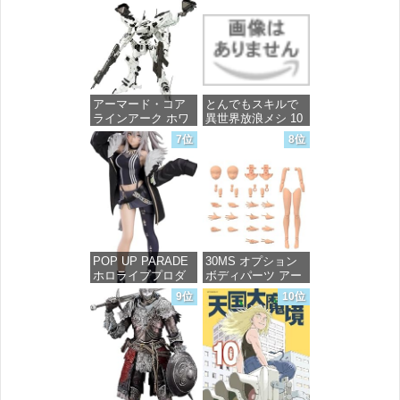
リーダムガンダム
リーズ)
1/144スケール 色分
け済みプラモデル
価格：¥748
価格：¥4,800
アーマード・コア
とんでもスキルで
ラインアーク ホワ
異世界放浪メシ 10
イト・グリント 全
(ガルドコミックス)
7位
8位
高約160mm 1/72ス
ケール プラモデル
価格：¥726
価格：¥7,367
POP UP PARADE
30MS オプション
ホロライブプロダ
ボディパーツ アー
クション 獅白ぼた
ムパーツ&レッグパ
9位
10位
ん ノンスケール プ
ーツ [カラーC] 色
ラスチック製 塗装
分け済みプラモデ
済み完成品フィギ
ル
ュア
価格：¥1,949
価格：¥4,676