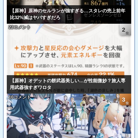
【原神】原神のセルランが強すぎる…スタレの売上前年
比32%減はヤバすぎだろ
22コメント
2
【原神】オデットの餅武器美しい…が性能微妙？旅人専
用武器強すぎワロタ
10コメント
3