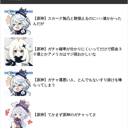
【原神】スカーク無凸と餅揃えるのに○○○連かかった
んだが
【原神】ガチャ確率が分かりにくいってだけで罰金３
０億とかアメリカはマジ頭おかしいな
【原神】ガチャ運悪い人、とんでもないすり抜けを喰
らってしまう
【原神】てかまず原神のガチャってさ