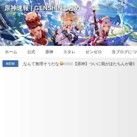
原神速報 | GENSHINまとめ
ホーム
公式
原神
スタレ
ゼンゼロ
当ブログにつ
無理そうだな
【原神】ついに我がほたちんが最強になるのか
【
NEW
13時間前
14時間前