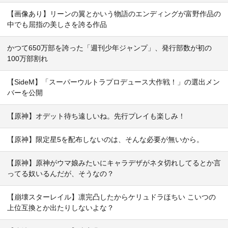
【画像あり】リーンの翼とかいう物語のエンディングが富野作品の
中でも屈指の美しさを誇る作品
かつて650万部を誇った「週刊少年ジャンプ」、発行部数が初の
100万部割れ
【SideM】「スーパーウルトラプロデュース大作戦！」の選出メン
バーを公開
【原神】オデット待ち遠しいね。先行プレイも楽しみ！
【原神】限定星5を配布しないのは、そんな必要が無いから。
【原神】原神がウマ娘みたいにキャラデザがネタ切れしてるとか言
ってる奴いるんだが、そうなの？
【崩壊スターレイル】凛完凸したからケリュドラほちい こいつの
上位互換とか出たりしないよな？