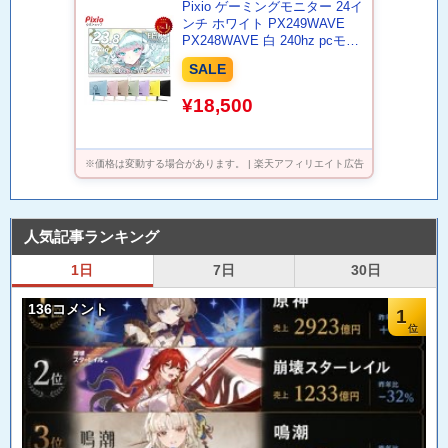
Pixio ゲーミングモニター 24イ
ンチ ホワイト PX249WAVE
PX248WAVE 白 240hz pcモニ
ター 120Hz 144Hz 165Hz 対応
SALE
モニター ピンク ブルー ベージ
ュ フルHD IPS HDR ノングレ
¥18,500
ア スピーカー内蔵 VESA 23.8
インチ 液晶 ディスプレイ ピク
シオ 公式 【最大5年保証】
※価格は変動する場合があります。 | 楽天アフィリエイト広告
人気記事ランキング
1日
7日
30日
136コメント
1