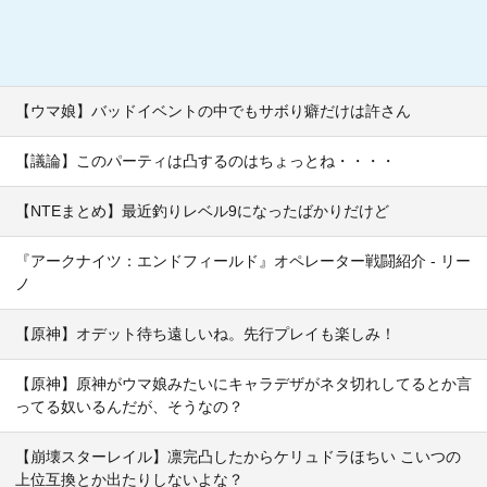
【ウマ娘】バッドイベントの中でもサボり癖だけは許さん
【議論】このパーティは凸するのはちょっとね・・・・
【NTEまとめ】最近釣りレベル9になったばかりだけど
『アークナイツ：エンドフィールド』オペレーター戦闘紹介 - リー
ノ
【原神】オデット待ち遠しいね。先行プレイも楽しみ！
【原神】原神がウマ娘みたいにキャラデザがネタ切れしてるとか言
ってる奴いるんだが、そうなの？
【崩壊スターレイル】凛完凸したからケリュドラほちい こいつの
上位互換とか出たりしないよな？