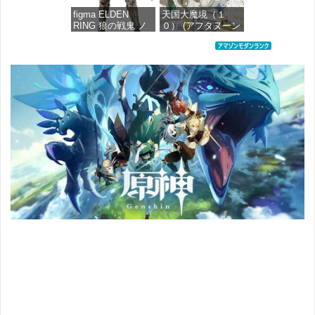
figma ELDEN
天国大魔境（１
RING 狼の戦鬼 ノ
０） (アフタヌーン
ンスケール プラス
コミックス)
チック製 塗装済み
可動フィギュア
価格：¥759
価格：¥13,115