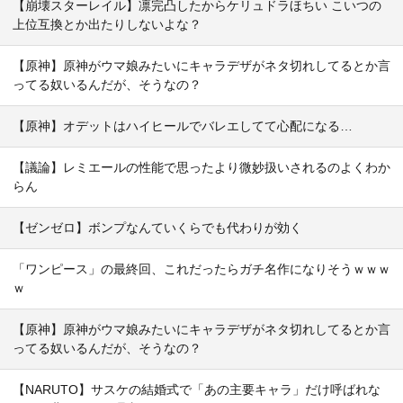
【崩壊スターレイル】凛完凸したからケリュドラほちい こいつの
上位互換とか出たりしないよな？
【原神】原神がウマ娘みたいにキャラデザがネタ切れしてるとか言
ってる奴いるんだが、そうなの？
【原神】オデットはハイヒールでバレエしてて心配になる…
【議論】レミエールの性能で思ったより微妙扱いされるのよくわか
らん
【ゼンゼロ】ボンプなんていくらでも代わりが効く
「ワンピース」の最終回、これだったらガチ名作になりそうｗｗｗ
ｗ
【原神】原神がウマ娘みたいにキャラデザがネタ切れしてるとか言
ってる奴いるんだが、そうなの？
【NARUTO】サスケの結婚式で「あの主要キャラ」だけ呼ばれな