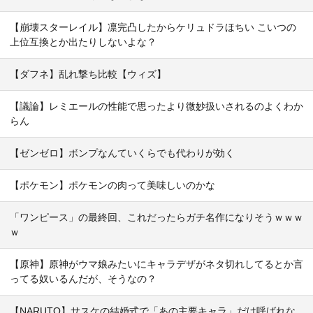
【崩壊スターレイル】凛完凸したからケリュドラほちい こいつの
上位互換とか出たりしないよな？
【ダフネ】乱れ撃ち比較【ウィズ】
【議論】レミエールの性能で思ったより微妙扱いされるのよくわか
らん
【ゼンゼロ】ボンプなんていくらでも代わりが効く
【ポケモン】ポケモンの肉って美味しいのかな
「ワンピース」の最終回、これだったらガチ名作になりそうｗｗｗ
ｗ
【原神】原神がウマ娘みたいにキャラデザがネタ切れしてるとか言
ってる奴いるんだが、そうなの？
【NARUTO】サスケの結婚式で「あの主要キャラ」だけ呼ばれな