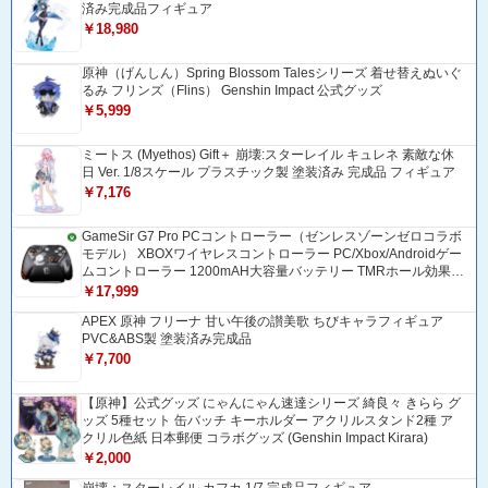
済み完成品フィギュア
￥18,980
原神（げんしん）Spring Blossom Talesシリーズ 着せ替えぬいぐ
るみ フリンズ（Flins） Genshin Impact 公式グッズ
￥5,999
ミートス (Myethos) Gift＋ 崩壊:スターレイル キュレネ 素敵な休
日 Ver. 1/8スケール プラスチック製 塗装済み 完成品 フィギュア
￥7,176
GameSir G7 Pro PCコントローラー（ゼンレスゾーンゼロコラボ
モデル） XBOXワイヤレスコントローラー PC/Xbox/Androidゲー
ムコントローラー 1200mAH大容量バッテリー TMRホール効果ス
ティック 1000Hzポーリングレート ZZZコントローラー 追加ボタ
￥17,999
ン＆トリガー/グリップ振動モーター搭載 トリガーストップ＆背
APEX 原神 フリーナ 甘い午後の讃美歌 ちびキャラフィギュア
面ボタンロック付きゲームパッド 光学式マイクロスイッチABXY
PVC&ABS製 塗装済み完成品
ボダン Bluetooth/USBトングル/有線接続 ドリフト防止
￥7,700
【原神】公式グッズ にゃんにゃん速達シリーズ 綺良々 きらら グ
ッズ 5種セット 缶バッチ キーホルダー アクリルスタンド2種 ア
クリル色紙 日本郵便 コラボグッズ (Genshin Impact Kirara)
￥2,000