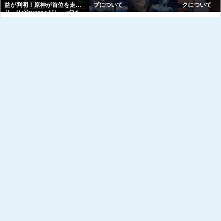
益が判明！原神が首位を走
プについて
クについて
り、HoYoverseがトップ3を
独占へｗｗｗｗｗｗ