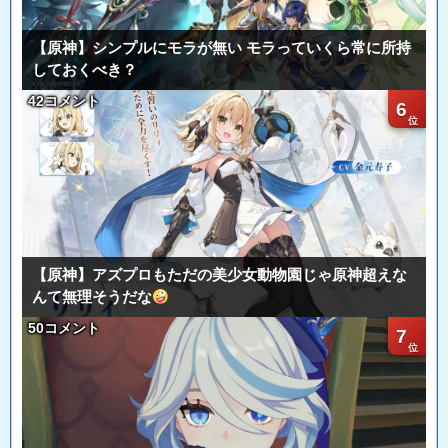
【原神】シンプルにモラが無い モラっていくら常に所持
しておくべき？
42コメント
6
【原神】アズプロもただの美少女動物園じゃ原神超えな
んて無理そうだな
50コメント
7