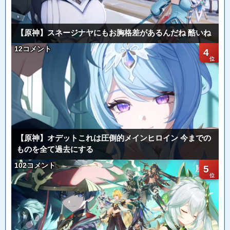
【原神】スネージナヤにもお胸格差があるんだね 酷いね
12コメント
4
【原神】オデットこれは圧倒的メインヒロイン 今までの
ものを全て過去にする
102コメント
5