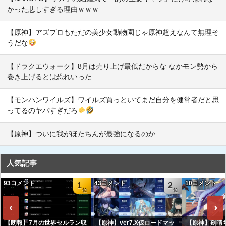
かった悲しすぎる理由ｗｗｗ
【原神】アズプロもただの美少女動物園じゃ原神超えなんて無理そ
うだな
【ドラクエウォーク】8月は売り上げ最低だからな なかモン勢から
巻き上げるとは恐れいった
【モンハンワイルズ】ワイルズ買っといてまだ自分を健常者だと思
ってるのヤバすぎだろ
【原神】ついに我がほたちんが最強になるのか
人気記事
93コメント
43コメント
10コメント
1
2
‹
›
【朗報】7月の世界セルラン収
【原神】ver7.X仮ロードマッ
【原神】刻晴