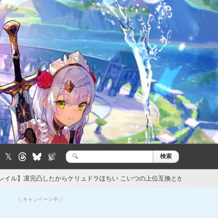
𝕏
検索
検
索:
らケリュドラほちい こいつの上位互換とか
【崩壊スターレイル】4.
15時間前
＼キャンペーン中／