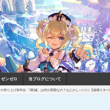
め
ゼンゼロ
当ブログについて
3割減」は何が原因なの？なにかし
【崩壊スターレイル】凛完凸したか
14時間前