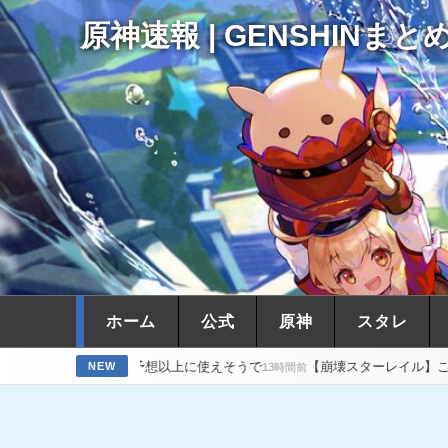
原神速報 | GENSHINまと
ホーム
公式
原神
スタレ
が予想以上に使えそうで
【崩壊スターレイル】この売り上げ前年比「
NEW
13時間前