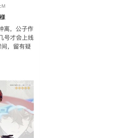
gcM
模様