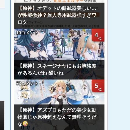
【原神】オデットの餅武器美しい…
が性能微妙？旅人専用武器強すぎワ
ロタ
10コメント
4
【原神】スネージナヤにもお胸格差
があるんだね 酷いね
73コメント
5
【原神】アズプロもただの美少女動
物園じゃ原神超えなんて無理そうだ
な