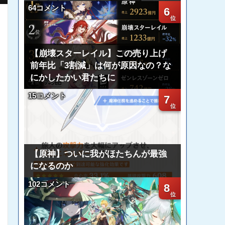
64コメント
6
【崩壊スターレイル】この売り上げ
前年比「3割減」は何が原因なの？な
にかしたかい君たちに
15コメント
7
【原神】ついに我がほたちんが最強
になるのか
102コメント
8