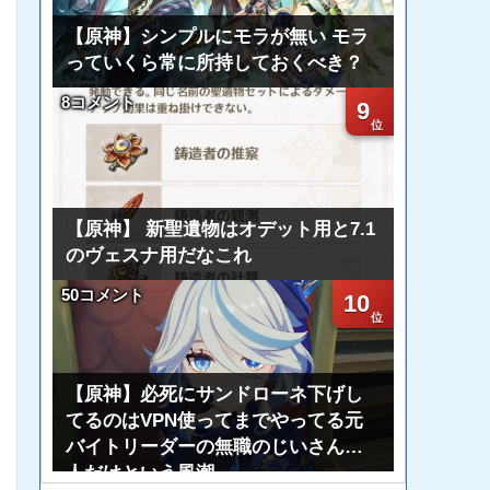
【原神】シンプルにモラが無い モラ
っていくら常に所持しておくべき？
8コメント
9
【原神】 新聖遺物はオデット用と7.1
のヴェスナ用だなこれ
50コメント
10
【原神】必死にサンドローネ下げし
てるのはVPN使ってまでやってる元
バイトリーダーの無職のじいさん一
人だけという風潮