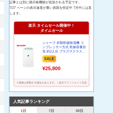
記事とは別に掲示板機能が追加される予定です。
7/27 ページの表示速度が重い原因を特定中 7月中には直
します。
楽天 タイムセール開催中！
タイムセール
シャープ 衣類乾燥除湿機 コ
ンプレッサー方式 乾燥容量目
安:約2人分 プラズマクラスタ
ー7000搭載 CV-S71-W ホワイ
SALE
ト系
¥25,800
※価格は変動する場合があります。 | 楽天アフィリエイト広告
人気記事ランキング
1日
7日
30日