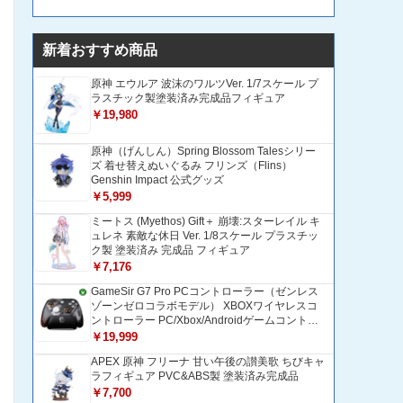
新着おすすめ商品
原神 エウルア 波沫のワルツVer. 1/7スケール プ
ラスチック製塗装済み完成品フィギュア
￥19,980
原神（げんしん）Spring Blossom Talesシリー
ズ 着せ替えぬいぐるみ フリンズ（Flins）
Genshin Impact 公式グッズ
￥5,999
ミートス (Myethos) Gift＋ 崩壊:スターレイル キ
ュレネ 素敵な休日 Ver. 1/8スケール プラスチッ
ク製 塗装済み 完成品 フィギュア
￥7,176
GameSir G7 Pro PCコントローラー（ゼンレス
ゾーンゼロコラボモデル） XBOXワイヤレスコ
ントローラー PC/Xbox/Androidゲームコントロ
ーラー 1200mAH大容量バッテリー TMRホール
￥19,999
効果スティック 1000Hzポーリングレート ZZZ
APEX 原神 フリーナ 甘い午後の讃美歌 ちびキャ
コントローラー 追加ボタン＆トリガー/グリップ
ラフィギュア PVC&ABS製 塗装済み完成品
振動モーター搭載 トリガーストップ＆背面ボタ
ンロック付きゲームパッド 光学式マイクロスイ
￥7,700