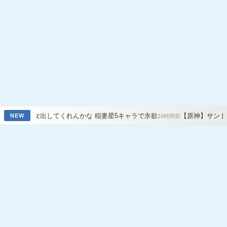
てくれんかな 稲妻星5キャラで氷欲
【原神】サンド八重七七オデッ
NEW
16時間前