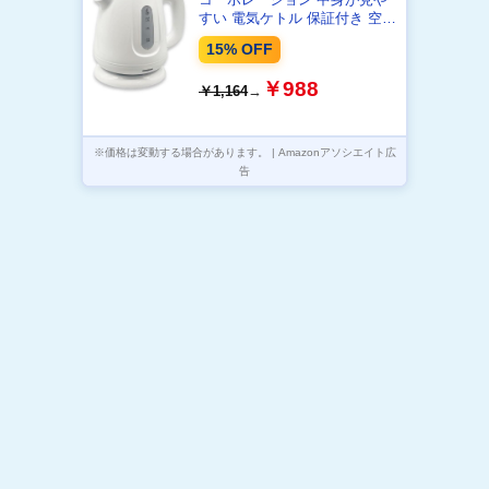
すい 電気ケトル 保証付き 空焚
き防止機能付き 1.0L スーパー
15% OFF
コンパクト ホワイト HKM-
100WH
￥988
￥1,164
→
※価格は変動する場合があります。 | Amazonアソシエイト広
告