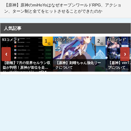
【原神】原神のmiHoYoはなぜオープンワールドRPG、アクショ
ン、ターン制と全てをヒットさせることができたのか
人気記事
93コメント
10コメント
43コメント
1
2
‹
›
【朗報】7月の世界セルラン収
【原神】刻晴ちゃん強化リー
【原神】ver7
益が判明！原神が首位を走
クについて
プについて
り、HoYoverseがトップ3を
独占へｗｗｗｗｗｗ