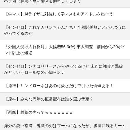
出手術で腫瘍の無い部位を摘出してしまう
【学マス】AIライザに対抗して学マスもAIアイドルを出そう
【ゼンゼロ】これでカリンちゃんたちと全然関係無いとかふつうに
やってくるのだ
「外国人受け入れ反対」大幅増56.3(%) 東大調査 前回から20ポイ
ント以上の爆増
【ゼンゼロ】ンナはリリースからやってるけど 未だに強攻と撃破
がどういうロールなのか知らンナ
【原神】サンドローネはあの可愛さだけで引いた価値ある！
【原神】みんな周年の恒常配布は誰を選ぶ予定？
【画像】雄鶏の声ってｗｗｗｗｗｗｗ
海外の鋭い指摘「鬼滅の刃はブームになったが、後世に残るミーム