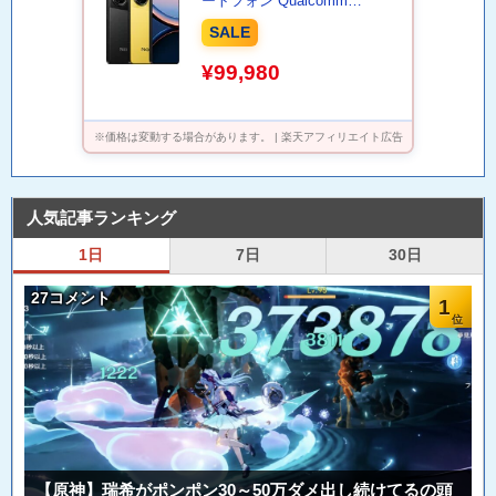
ートフォン Qualcomm
Snapdragon 8 Elite 高精細2Kデ
SALE
ィスプレイ 最大5000万画素ト
リプルカメラ AMOLEDディス
¥99,980
プレイ
※価格は変動する場合があります。 | 楽天アフィリエイト広告
人気記事ランキング
1日
7日
30日
27コメント
1
【原神】瑞希がポンポン30～50万ダメ出し続けてるの頭