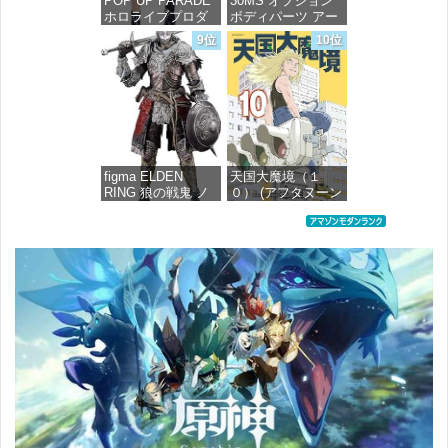
POP UP PARADE
30MS オプション
ホロライブプロダ
ボディパーツ アー
クション 獅白ぼた
ムパーツ&レッグパ
9位
10位
ん ノンスケール プ
ーツ [カラーC] 色
ラスチック製 塗装
分け済みプラモデ
済み完成品フィギ
ル
ュア
価格：¥1,949
価格：¥4,676
figma ELDEN
天国大魔境（１
RING 狼の戦鬼 ノ
０） (アフタヌーン
ンスケール プラス
コミックス)
チック製 塗装済み
可動フィギュア
価格：¥759
価格：¥13,115