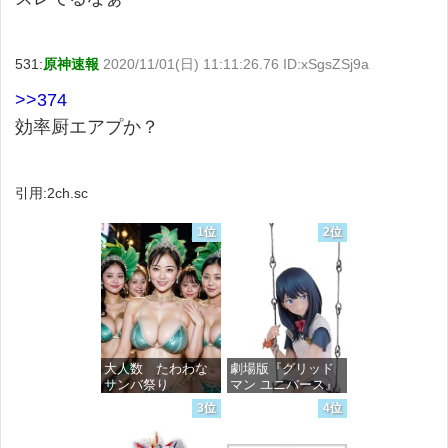
531:
原神速報
2020/11/01(日) 11:11:26.76 ID:xSgsZSj9a
>>374
効率厨エアプか？
引用:2ch.sc
1位
2位
大人数 たわわな
劇場版『グリッド
サンバ祭り
マン ユニバース』
宝多六花 wall figure
3位
4位
1/7スケール プラス
価格：¥99
チック製 塗装済み