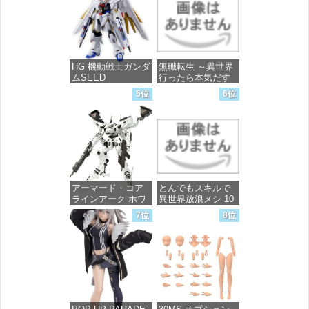
完成品フィギュア
価格：¥13,756
HG 機動戦士ガンダ
無職転生 ～異世界
ムSEED
行ったら本気だす
FREEDOM マイテ
～ 20 (MFコミック
5位
6位
ィーストライクフ
ス フラッパーシ
リーダムガンダム
リーズ)
1/144スケール 色分
け済みプラモデル
価格：¥748
価格：¥4,800
アーマード・コア
とんでもスキルで
ラインアーク ホワ
異世界放浪メシ 10
イト・グリント 全
(ガルドコミックス)
7位
8位
高約160mm 1/72ス
ケール プラモデル
価格：¥726
価格：¥7,367