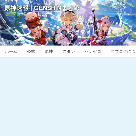
原神速報 | GENSHINまとめ
ホーム
公式
原神
スタレ
ゼンゼロ
当ブログにつ