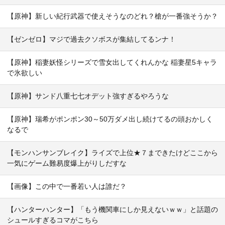
【原神】新しい紀行武器で使えそうなのどれ？槍が一番強そうか？
【ゼンゼロ】マジで過去クソボスが集結してるンナ！
【原神】稲妻妖怪シリーズで雪女出してくれんかな 稲妻星5キャラ
で氷欲しい
【原神】サンド八重七七オデット強すぎるやろうな
【原神】瑞希がポンポン30～50万ダメ出し続けてるの頭おかしく
なるで
【モンハンサンブレイク】ライズで上位★７まできたけどここから
一気にゲーム難易度爆上がりしだすな
【画像】この中で一番若い人は誰だ？
【ハンターハンター】「もう機関車にしか見えないｗｗ」と話題の
シュールすぎるコマがこちら