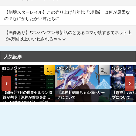
【崩壊スターレイル】この売り上げ前年比「3割減」は何が原因な
の？なにかしたかい君たちに
【画像あり】ワンパンマン最新話のとあるコマが凄すぎてネット上
で4万回以上いいねされるｗｗｗ
人気記事
93コメント
10コメント
43コメント
1
2
‹
›
【朗報】7月の世界セルラン収
【原神】刻晴ちゃん強化リー
【原神】ver7
益が判明！原神が首位を走
クについて
プについて
り、HoYoverseがトップ3を
独占へｗｗｗｗｗｗ