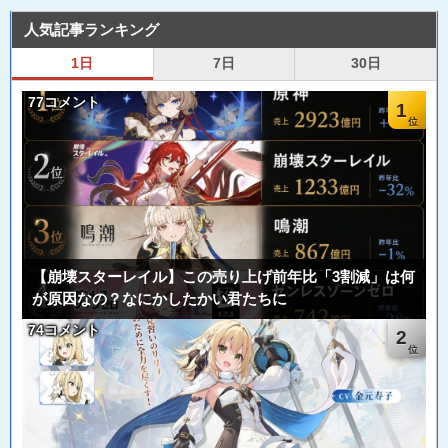
人気記事ランキング
1日
7日
30日
77コメント
1
【崩壊スターレイル】この売り上げ前年比「3割減」は何
が原因なの？なにかしたかい君たちに
74コメント
2