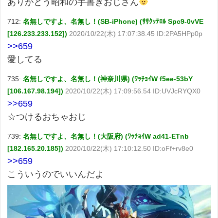
ありがとう昭和の手書きおじさん
712:
名無しですよ、名無し！(SB-iPhone) (ｻｻｸｯﾃﾛﾙ Spc9-0vVE
[126.233.233.152])
2020/10/22(木) 17:07:38.45 ID:2PA5HPp0p
>>659
愛してる
735:
名無しですよ、名無し！(神奈川県) (ﾜｯﾁｮｲW f5ee-53bY
[106.167.98.194])
2020/10/22(木) 17:09:56.54 ID:UVJcRYQX0
>>659
☆つけるおちゃおじ
739:
名無しですよ、名無し！(大阪府) (ﾜｯﾁｮｲW ad41-ETnb
[182.165.20.185])
2020/10/22(木) 17:10:12.50 ID:oFf+rv8e0
>>659
こういうのでいいんだよ