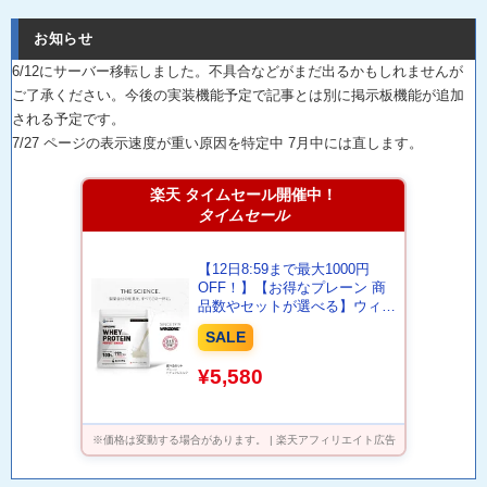
お知らせ
6/12にサーバー移転しました。不具合などがまだ出るかもしれませんが
ご了承ください。今後の実装機能予定で記事とは別に掲示板機能が追加
される予定です。
7/27 ページの表示速度が重い原因を特定中 7月中には直します。
楽天 タイムセール開催中！
タイムセール
【12日8:59まで最大1000円
OFF！】【お得なプレーン 商
品数やセットが選べる】ウィン
ゾーン ホエイプロテイン パー
SALE
フェクトチョイス 日本新薬 タ
ンパク質 BCAA EAA ビタミン
¥5,580
プレーンナチュラルミルク
WINZONE プロテイン シェイ
カーなし シェイカーあり
※価格は変動する場合があります。 | 楽天アフィリエイト広告