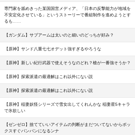
専門家を舐めきった某国国営メディア、「日本の反撃能力が地域を
不安定化させている」というストーリーで番組制作を進めようとす
るも……
【ガンダム】サブアームは太いのと細いのどっちが好み？
【原神】サンド八重七七オデット強すぎるやろうな
【原神】新しい紀行武器で使えそうなのどれ？槍が一番強そうか？
【原神】探索派遣の最適解はこれ以外にない説
【原神】探索派遣の最適解はこれ以外にない説
【原神】稲妻妖怪シリーズで雪女出してくれんかな 稲妻星5キャラ
で氷欲しい
【ゼンゼロ】捨てていいアイテムの判断がまだついてないからボッ
クスすぐパンパンになるンナ