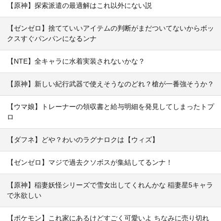
【原神】探索派遣の最適解はこれ以外にない説
【ゼンゼロ】捨てていいアイテムの判断がまだついてないからボッ
クスすぐパンパンになるンナ
【NTE】全キャラに水着実装されないかな？
【原神】新しい紀行武器で使えそうなのどれ？槍が一番強そうか？
【ウマ娘】トレーナーの領収書と給与明細を発見してしまったトプ
ロ
【ダフネ】どや？わいのラグナロクは【ウィズ】
【ゼンゼロ】マジで過去クソボスが集結してるンナ！
【原神】稲妻妖怪シリーズで雪女出してくれんかな 稲妻星5キャラ
で氷欲しい
【ポケモン】これ家にあるけどすごく可愛いよ ちなみに売り切れ