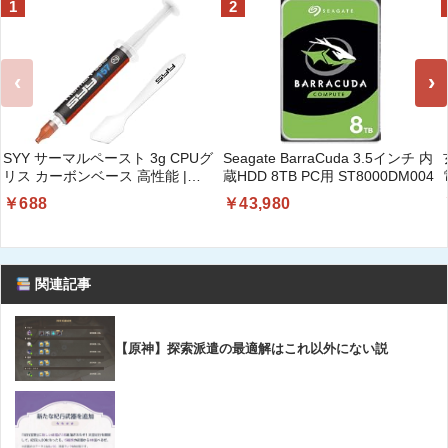
1
2
‹
›
SYY サーマルペースト 3g CPUグ
Seagate BarraCuda 3.5インチ 内
リス カーボンベース 高性能 |
蔵HDD 8TB PC用 ST8000DM004
CPUペースト;ヒートシンク/IC/プ
￥688
￥43,980
ロセッサ対応;熱インターフェース
素材;非導電;なめらか塗布
関連記事
【原神】探索派遣の最適解はこれ以外にない説