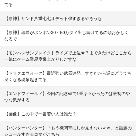
てる
【原神】サンド八重七七オデット強すぎるやろうな
【原神】瑞希がポンポン30～50万ダメ出し続けてるの頭おかしく
なるで
【モンハンサンブレイク】ライズで上位★７まできたけどここから
一気にゲーム難易度爆上がりしだすな
【ドラクエウォーク】最近強い武器連発しすぎだから逆にどうでも
良くなる現象起きてる
【エンドフィールド】今回の記念碑で1番キツかったのは最初のや
つな気がする
【画像】この中で一番若い人は誰だ？
【ハンターハンター】「もう機関車にしか見えないｗｗ」と話題の
シュールすぎるコマがこちら