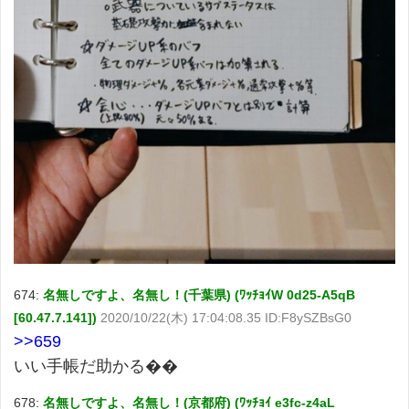
674:
名無しですよ、名無し！(千葉県) (ﾜｯﾁｮｲW 0d25-A5qB
[60.47.7.141])
2020/10/22(木) 17:04:08.35 ID:F8ySZBsG0
>>659
いい手帳だ助かる��
678:
名無しですよ、名無し！(京都府) (ﾜｯﾁｮｲ e3fc-z4aL