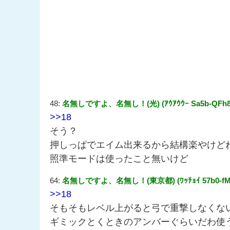
48:
名無しですよ、名無し！(光) (ｱｳｱｳｳｰ Sa5b-QFh8 [10
>>18
そう？
押しっぱでエイム出来るから結構楽やけど
照準モードは使ったこと無いけど
64:
名無しですよ、名無し！(東京都) (ﾜｯﾁｮｲ 57b0-fMdf [2
>>18
そもそもレベル上がると弓で重撃しなくな
ギミックとくときのアンバーぐらいだわ使