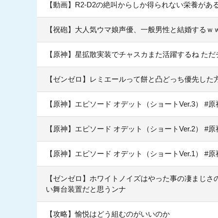
【動画】R2-D2の絶叫からしか得られない栄養があ
【祝砲】大人気ウマ娘声優、一般男性と結婚するｗ
【原神】星拡散実装でチャスカまた活躍するね ただ
【ゼンゼロ】レミエールって餅と凸どっち優先した
【原神】エピソード オデット（ショートVer.3） #
【原神】エピソード オデット（ショートVer.2） #
【原神】エピソード オデット（ショートVer.1） #
【ゼンゼロ】ホワイトノイズはやった事の凄まじさ
い舞台装置だと思うンナ
【攻略】愉悦はどう組むのがいいのか