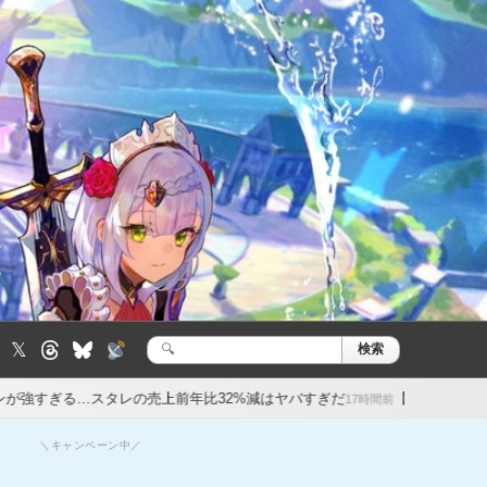
𝕏
検索
検
索:
レの売上前年比32%減はヤバすぎだ
【原神】オデットの餅武器美しい
17時間前
＼キャンペーン中／