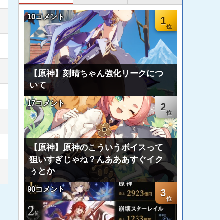
10コメント
1
【原神】刻晴ちゃん強化リークにつ
いて
17コメント
2
【原神】原神のこういうボイスって
狙いすぎじゃね？んあああすぐイク
ぅとか
90コメント
3