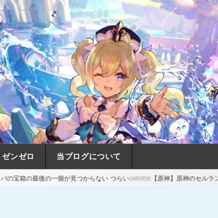
め
ゼンゼロ
当ブログについて
一個が見つからない つらい
【原神】原神のセルランが強すぎる…スタ
16時間前