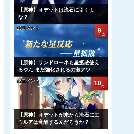
【原神】オデットは流石に引くよ
な？
13コメント
9
【原神】サンドローネも星拡散使え
るやん まだ強化されるの激アツ
13コメント
10
【原神】オデットが来たら流石にエ
ウルアは覚醒するんだろうか？