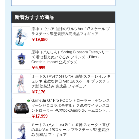
新着おすすめ商品
原神 エウルア 波沫のワルツVer. 1/7スケール プ
ラスチック製塗装済み完成品フィギュア
￥19,980
原神（げんしん）Spring Blossom Talesシリー
ズ 着せ替えぬいぐるみ フリンズ（Flins）
Genshin Impact 公式グッズ
￥5,999
ミートス (Myethos) Gift＋ 崩壊:スターレイル キ
ュレネ 素敵な休日 Ver. 1/8スケール プラスチッ
ク製 塗装済み 完成品 フィギュア
￥7,176
GameSir G7 Pro PCコントローラー（ゼンレス
ゾーンゼロコラボモデル） XBOXワイヤレスコ
ントローラー PC/Xbox/Androidゲームコントロ
ーラー 1200mAH大容量バッテリー TMRホール
￥17,999
効果スティック 1000Hzポーリングレート ZZZ
ミートス (Myethos) Gift＋ 原神 スカーク・喜び
コントローラー 追加ボタン＆トリガー/グリップ
の集いVer. 1/8スケール プラスチック製 塗装済
振動モーター搭載 トリガーストップ＆背面ボタ
み 完成品 フィギュア
ンロック付きゲームパッド 光学式マイクロスイ