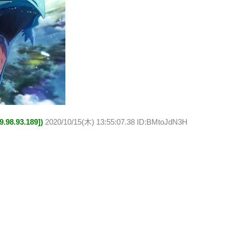
8.93.189])
2020/10/15(木) 13:55:07.38 ID:BMtoJdN3H