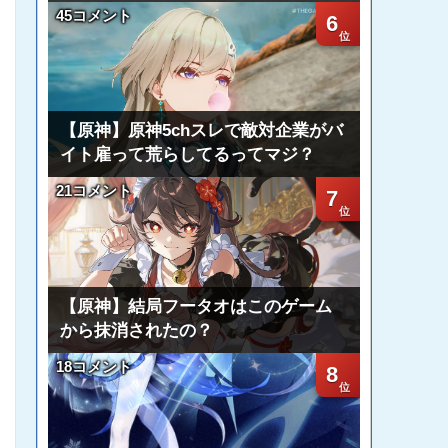
45コメント
6
【原神】原神5chスレで敵対企業がバ
イト雇って荒らしてるってマジ？
21コメント
7
【原神】結局フータオはこのゲーム
から抹消されたの？
18コメント
8