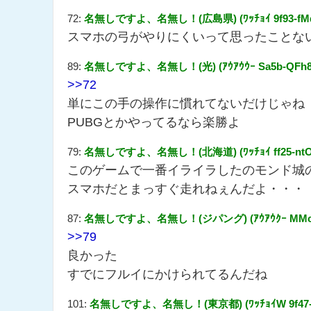
72:
名無しですよ、名無し！(広島県) (ﾜｯﾁｮｲ 9f93-fMdf [1
スマホの弓がやりにくいって思ったことな
89:
名無しですよ、名無し！(光) (ｱｳｱｳｳｰ Sa5b-QFh8 [10
>>72
単にこの手の操作に慣れてないだけじゃね
PUBGとかやってるなら楽勝よ
79:
名無しですよ、名無し！(北海道) (ﾜｯﾁｮｲ ff25-ntOo [1
このゲームで一番イライラしたのモンド城
スマホだとまっすぐ走れねぇんだよ・・・
87:
名無しですよ、名無し！(ジパング) (ｱｳｱｳｸｰ MMcb-Mvy
>>79
良かった
すでにフルイにかけられてるんだね
101:
名無しですよ、名無し！(東京都) (ﾜｯﾁｮｲW 9f47-ljJZ 