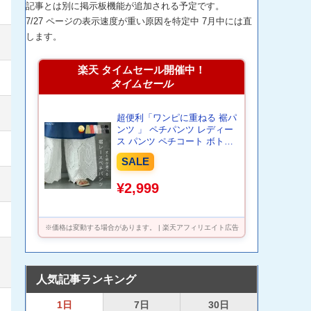
記事とは別に掲示板機能が追加される予定です。
7/27 ページの表示速度が重い原因を特定中 7月中には直
します。
楽天 タイムセール開催中！
タイムセール
超便利「ワンピに重ねる 裾パ
ンツ 」 ペチパンツ レディー
ス パンツ ペチコート ボトム
ス インナー レイヤード 重ね
SALE
着 レース 綿 コットン ワイド
パンツ 静電気防止 体型カバ
¥2,999
ー ウエストゴム ワイド 黒 白
ホワイト ペチ 大きいサイズ
春 夏 HUG.U
※価格は変動する場合があります。 | 楽天アフィリエイト広告
人気記事ランキング
1日
7日
30日