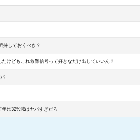
所持しておくべき？
んだけどもこれ救難信号って好きなだけ出していいん？
の？
年比32%減はヤバすぎだろ