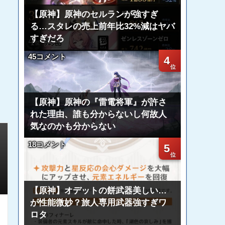
【原神】原神のセルランが強すぎ
る…スタレの売上前年比32%減はヤバ
すぎだろ
45コメント
4
【原神】原神の『雷電将軍』が許さ
れた理由、誰も分からないし何故人
気なのかも分からない
18コメント
5
【原神】オデットの餅武器美しい…
が性能微妙？旅人専用武器強すぎワ
ロタ