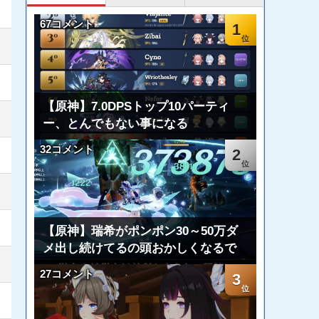
67コメント
1
【原神】7.0DPSトップ10パーティ
ー、とんでもない事になる
32コメント
2
【原神】瑞希がポンポン30～50万ダ
メ出し続けてるの頭おかしくなるで
27コメント
3