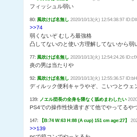
フィッシュル弱い
80:
風吹けば名無し
2020/10/13(火) 12:54:38.97 ID:D
>>74
弱くないぞ むしろ最強格
凸してないのと使い方理解してないから弱
77:
風吹けば名無し
2020/10/13(火) 12:54:24.26 ID:cf
炎の男は当たりや
92:
風吹けば名無し
2020/10/13(火) 12:55:36.57 ID
ディルック便利キャラやぞ、こいつとウェ
139:
ノエル団長の全身を隈なく舐めまわしたい
2020
PS4での操作性快適すぎて他でやってるや
147:
【B:74 W:63 H:88 (A cup) 151 cm age:27】
20
>>139
pcで箱コンでやっとるわ