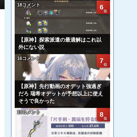
18コメント
6
【原神】探索派遣の最適解はこれ以
外にない説
16コメント
7
【原神】先行動画のオデット強過ぎ
だろ 瑞希オデットが予想以上に使え
そうで良かった
10コメント
8