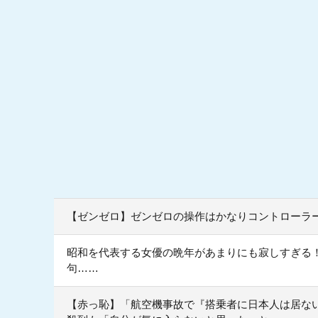
【ゼンゼロ】ゼンゼロの操作はかなりコントローラ
昭和を代表する女優の晩年があまりにも寂しすぎる
句……
【赤っ恥】「航空機事故で『搭乗者に日本人は居な