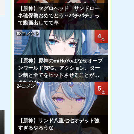
【原神】マグロヘッド「サンドロー
ネ確保勢おめでとう～パチパチ」っ
て動画出してて草
68コメント
4
【原神】原神のmiHoYoはなぜオープ
ンワールドRPG、アクション、ター
ン制と全てをヒットさせることがで
きたのか
24コメント
5
【原神】サンド八重七七オデット強
すぎるやろうな