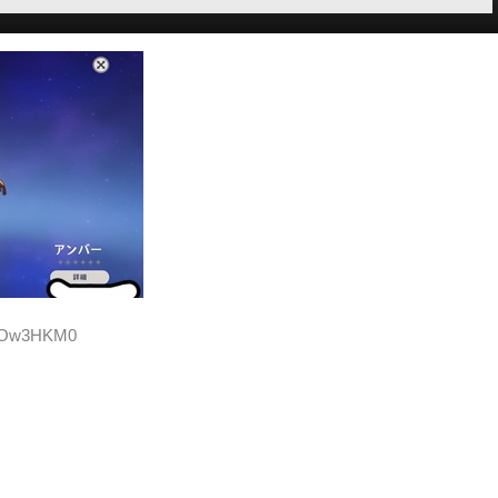
qWOw3HKM0