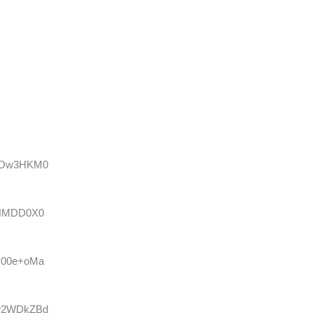
qWOw3HKM0
p+NMDD0X0
bD00e+oMa
:gw2WDkZBd