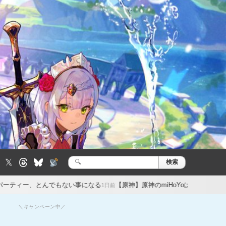
𝕏
検索
検
索:
、とんでもない事になる
【原神】原神のmiHoYoはなぜオープンワールドR
1日前
＼キャンペーン中／