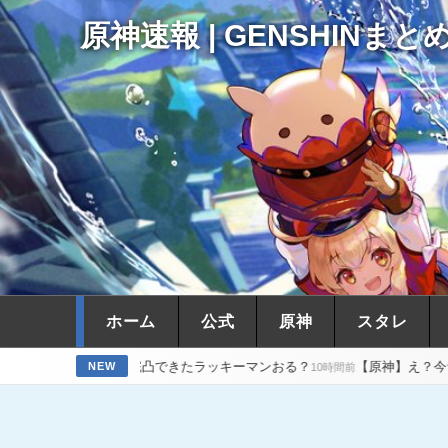
原神速報 | GENSHINまと
ホーム
公式
原神
スタレ
神】瑞希完凸できたラッキーマンおる？
【原神】え？今サンドローネ
NEW
10時間前