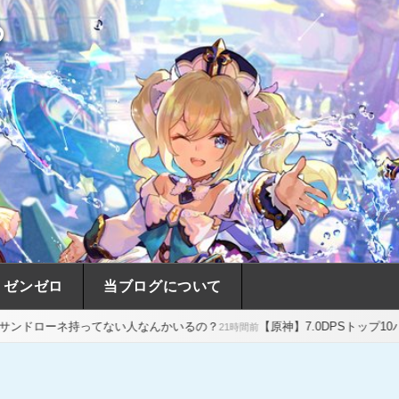
め
ゼンゼロ
当ブログについて
持ってない人なんかいるの？
【原神】7.0DPSトップ10パーティー
21時間前