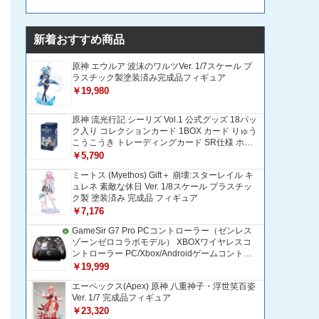
新着おすすめ商品
原神 エウルア 波沫のワルツVer. 1/7スケール プ
ラスチック製塗装済み完成品フィギュア
￥19,980
原神 流光行記 シーリズ Vol.1 公式グッズ 18パッ
ク入り コレクションカード 1BOX カード りゅう
こうこうき トレーディングカード SR仕様 ホロ
グラム加工 全種ランダム封入 [並行輸入品]
￥5,790
ミートス (Myethos) Gift＋ 崩壊:スターレイル キ
ュレネ 素敵な休日 Ver. 1/8スケール プラスチッ
ク製 塗装済み 完成品 フィギュア
￥7,176
GameSir G7 Pro PCコントローラー（ゼンレス
ゾーンゼロコラボモデル） XBOXワイヤレスコ
ントローラー PC/Xbox/Androidゲームコントロ
ーラー 1200mAH大容量バッテリー TMRホール
￥19,999
効果スティック 1000Hzポーリングレート ZZZ
エーペックス(Apex) 原神 八重神子・浮世笑百姿
コントローラー 追加ボタン＆トリガー/グリップ
Ver. 1/7 完成品フィギュア
振動モーター搭載 トリガーストップ＆背面ボタ
ンロック付きゲームパッド 光学式マイクロスイ
￥23,320