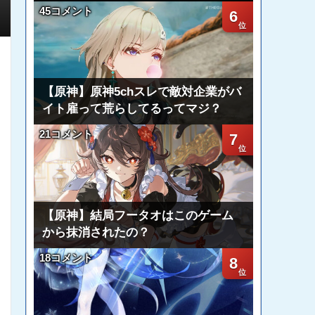
45コメント
6
【原神】原神5chスレで敵対企業がバ
イト雇って荒らしてるってマジ？
21コメント
7
【原神】結局フータオはこのゲーム
から抹消されたの？
18コメント
8