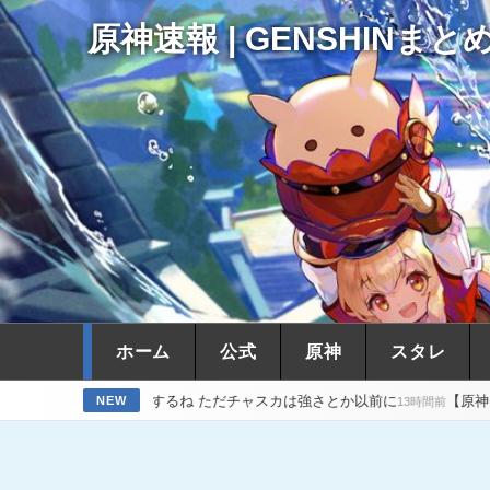
原神速報 | GENSHINまと
ホーム
公式
原神
スタレ
活躍するね ただチャスカは強さとか以前に
【原神】必死にサンドロー
NEW
13時間前