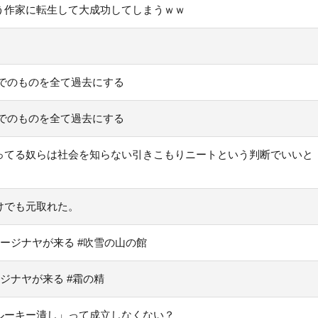
う作家に転生して大成功してしまうｗｗ
でのものを全て過去にする
でのものを全て過去にする
ってる奴らは社会を知らない引きこもりニートという判断でいいと
けでも元取れた。
ネージナヤが来る #吹雪の山の館
ジナヤが来る #霜の精
ルーキー潰し」って成立しなくない？