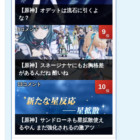
【原神】オデットは流石に引くよ
な？
8コメント
9
【原神】スネージナヤにもお胸格差
があるんだね 酷いね
13コメント
10
【原神】サンドローネも星拡散使え
るやん まだ強化されるの激アツ