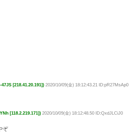
 [218.41.20.191])
2020/10/09(金) 18:12:43.21 ID:pR27MsAp0
[118.2.219.171])
2020/10/09(金) 18:12:48.50 ID:QxdJLCiJ0
やぞ