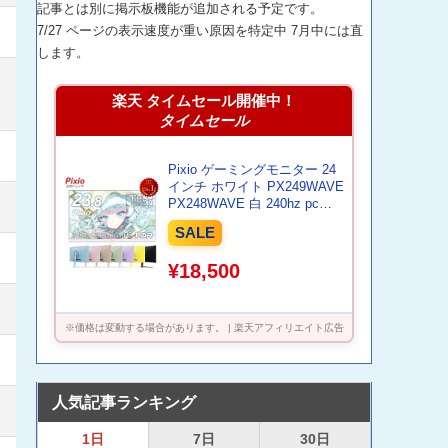
記事とは別に掲示板機能が追加される予定です。
7/27 ページの表示速度が重い原因を特定中 7月中には直
します。
楽天 タイムセール開催中！
タイムセール
Pixio ゲーミングモニター 24
インチ ホワイト PX249WAVE
PX248WAVE 白 240hz pcモ
ニター 120Hz 144Hz 165Hz
SALE
対応 モニター ピンク ブルー
ベージュ フルHD IPS HDR ノ
¥18,500
ングレア スピーカー内蔵
VESA 23.8インチ 液晶 ディ
スプレイ ピクシオ 公式 【最
大5年保証】
※価格は変動する場合があります。 | 楽天アフィリエイト広告
人気記事ランキング
1日
7日
30日