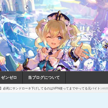
め
ゼンゼロ
当ブログについて
ネ下げしてるのはVPN使ってまでやってる元バイト
【原神】ドラスパ
14時間前