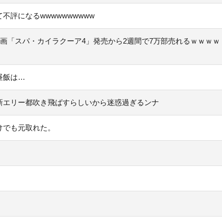
評になるwwwwwwwwww
漫画「スパ・カイラクーア4」発売から2週間で7万部売れるｗｗｗｗ
昼飯は…
新エリー都吹き飛ばすらしいから迷惑過ぎるンナ
けでも元取れた。