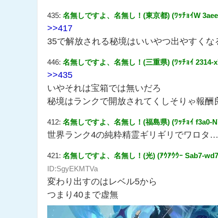
435:
名無しですよ、名無し！(東京都) (ﾜｯﾁｮｲW 3aee-DPqm
>>417
35で解放される秘境はいいやつ出やすくな
446:
名無しですよ、名無し！(三重県) (ﾜｯﾁｮｲ 2314-xYNh 
>>435
いやそれは宝箱では無いだろ
秘境はランクで開放されてくしそりゃ報酬
412:
名無しですよ、名無し！(福島県) (ﾜｯﾁｮｲ f3a0-NY7j [
世界ランク4の純粋精霊ギリギリでワロタ
421:
名無しですよ、名無し！(光) (ｱｳｱｳｳｰ Sab7-wd79 [1
ID:SgyEKMTVa
変わり出すのはレベル5から
つまり40まで虚無