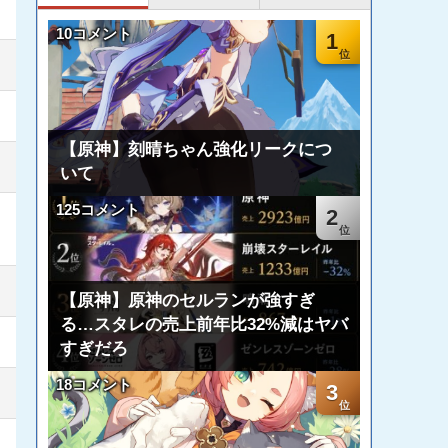
10コメント
1
【原神】刻晴ちゃん強化リークにつ
いて
125コメント
2
【原神】原神のセルランが強すぎ
る…スタレの売上前年比32%減はヤバ
すぎだろ
18コメント
3