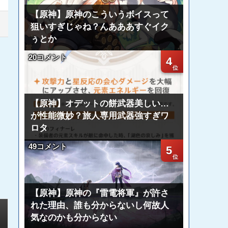
【原神】原神のこういうボイスって
狙いすぎじゃね？んあああすぐイク
ぅとか
20コメント
4
【原神】オデットの餅武器美しい…
が性能微妙？旅人専用武器強すぎワ
ロタ
49コメント
5
【原神】原神の『雷電将軍』が許さ
れた理由、誰も分からないし何故人
気なのかも分からない