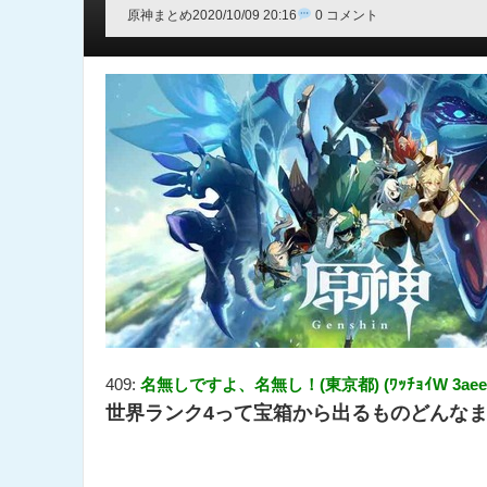
原神まとめ
2020/10/09 20:16
0 コメント
409:
名無しですよ、名無し！(東京都) (ﾜｯﾁｮｲW 3aee-DPqm
世界ランク4って宝箱から出るものどんな