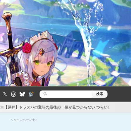
𝕏
検索
検
索:
の宝箱の最後の一個が見つからない つらい
【原神】原神のセルランが強
1日前
＼キャンペーン中／