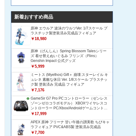
新着おすすめ商品
原神 エウルア 波沫のワルツVer. 1/7スケール プ
ラスチック製塗装済み完成品フィギュア
￥18,980
原神（げんしん）Spring Blossom Talesシリー
ズ 着せ替えぬいぐるみ フリンズ（Flins）
Genshin Impact 公式グッズ
￥5,999
ミートス (Myethos) Gift＋ 崩壊:スターレイル キ
ュレネ 素敵な休日 Ver. 1/8スケール プラスチッ
ク製 塗装済み 完成品 フィギュア
￥7,176
GameSir G7 Pro PCコントローラー（ゼンレス
ゾーンゼロコラボモデル） XBOXワイヤレスコ
ントローラー PC/Xbox/Androidゲームコントロ
ーラー 1200mAH大容量バッテリー TMRホール
￥17,999
効果スティック 1000Hzポーリングレート ZZZ
APEX 原神 フリーナ 甘い午後の讃美歌 ちびキャ
コントローラー 追加ボタン＆トリガー/グリップ
ラフィギュア PVC&ABS製 塗装済み完成品
振動モーター搭載 トリガーストップ＆背面ボタ
ンロック付きゲームパッド 光学式マイクロスイ
￥7,700