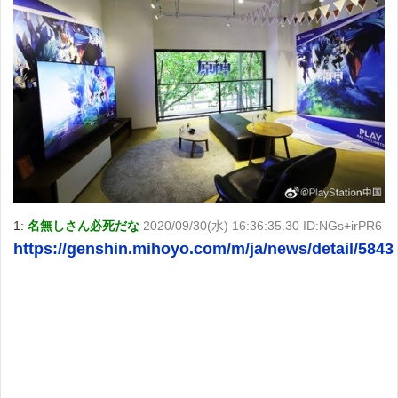
1:
名無しさん必死だな
2020/09/30(水) 16:36:35.30 ID:NGs+irPR6
https://genshin.mihoyo.com/m/ja/news/detail/5843