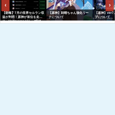
‹
›
【朗報】7月の世界セルラン収
【原神】刻晴ちゃん強化リー
【原神】ver7
益が判明！原神が首位を走
クについて
プについて
り、HoYoverseがトップ3を
独占へｗｗｗｗｗｗ