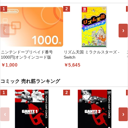
1
2
‹
›
ニンテンドープリペイド番号
リズム天国 ミラクルスターズ -
1000円|オンラインコード版
Switch
￥1,000
￥5,645
コミック 売れ筋ランキング
1
2
‹
›