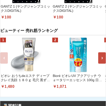
GANTZ 1 (ヤングジャンプコミッ
GANTZ 2 (ヤングジャンプコミッ
クスDIGITAL)
クスDIGITAL)
￥100
￥100
ビューティー 売れ筋ランキング
1
2
‹
›
ビオレ おうちdeエステ ディープ
Bioré ビオレUV アクアリッチ ウ
クレイ洗顔 １８０ｇ 毛穴 黒ずみ
ォータリーエッセンス 100g 日焼
毛穴汚れ 角栓 クレイ 洗顔料
け止め SPF50 【Amazon.co.jp限
￥1,480
￥1,071
定】
関連記事