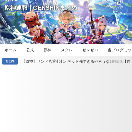
原神速報 | GENSHINまとめ
ホーム
公式
原神
スタレ
ゼンゼロ
当ブログにつ
】サンド八重七七オデット強すぎるやろうな
【原神】瑞希がポンポン
NEW
18時間前