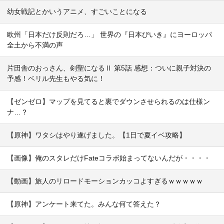
幼女戦記とかいうアニメ、すごいことになる
欧州「日本だけ反則だろ…」 世界の『日本びいき』にヨーロッパ
全土から不満の声
片田舎のおっさん、剣聖になるⅡ 第5話 感想：ついに親子対決の
予感！ベリル先生もやる気に！
【ゼンゼロ】マップを見てると裏でダウンさせられるのは仕様ン
ナ…？
【原神】ワタシはやり遂げました。【1日で夏イベ攻略】
【画像】俺のスタレだけFateコラボ始まってないんだが・・・・
【動画】旅人のリロードモーションカッコよすぎるｗｗｗｗｗ
【原神】アンケート来てた。みんな何て答えた？