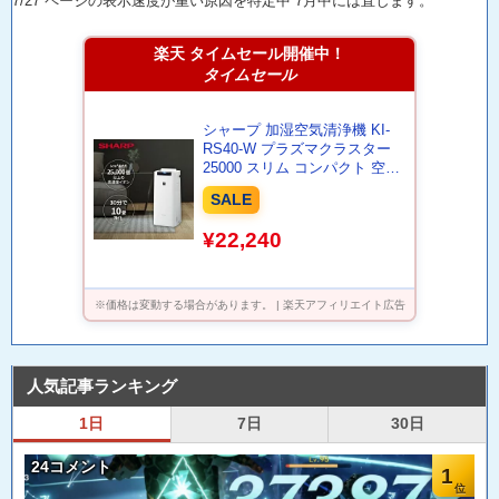
7/27 ページの表示速度が重い原因を特定中 7月中には直します。
楽天 タイムセール開催中！
タイムセール
シャープ 加湿空気清浄機 KI-
RS40-W プラズマクラスター
25000 スリム コンパクト 空気
清浄~18畳 / 加湿~12畳 花粉 消
SALE
臭 PM2.5 ウイルス スピード循
環気流
¥22,240
※価格は変動する場合があります。 | 楽天アフィリエイト広告
人気記事ランキング
1日
7日
30日
24コメント
1