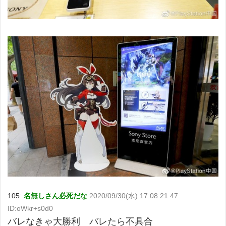
105:
名無しさん必死だな
2020/09/30(水) 17:08:21.47
ID:oWkr+s0d0
バレなきゃ大勝利 バレたら不具合