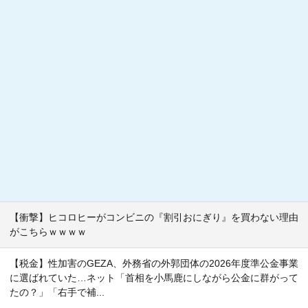
【衝撃】ヒコロヒーがコンビニの『割引おにぎり』を買わない理由
がこちらｗｗｗｗ
【税金】性加害のGEZA、外務省の外郭団体の2026年度準公金事業
に選ばれていた…ネット「首相を小馬鹿にしながら公金に群がって
たの？」「右手で補...